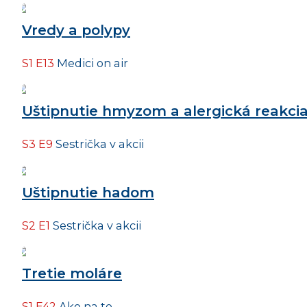
Vredy a polypy
S1 E13
Medici on air
Uštipnutie hmyzom a alergická reakci
S3 E9
Sestrička v akcii
Uštipnutie hadom
S2 E1
Sestrička v akcii
Tretie moláre
S1 E42
Ako na to