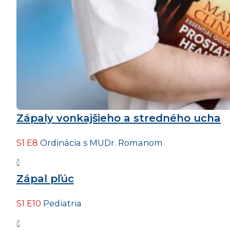
Zápaly vonkajšieho a stredného ucha
S1 E8
Ordinácia s MUDr. Romanom
Zápal pľúc
S1 E10
Pediatria