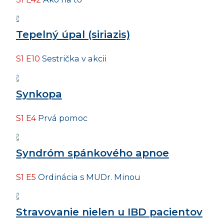
Tepelný úpal (siriazis)
S1 E10
Sestrička v akcii
Synkopa
S1 E4
Prvá pomoc
Syndróm spánkového apnoe
S1 E5
Ordinácia s MUDr. Minou
Stravovanie nielen u IBD pacientov