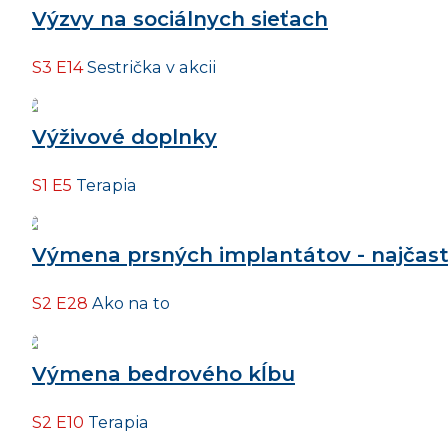
Výzvy na sociálnych sieťach
S3 E14
Sestrička v akcii
Výživové doplnky
S1 E5
Terapia
Výmena prsných implantátov - najčast
S2 E28
Ako na to
Výmena bedrového kĺbu
S2 E10
Terapia