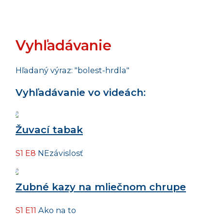
Vyhľadávanie
Hľadaný výraz: "bolest-hrdla"
Vyhľadávanie vo videách:
Žuvací tabak
S1 E8
NEzávislosť
Zubné kazy na mliečnom chrupe
S1 E11
Ako na to