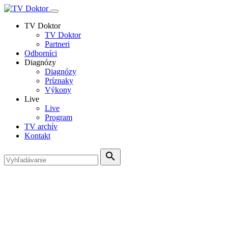
TV Doktor
TV Doktor
Partneri
Odborníci
Diagnózy
Diagnózy
Príznaky
Výkony
Live
Live
Program
TV archív
Kontakt
search