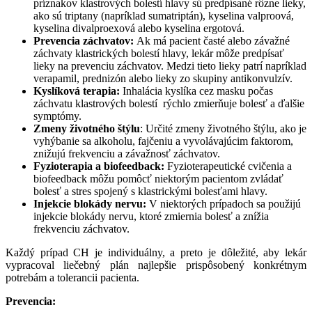
príznakov klastrových bolestí hlavy sú predpísané rôzne lieky,
ako sú triptany (napríklad sumatriptán), kyselina valproová,
kyselina divalproexová alebo kyselina ergotová.
Prevencia záchvatov:
Ak má pacient časté alebo závažné
záchvaty klastrických bolestí hlavy, lekár môže predpísať
lieky na prevenciu záchvatov. Medzi tieto lieky patrí napríklad
verapamil, prednizón alebo lieky zo skupiny antikonvulzív.
Kyslíková terapia:
Inhalácia kyslíka cez masku počas
záchvatu klastrových bolestí
rýchlo zmierňuje bolesť a ďalšie
symptómy.
Zmeny životného štýlu
: Určité zmeny životného štýlu, ako je
vyhýbanie sa alkoholu, fajčeniu a vyvolávajúcim faktorom,
znižujú frekvenciu a závažnosť záchvatov.
Fyzioterapia a biofeedback:
Fyzioterapeutické cvičenia a
biofeedback môžu pomôcť niektorým pacientom zvládať
bolesť a stres spojený s klastrickými bolesťami hlavy.
Injekcie blokády nervu:
V niektorých prípadoch sa použijú
injekcie blokády nervu, ktoré zmiernia bolesť a znížia
frekvenciu záchvatov.
Každý prípad CH je individuálny, a preto je dôležité, aby lekár
vypracoval liečebný plán najlepšie prispôsobený konkrétnym
potrebám a tolerancii pacienta.
Prevencia: