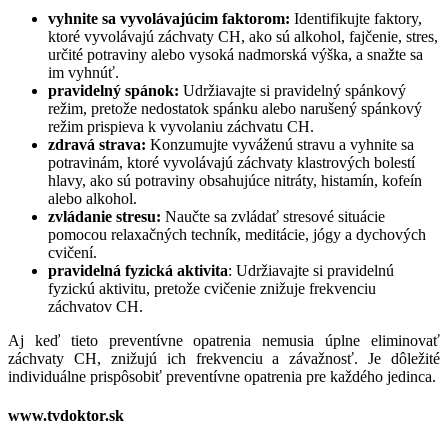
vyhnite sa vyvolávajúcim faktorom:
Identifikujte faktory,
ktoré vyvolávajú záchvaty CH, ako sú alkohol, fajčenie, stres,
určité potraviny alebo vysoká nadmorská výška, a snažte sa
im vyhnúť.
pravidelný spánok:
Udržiavajte si pravidelný spánkový
režim, pretože nedostatok spánku alebo narušený spánkový
režim prispieva k vyvolaniu záchvatu CH.
zdravá strava:
Konzumujte vyváženú stravu a vyhnite sa
potravinám, ktoré vyvolávajú záchvaty klastrových bolestí
hlavy, ako sú potraviny obsahujúce nitráty, histamín, kofeín
alebo alkohol.
zvládanie stresu:
Naučte sa zvládať stresové situácie
pomocou relaxačných techník, meditácie, jógy a dychových
cvičení.
pravidelná fyzická aktivita
: Udržiavajte si pravidelnú
fyzickú aktivitu, pretože cvičenie znižuje frekvenciu
záchvatov CH.
Aj keď tieto preventívne opatrenia nemusia úplne eliminovať
záchvaty CH, znižujú ich frekvenciu a závažnosť. Je dôležité
individuálne prispôsobiť preventívne opatrenia pre každého jedinca.
www.tvdoktor.sk