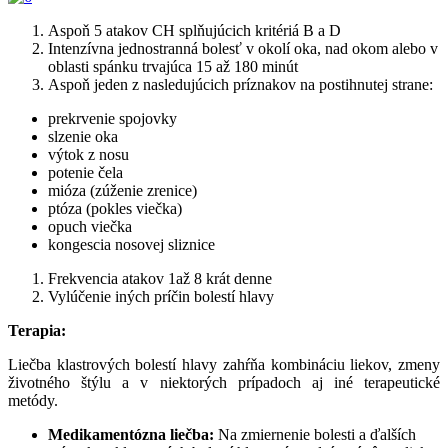
Aspoň 5 atakov CH splňujúcich kritériá B a D
Intenzívna jednostranná bolesť v okolí oka, nad okom alebo v
oblasti spánku trvajúca 15 až 180 minút
Aspoň jeden z nasledujúcich príznakov na postihnutej strane:
prekrvenie spojovky
slzenie oka
výtok z nosu
potenie čela
mióza (zúženie zrenice)
ptóza (pokles viečka)
opuch viečka
kongescia nosovej sliznice
Frekvencia atakov 1až 8 krát denne
Vylúčenie iných príčin bolestí hlavy
Terapia:
Liečba klastrových bolestí hlavy zahŕňa kombináciu liekov, zmeny
životného štýlu a v niektorých prípadoch aj iné terapeutické
metódy.
Medikamentózna liečba:
Na zmiernenie bolesti a ďalších