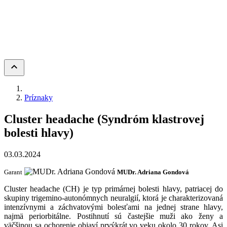
keyboard_arrow_up
Príznaky
Cluster headache (Syndróm klastrovej
bolesti hlavy)
03.03.2024
Garant
MUDr. Adriana Gondová
Cluster headache (CH) je typ primárnej bolesti hlavy, patriacej do
skupiny trigemino-autonómnych neuralgií, ktorá je charakterizovaná
intenzívnymi a záchvatovými bolesťami na jednej strane hlavy,
najmä periorbitálne. Postihnutí sú častejšie muži ako ženy a
väčšinou sa ochorenie objaví prvýkrát vo veku okolo 30 rokov. Asi