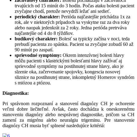
záchvatový charakter:
Bolesti prichádzajú v záchvatoch
trvajúcich od 15 minút do 3 hodín. Počas ataku bolesti pacient
zvyčajne chodí, pretože nevydrží ležať ani sedieť.
periodický charakter:
Perióda najčastejšie prichádza 1x za
rok, ale v niektorých prípadoch sa vyskytne raz za dva roky
alebo naopak jedenkrát za 2 roky. Jedna perióda pretrváva
najčastejšie od 4 do 8 týždňov.
budíkový charakter:
Bolesť sa typicky začína v noci, teda
prebudí pacienta zo spánku. Pacient sa zvyčajne zobudí 60 až
90 minút po zaspatí.
sprievodné symptómy:
Okrem intenzívnej bolesti hlavy
môžu pacienti s klastrickými bolesťami hlavy zažívať aj
sprievodné symptómy na postihnutej strane hlavy, ako je
slzenie oka, začervenanie spojovky, kongescia nosovej
sliznice na postihnutej strane, inkompletný Hornerov syndróm
s miózou a ptózou.
Diagnostika:
Pri správnom rozpoznaní a stanovení diagnózy CH je ochorenie
veľmi dobre liečiteľné. Avšak, často dochádza k oneskorenému
stanoveniu diagnózy alebo nesprávnej diagnostike, pričom sa CH
zamení za migrénu alebo neuralgiu trigeminu. Pre stanovenie
diagnózy CH musia byť splnené nasledujúce kritériá: