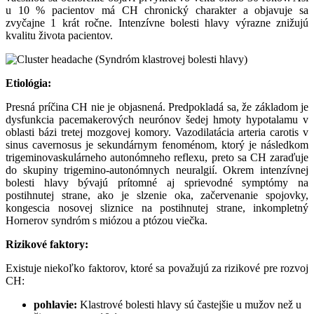
u 10 % pacientov má CH chronický charakter a objavuje sa
zvyčajne 1 krát ročne. Intenzívne bolesti hlavy výrazne znižujú
kvalitu života pacientov.
Etiológia:
Presná príčina CH nie je objasnená. Predpokladá sa, že základom je
dysfunkcia pacemakerových neurónov šedej hmoty hypotalamu v
oblasti bázi tretej mozgovej komory. Vazodilatácia arteria carotis v
sinus cavernosus je sekundárnym fenoménom, ktorý je následkom
trigeminovaskulárneho autonómneho reflexu, preto sa CH zaraďuje
do skupiny trigemino-autonómnych neuralgií. Okrem intenzívnej
bolesti hlavy bývajú prítomné aj sprievodné symptómy na
postihnutej strane, ako je slzenie oka, začervenanie spojovky,
kongescia nosovej sliznice na postihnutej strane, inkompletný
Hornerov syndróm s miózou a ptózou viečka.
Rizikové faktory:
Existuje niekoľko faktorov, ktoré sa považujú za rizikové pre rozvoj
CH:
pohlavie:
Klastrové bolesti hlavy sú častejšie u mužov než u