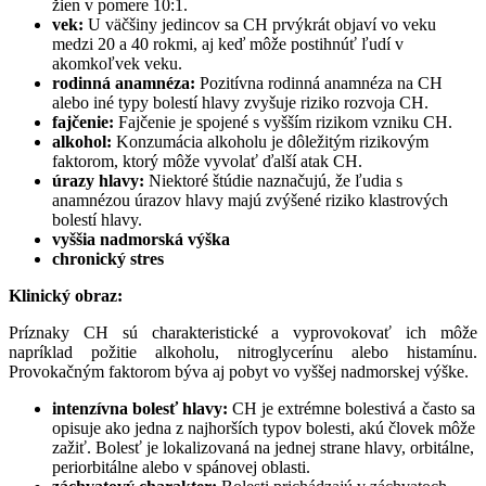
žien v pomere 10:1.
vek:
U väčšiny jedincov sa CH prvýkrát objaví vo veku
medzi 20 a 40 rokmi, aj keď môže postihnúť ľudí v
akomkoľvek veku.
rodinná anamnéza:
Pozitívna rodinná anamnéza na CH
alebo iné typy bolestí hlavy zvyšuje riziko rozvoja CH.
fajčenie:
Fajčenie je spojené s vyšším rizikom vzniku CH.
alkohol:
Konzumácia alkoholu je dôležitým rizikovým
faktorom, ktorý môže vyvolať ďalší atak CH.
úrazy hlavy:
Niektoré štúdie naznačujú, že ľudia s
anamnézou úrazov hlavy majú zvýšené riziko klastrových
bolestí hlavy.
vyššia nadmorská výška
chronický stres
Klinický obraz:
Príznaky CH sú charakteristické a vyprovokovať ich môže
napríklad požitie alkoholu, nitroglycerínu alebo histamínu.
Provokačným faktorom býva aj pobyt vo vyššej nadmorskej výške.
intenzívna bolesť hlavy:
CH je extrémne bolestivá a často sa
opisuje ako jedna z najhorších typov bolesti, akú človek môže
zažiť. Bolesť je lokalizovaná na jednej strane hlavy, orbitálne,
periorbitálne alebo v spánovej oblasti.