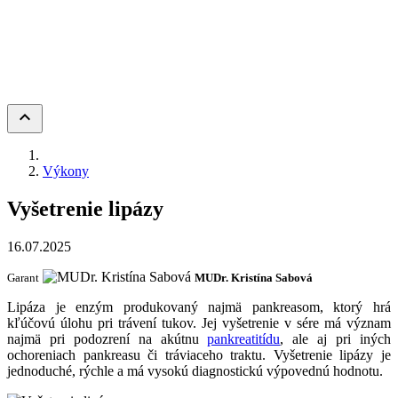
keyboard_arrow_up
Výkony
Vyšetrenie lipázy
16.07.2025
Garant
MUDr. Kristína Sabová
Lipáza je enzým produkovaný najmä pankreasom, ktorý hrá
kľúčovú úlohu pri trávení tukov. Jej vyšetrenie v sére má význam
najmä pri podozrení na akútnu
pankreatitídu
, ale aj pri iných
ochoreniach pankreasu či tráviaceho traktu. Vyšetrenie lipázy je
jednoduché, rýchle a má vysokú diagnostickú výpovednú hodnotu.