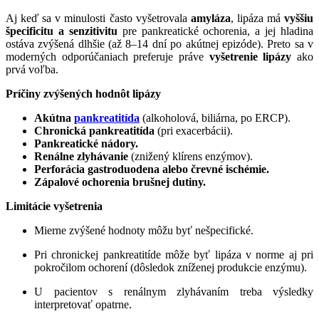
Aj keď sa v minulosti často vyšetrovala
amyláza
, lipáza má
vyššiu
špecificitu a senzitivitu
pre pankreatické ochorenia, a jej hladina
ostáva zvýšená dlhšie (až 8–14 dní po akútnej epizóde). Preto sa v
moderných odporúčaniach preferuje práve
vyšetrenie lipázy
ako
prvá voľba.
Príčiny zvýšených hodnôt lipázy
Akútna
pankreatitída
(alkoholová, biliárna, po ERCP).
Chronická pankreatitída
(pri exacerbácii).
Pankreatické nádory.
Renálne zlyhávanie
(znižený klírens enzýmov).
Perforácia gastroduodena alebo črevné ischémie.
Zápalové ochorenia brušnej dutiny.
Limitácie vyšetrenia
Mierne zvýšené hodnoty môžu byť nešpecifické.
Pri chronickej pankreatitíde môže byť lipáza v norme aj pri
pokročilom ochorení (dôsledok zníženej produkcie enzýmu).
U pacientov s renálnym zlyhávaním treba výsledky
interpretovať opatrne.