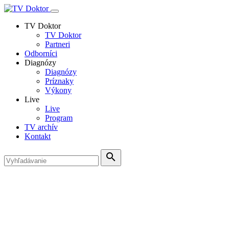
TV Doktor
TV Doktor
Partneri
Odborníci
Diagnózy
Diagnózy
Príznaky
Výkony
Live
Live
Program
TV archív
Kontakt
search