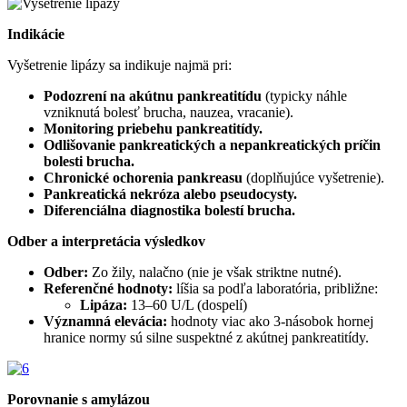
Indikácie
Vyšetrenie lipázy sa indikuje najmä pri:
Podozrení na akútnu pankreatitídu
(typicky náhle
vzniknutá bolesť brucha, nauzea, vracanie).
Monitoring priebehu pankreatitídy.
Odlišovanie pankreatických a nepankreatických príčin
bolesti brucha.
Chronické ochorenia pankreasu
(doplňujúce vyšetrenie).
Pankreatická nekróza alebo pseudocysty.
Diferenciálna diagnostika bolestí brucha.
Odber a interpretácia výsledkov
Odber:
Zo žily, nalačno (nie je však striktne nutné).
Referenčné hodnoty:
líšia sa podľa laboratória, približne:
Lipáza:
13–60 U/L (dospelí)
Významná elevácia:
hodnoty viac ako 3-násobok hornej
hranice normy sú silne suspektné z akútnej pankreatitídy.
Porovnanie s amylázou