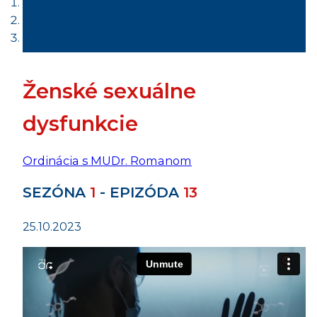
Relácie - TV archív
Ordinácia s MUDr. Romanom
Ženské sexuálne
dysfunkcie
Ordinácia s MUDr. Romanom
SEZÓNA
1
- EPIZÓDA
13
25.10.2023