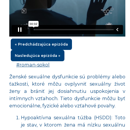
« Predchádzajúca epizóda
Nasledujúca epizóda »
#roman-sokol
Ženské sexuálne dysfunkcie sú problémy alebo
ťažkosti, ktoré môžu ovplyvniť sexuálny život
ženy a brániť jej dosiahnutiu uspokojenia v
intímnych vzťahoch. Tieto dysfunkcie môžu byť
emocionálne, fyzické alebo vzťahové povahy.
Hypoaktívna sexuálna túžba (HSDD): Toto
je stav, v ktorom žena má nízku sexuálnu