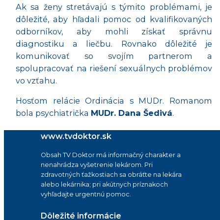
Ak sa ženy stretávajú s týmito problémami, je
dôležité, aby hľadali pomoc od kvalifikovaných
odborníkov, aby mohli získať správnu
diagnostiku a liečbu. Rovnako dôležité je
komunikovať so svojím partnerom a
spolupracovať na riešení sexuálnych problémov
vo vzťahu.
Hosťom relácie Ordinácia s MUDr. Romanom
bola psychiatrička
MUDr. Dana Šedivá
.
www.tvdoktor.sk
Obsah TV Doktor má informačný charakter a
nenahrádza vyšetrenie lekárom. Pri
zdravotných ťažkostiach sa obráťte na lekára
alebo lekárnika; pri akútnych príznakoch
vyhľadajte urgentnú pomoc.
Dôležité informácie