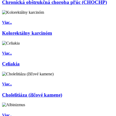
Chronická obštrukčná choroba pľúc (CHOCHP)
Viac..
Kolorektálny karcinóm
Viac..
Celiakia
Viac..
Cholelitiáza (žlčové kamene)
Viac..