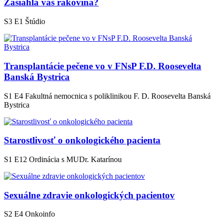
Zasiahla vás rakovina?
S3 E1
Štúdio
Transplantácie pečene vo v FNsP F.D. Roosevelta
Banská Bystrica
S1 E4
Fakultná nemocnica s poliklinikou F. D. Roosevelta Banská
Bystrica
Starostlivosť o onkologického pacienta
S1 E12
Ordinácia s MUDr. Katarínou
Sexuálne zdravie onkologických pacientov
S2 E4
Onkoinfo