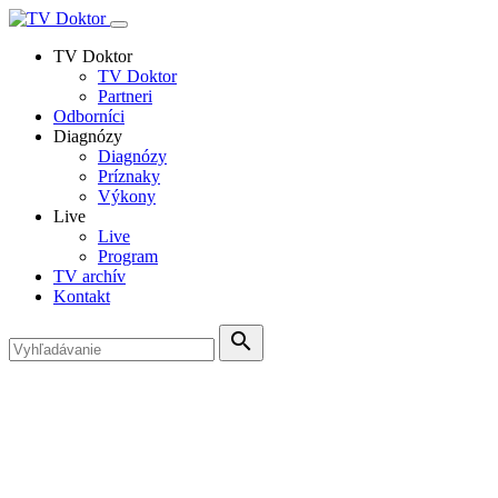
TV Doktor
TV Doktor
Partneri
Odborníci
Diagnózy
Diagnózy
Príznaky
Výkony
Live
Live
Program
TV archív
Kontakt
search