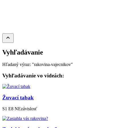
keyboard_arrow_up
Vyhľadávanie
Hľadaný výraz: "rakovina-vajecnikov"
Vyhľadávanie vo videách:
Žuvací tabak
S1 E8
NEzávislosť