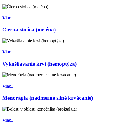
Viac..
Čierna stolica (meléna)
Viac..
Vykašliavanie krvi (hemoptýza)
Viac..
Menorágia (nadmerne silné krvácanie)
Viac..