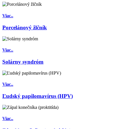
Viac..
Porcelánový žlčník
Viac..
Solárny syndróm
Viac..
Ľudský papilomavírus (HPV)
Viac..