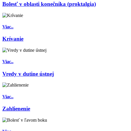
Bolesť v oblasti konečníka (proktalgia)
Viac..
Krívanie
Viac..
Vredy v dutine ústnej
Viac..
Zahlienenie