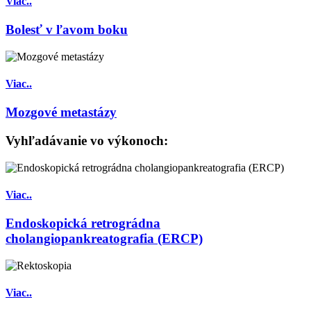
Viac..
Bolesť v ľavom boku
Viac..
Mozgové metastázy
Vyhľadávanie vo výkonoch:
Viac..
Endoskopická retrográdna
cholangiopankreatografia (ERCP)
Viac..