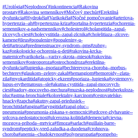
#Urológia
#Neplodnosť
#inkontinencia
#Rakovina
prostaty
#Rakovina semenníkov
#Močový mechúr
#Erektilná
dysfunkcia
#Hydrokéla
#Varikokéla
#Nočné pomočovanie
#arteriova-
hypertenzia--ah
#hypertenzna-kriza
#portalna-hypertenzia
#ochorenia-
semennikov-a-nadsemennikov
#cholesterol
#cholangitida--zapal-
zlcovych-ciest
#cholecystitida--zapal-zlcnika
#cholelitiaza--zlcove-
kamene
#ileus
#popaleniny
#popaleniny-u-
deti
#artroza
#predmenstruacny-syndrom--pms
#zubny-
kaz
#onkologicke-ochorenia-u-deti
#rakovina-krcka-
maternice
#varikokela---varixy-skrota--miesok
#rakovina-
semennikov
#osteoporoza
#osteochondroza
#erektilna-
dysfunkcia
#lupienka--psoriaza
#bechterevova-choroba--morbus-
bechterev
#glaukom--zeleny-zakal
#hemangiom
#hemoroidy--zlata-
zila
#myokarditida
#atopicky-ekzem
#psoriaza--lupienka
#systemovy-
lupus-erythematosus--sle
#akutna-cystitida--zapal-mocovych-
ciest
#nadory-mocoveho-mechura
#muzska-neplodnost
#tuberkuloza-
pluc
#astma-bronchiale
#kolorektalny-karcinom
#cestovatelske-
hnacky
#zapcha
#akutny-zapal-priedusiek--
bronchitida
#angina
#faryngitida
#zapal-pluc--
pneumonia
#pneumonia-ziskana-v-nemocnici
#srdcove-zlyhavanie--
srdcova-nedostatocnost
#ulcerozna-kolitida
#demencia
#cievna-
mozgova-prihoda--mrtvica
#fimoza
#sarlach
#guillain-barre-
syndrom
#pepticky-vred-zaludka-a-duodena
#crohnova-
choroba
#anemia--chudokrvnost
#polyneuropatia
#pompeho-