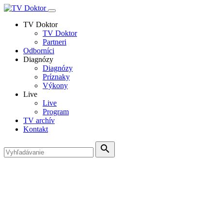
TV Doktor
TV Doktor
Partneri
Odborníci
Diagnózy
Diagnózy
Príznaky
Výkony
Live
Live
Program
TV archív
Kontakt
search