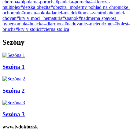
choroba
#bipolarna-porucha
#panicka-porucha
#skleroza-
multiplex
#detska-obezita
#obezita--moderny-pohlad-na-chronicke-
ochorenie
#roman-sokol
#daniel-mladek
#tomas-ventruba
#daniel-
chovan
#krv-v-moci--hematuria
#spanok
#nadmerna-spavost--
hypersomnia
#hnacka--diarrhoea
#naduvanie--meteorizmus
#bolest-
brucha
#krv-v-stolici
#cierna-stolica
Sezóny
Sezóna 1
Sezóna 2
Sezóna 3
www.tvdoktor.sk