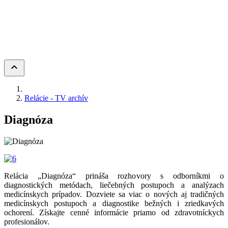
keyboard_arrow_up
Relácie - TV archív
Diagnóza
Relácia „Diagnóza“ prináša rozhovory s odborníkmi o
diagnostických metódach, liečebných postupoch a analýzach
medicínskych prípadov. Dozviete sa viac o nových aj tradičných
medicínskych postupoch a diagnostike bežných i zriedkavých
ochorení. Získajte cenné informácie priamo od zdravotníckych
profesionálov.