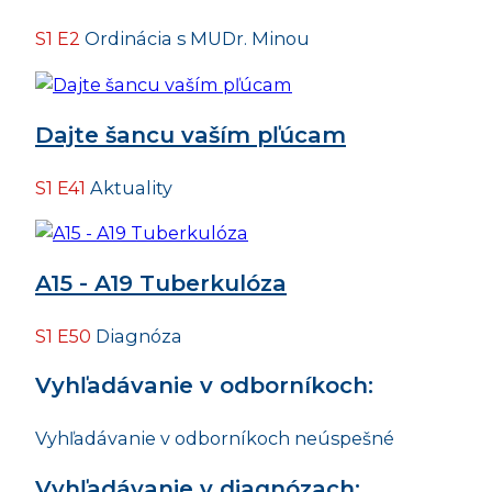
S1 E2
Ordinácia s MUDr. Minou
Dajte šancu vaším pľúcam
S1 E41
Aktuality
A15 - A19 Tuberkulóza
S1 E50
Diagnóza
Vyhľadávanie v odborníkoch:
Vyhľadávanie v odborníkoch neúspešné
Vyhľadávanie v diagnózach: