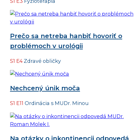
S1 E3
Fyzioterapia
Prečo sa netreba hanbiť hovoriť o
problémoch v urológii
S1 E4
Zdravé obličky
Nechcený únik moča
S1 E11
Ordinácia s MUDr. Minou
Na otázky o inkontinencii odpovedá