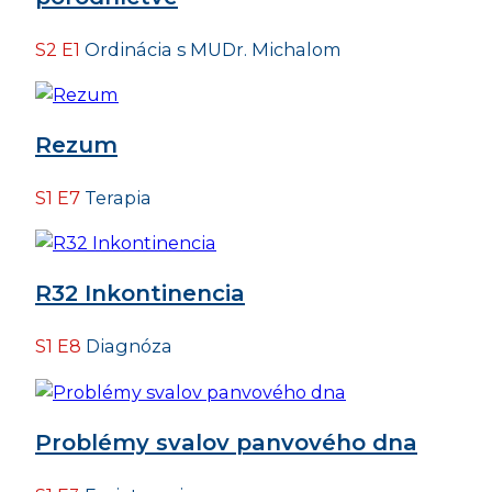
S2 E1
Ordinácia s MUDr. Michalom
Rezum
S1 E7
Terapia
R32 Inkontinencia
S1 E8
Diagnóza
Problémy svalov panvového dna