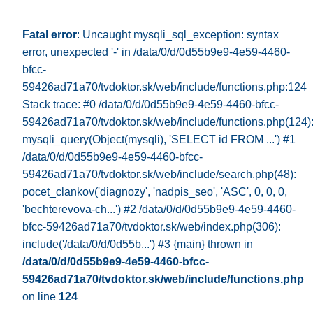
Fatal error
: Uncaught mysqli_sql_exception: syntax
error, unexpected '-' in /data/0/d/0d55b9e9-4e59-4460-
bfcc-
59426ad71a70/tvdoktor.sk/web/include/functions.php:124
Stack trace: #0 /data/0/d/0d55b9e9-4e59-4460-bfcc-
59426ad71a70/tvdoktor.sk/web/include/functions.php(124)
mysqli_query(Object(mysqli), 'SELECT id FROM ...') #1
/data/0/d/0d55b9e9-4e59-4460-bfcc-
59426ad71a70/tvdoktor.sk/web/include/search.php(48):
pocet_clankov('diagnozy', 'nadpis_seo', 'ASC', 0, 0, 0,
'bechterevova-ch...') #2 /data/0/d/0d55b9e9-4e59-4460-
bfcc-59426ad71a70/tvdoktor.sk/web/index.php(306):
include('/data/0/d/0d55b...') #3 {main} thrown in
/data/0/d/0d55b9e9-4e59-4460-bfcc-
59426ad71a70/tvdoktor.sk/web/include/functions.php
on line
124