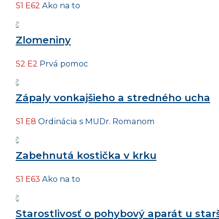
S1 E62
Ako na to
Zlomeniny
S2 E2
Prvá pomoc
Zápaly vonkajšieho a stredného ucha
S1 E8
Ordinácia s MUDr. Romanom
Zabehnutá kostička v krku
S1 E63
Ako na to
Starostlivosť o pohybový aparát u starš