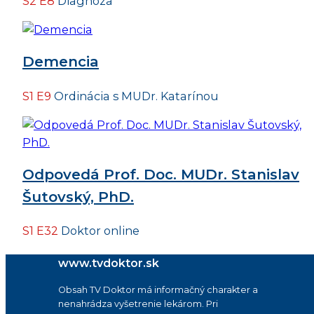
S2 E8
Diagnóza
Demencia
S1 E9
Ordinácia s MUDr. Katarínou
Odpovedá Prof. Doc. MUDr. Stanislav
Šutovský, PhD.
S1 E32
Doktor online
www.tvdoktor.sk
Obsah TV Doktor má informačný charakter a
nenahrádza vyšetrenie lekárom. Pri