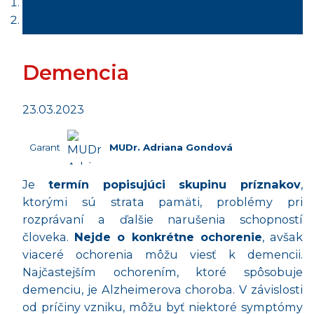
Diagnózy
Demencia
23.03.2023
Garant
MUDr. Adriana Gondová
Je
termín popisujúci skupinu príznakov
,
ktorými sú strata pamäti, problémy pri
rozprávaní a ďalšie narušenia schopností
človeka.
Nejde o konkrétne ochorenie
, avšak
viaceré ochorenia môžu viesť k demencii.
Najčastejším ochorením, ktoré spôsobuje
demenciu, je Alzheimerova choroba. V závislosti
od príčiny vzniku, môžu byť niektoré symptómy