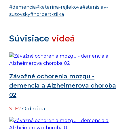
#demencia
#katarina-rejlekova
#stanislav-
sutovsky
#norbert-zilka
Súvisiace
videá
Závažné ochorenia mozgu -
demencia a Alzheimerova choroba
02
S1 E2
Ordinácia