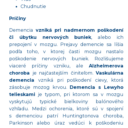
Chudnutie
Príčiny
Demencia
vzniká pri nadmernom poškodení
či úbytku nervových buniek
, alebo ich
prepojení v mozgu. Prejavy demencie sa líšia
podľa toho, v ktorej časti mozgu nastalo
poškodenie nervových buniek. Rozlišujeme
viaceré príčiny vzniku, ale
Alzheimerova
choroba
je najčastejším činiteľom.
Vaskulárna
demencia
vzniká pri poškodení cievy, ktorá
zásobuje mozog krvou.
Demencia s Lewyho
telieskami
je typom, pri ktorom sa v mozgu
vyskytujú typické bielkoviny balónového
vzhľadu. Medzi ochorenia, ktoré sú v spojení
s demenciou patrí Huntingtonova choroba,
Parkinson alebo úraz vedúci k poškodeniu