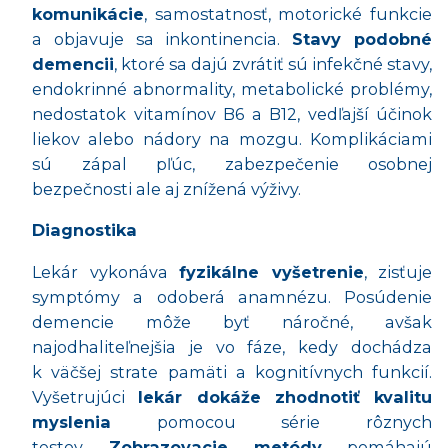
komunikácie
, samostatnosť, motorické funkcie
a objavuje sa inkontinencia.
Stavy podobné
demencii
, ktoré sa dajú zvrátiť sú infekčné stavy,
endokrinné abnormality, metabolické problémy,
nedostatok vitamínov B6 a B12, vedľajší účinok
liekov alebo nádory na mozgu. Komplikáciami
sú zápal pľúc, zabezpečenie osobnej
bezpečnosti ale aj znížená výživy.
Diagnostika
Lekár vykonáva
fyzikálne vyšetrenie
, zisťuje
symptómy a odoberá anamnézu. Posúdenie
demencie môže byť náročné, avšak
najodhaliteľnejšia je vo fáze, kedy dochádza
k väčšej strate pamäti a kognitívnych funkcií.
Vyšetrujúci
lekár dokáže zhodnotiť kvalitu
myslenia
pomocou série rôznych
testov.
Zobrazovacie metódy
pomáhajú