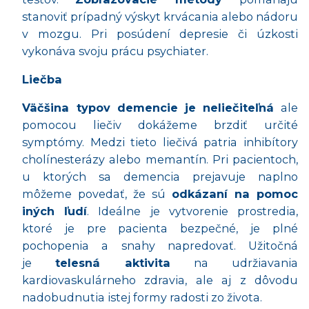
stanoviť prípadný výskyt krvácania alebo nádoru
v mozgu. Pri posúdení depresie či úzkosti
vykonáva svoju prácu psychiater.
Liečba
Väčšina typov demencie
je neliečiteľná
ale
pomocou liečiv dokážeme brzdiť určité
symptómy. Medzi tieto liečivá patria inhibítory
cholínesterázy alebo memantín. Pri pacientoch,
u ktorých sa demencia prejavuje naplno
môžeme povedať, že sú
odkázaní na pomoc
iných ľudí
. Ideálne je vytvorenie prostredia,
ktoré je pre pacienta bezpečné, je plné
pochopenia a snahy napredovať. Užitočná
je
telesná aktivita
na udržiavania
kardiovaskulárneho zdravia, ale aj z dôvodu
nadobudnutia istej formy radosti zo života.