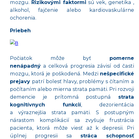
mozgu.
Rizikovými faktormi
sú vek, genetika ,
alkohol, fajčenie alebo kardiovaskulárne
ochorenia.
Priebeh
Počiatok môže byť
pomerne
nenápadný
a celková progresia závisí od časti
mozgu, ktorá je poškodená. Medzi
nešpecifické
prejavy
patrí bolesť hlavy, problémy s čítaním a
počítaním alebo mierna strata pamäti. Pri rozvoji
demencie je prítomná postupná
strata
kognitívnych funkcií
, dezorientácia
a výraznejšia strata pamäti. S postupným
nárastom komplikácií sa zvyšuje frustrácia
pacienta, ktorá môže viesť až k depresii. Pri
úplnej progresii sa
stráca schopnosť