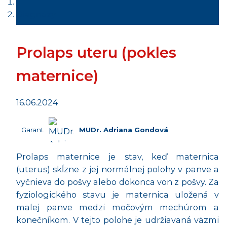
Diagnózy
Prolaps uteru (pokles
maternice)
16.06.2024
Garant
MUDr. Adriana Gondová
Prolaps maternice je stav, keď maternica
(uterus) skĺzne z jej normálnej polohy v panve a
vyčnieva do pošvy alebo dokonca von z pošvy. Za
fyziologického stavu je maternica uložená v
malej panve medzi močovým mechúrom a
konečníkom. V tejto polohe je udržiavaná väzmi