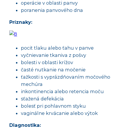
operácie v oblasti panvy
poranenia panvového dna
Príznaky:
pocit tlaku alebo ťahu v panve
vyčnievanie tkaniva z pošvy
bolesti v oblasti krížov
časté nutkanie na močenie
ťažkosti s vyprázdňovaním močového
mechúra
inkontinencia alebo retencia moču
sťažená defekácia
bolesť pri pohlavnom styku
vaginálne krvácanie alebo výtok
Diagnostika: