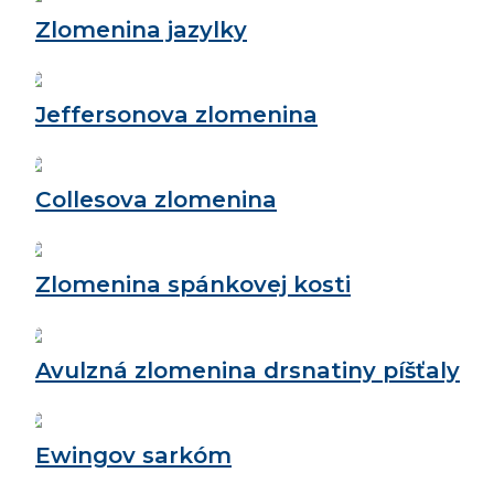
Zlomenina jazylky
Jeffersonova zlomenina
Collesova zlomenina
Zlomenina spánkovej kosti
Avulzná zlomenina drsnatiny píšťaly
Ewingov sarkóm