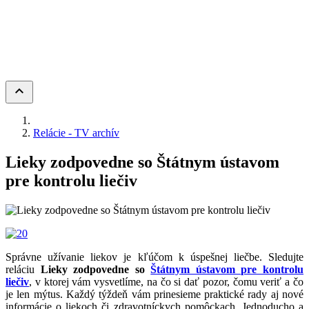
keyboard_arrow_up
Relácie - TV archív
Lieky zodpovedne so Štátnym ústavom
pre kontrolu liečiv
Správne užívanie liekov je kľúčom k úspešnej liečbe. Sledujte
reláciu
Lieky zodpovedne so
Štátnym ústavom pre kontrolu
liečiv
, v ktorej vám vysvetlíme, na čo si dať pozor, čomu veriť a čo
je len mýtus. Každý týždeň vám prinesieme praktické rady aj nové
informácie o liekoch či zdravotníckych pomôckach. Jednoducho a