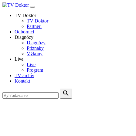
TV Doktor
TV Doktor
Partneri
Odborníci
Diagnózy
Diagnózy
Príznaky
Výkony
Live
Live
Program
TV archív
Kontakt
search