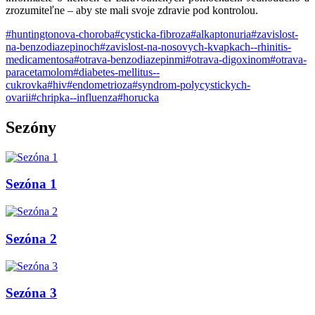
zrozumiteľne – aby ste mali svoje zdravie pod kontrolou.
#huntingtonova-choroba
#cysticka-fibroza
#alkaptonuria
#zavislost-
na-benzodiazepinoch
#zavislost-na-nosovych-kvapkach--rhinitis-
medicamentosa
#otrava-benzodiazepinmi
#otrava-digoxinom
#otrava-
paracetamolom
#diabetes-mellitus--
cukrovka
#hiv
#endometrioza
#syndrom-polycystickych-
ovarii
#chripka--influenza
#horucka
Sezóny
Sezóna 1
Sezóna 2
Sezóna 3