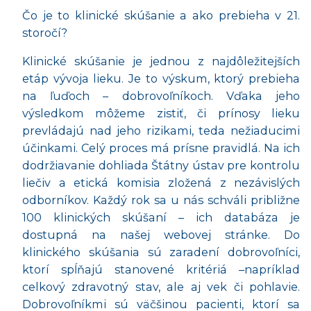
Čo je to klinické skúšanie a ako prebieha v 21.
storočí?
Klinické skúšanie je jednou z najdôležitejších
etáp vývoja lieku. Je to výskum, ktorý prebieha
na ľuďoch – dobrovoľníkoch. Vďaka jeho
výsledkom môžeme zistiť, či prínosy lieku
prevládajú nad jeho rizikami, teda nežiaducimi
účinkami. Celý proces má prísne pravidlá. Na ich
dodržiavanie dohliada Štátny ústav pre kontrolu
liečiv a etická komisia zložená z nezávislých
odborníkov. Každý rok sa u nás schváli približne
100 klinických skúšaní – ich databáza je
dostupná na našej webovej stránke. Do
klinického skúšania sú zaradení dobrovoľníci,
ktorí spĺňajú stanovené kritériá –napríklad
celkový zdravotný stav, ale aj vek či pohlavie.
Dobrovoľníkmi sú väčšinou pacienti, ktorí sa