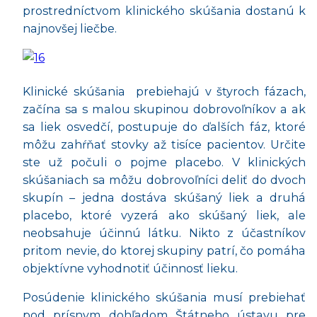
prostredníctvom klinického skúšania dostanú k
najnovšej liečbe.
Klinické skúšania
prebiehajú v štyroch fázach,
začína sa s malou skupinou dobrovoľníkov a ak
sa liek osvedčí, postupuje do ďalších fáz, ktoré
môžu zahŕňať stovky až tisíce pacientov. Určite
ste už počuli o pojme placebo. V klinických
skúšaniach sa môžu dobrovoľníci deliť do dvoch
skupín – jedna dostáva skúšaný liek a druhá
placebo, ktoré vyzerá ako skúšaný liek, ale
neobsahuje účinnú látku. Nikto z účastníkov
pritom nevie, do ktorej skupiny patrí, čo pomáha
objektívne vyhodnotiť účinnosť lieku.
Posúdenie klinického skúšania musí prebiehať
pod prísnym dohľadom Štátneho ústavu pre