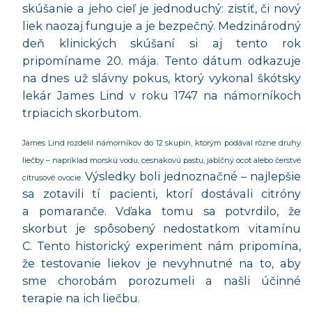
skúšanie a jeho cieľ je jednoduchý: zistiť, či nový
liek naozaj funguje a je bezpečný.
Medzinárodný
deň klinických skúšaní si aj tento rok
pripomíname 20. mája. Tento dátum odkazuje
na dnes už slávny pokus, ktorý vykonal škótsky
lekár James Lind v roku 1747 na námorníkoch
trpiacich skorbutom.
James Lind rozdelil námorníkov do 12 skupín, ktorým podával rôzne druhy
liečby – napríklad morskú vodu, cesnakovú pastu, jablčný ocot alebo čerstvé
Výsledky boli jednoznačné – najlepšie
citrusové ovocie.
sa zotavili tí pacienti, ktorí dostávali citróny
a pomaranče. Vďaka tomu sa potvrdilo, že
skorbut je spôsobený nedostatkom vitamínu
C. Tento historický experiment nám pripomína,
že testovanie liekov je nevyhnutné na to, aby
sme chorobám porozumeli a našli účinné
terapie na ich liečbu.