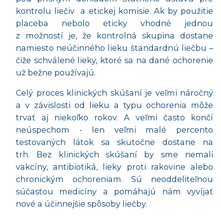
kontrolu liečiv
a etickej komisie. Ak by použitie
placeba nebolo eticky vhodné jednou
z možností je, že kontrolná skupina dostane
namiesto neúčinného lieku štandardnú liečbu –
čiže schválené lieky, ktoré sa na dané ochorenie
už bežne používajú.
Celý proces klinických skúšaní je veľmi náročný
a v závislosti od lieku a typu ochorenia môže
trvať aj niekoľko rokov. A veľmi často končí
neúspechom - len veľmi malé percento
testovaných látok sa skutočne dostane na
trh. Bez klinických skúšaní by sme nemali
vakcíny, antibiotiká, lieky proti rakovine alebo
chronickým ochoreniam. Sú neoddeliteľnou
súčasťou medicíny a pomáhajú nám vyvíjať
nové a účinnejšie spôsoby liečby.