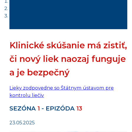
Relácie - TV archív
Lieky zodpovedne so Štátnym ústavom pre
kontrolu liečiv
Klinické skúšanie má zistiť,
či nový liek naozaj funguje
a je bezpečný
Lieky zodpovedne so Štátnym ústavom pre
kontrolu liečiv
SEZÓNA
1
- EPIZÓDA
13
23.05.2025