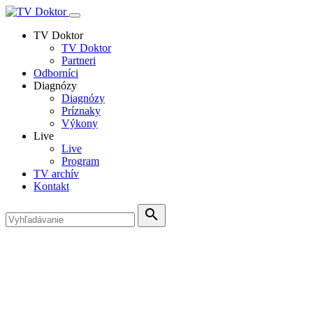
TV Doktor
TV Doktor
Partneri
Odborníci
Diagnózy
Diagnózy
Príznaky
Výkony
Live
Live
Program
TV archív
Kontakt
search