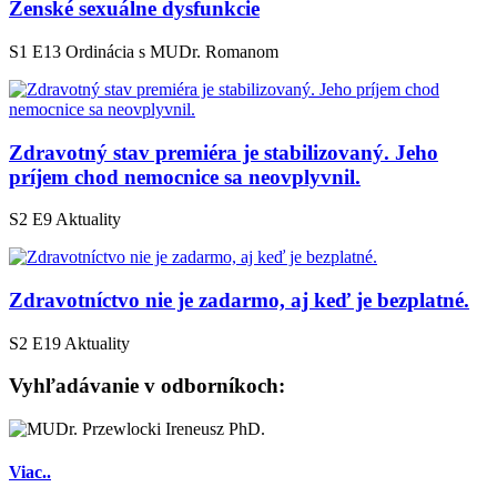
Ženské sexuálne dysfunkcie
S1 E13
Ordinácia s MUDr. Romanom
Zdravotný stav premiéra je stabilizovaný. Jeho
príjem chod nemocnice sa neovplyvnil.
S2 E9
Aktuality
Zdravotníctvo nie je zadarmo, aj keď je bezplatné.
S2 E19
Aktuality
Vyhľadávanie v odborníkoch:
Viac..