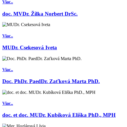
Viac..
doc. MVDr. Žilka Norbert DrSc.
Viac..
MUDr. Csekesová Iveta
Viac..
Doc. PhDr. PaedDr. Zaťková Marta PhD.
Viac..
doc. et doc. MUDr. Kubíková Eliška PhD., MPH