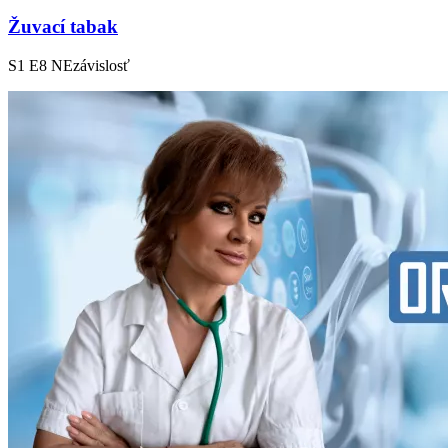
Žuvací tabak
S1 E8
NEzávislosť