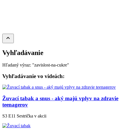
keyboard_arrow_up
Vyhľadávanie
Hľadaný výraz: "zavislost-na-cukre"
Vyhľadávanie vo videách:
Žuvací tabak a snus - aký majú vplyv na zdravie
teenagerov
S3 E11
Sestrička v akcii