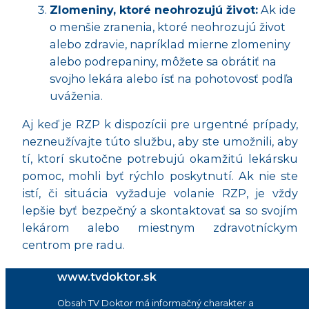
Zlomeniny, ktoré neohrozujú život:
Ak ide
o menšie zranenia, ktoré neohrozujú život
alebo zdravie, napríklad mierne zlomeniny
alebo podrepaniny, môžete sa obrátiť na
svojho lekára alebo ísť na pohotovosť podľa
uváženia.
Aj keď je RZP k dispozícii pre urgentné prípady,
nezneužívajte túto službu, aby ste umožnili, aby
tí, ktorí skutočne potrebujú okamžitú lekársku
pomoc, mohli byť rýchlo poskytnutí. Ak nie ste
istí, či situácia vyžaduje volanie RZP, je vždy
lepšie byť bezpečný a skontaktovať sa so svojím
lekárom alebo miestnym zdravotníckym
centrom pre radu.
www.tvdoktor.sk
Obsah TV Doktor má informačný charakter a