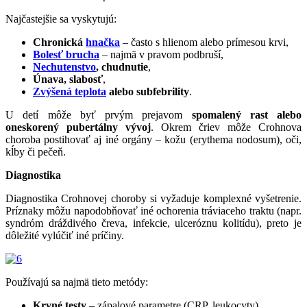
Najčastejšie sa vyskytujú:
Chronická
hnačka
– často s hlienom alebo prímesou krvi,
Bolesť brucha
– najmä v pravom podbruší,
Nechutenstvo
, chudnutie
,
Únava, slabosť
,
Zvýšená teplota
alebo subfebrility
.
U detí môže byť prvým prejavom
spomalený rast alebo
oneskorený pubertálny vývoj
. Okrem čriev môže Crohnova
choroba postihovať aj iné orgány – kožu (erythema nodosum), oči,
kĺby či pečeň.
Diagnostika
Diagnostika Crohnovej choroby si vyžaduje komplexné vyšetrenie.
Príznaky môžu napodobňovať iné ochorenia tráviaceho traktu (napr.
syndróm dráždivého čreva, infekcie, ulceróznu kolitídu), preto je
dôležité vylúčiť iné príčiny.
Používajú sa najmä tieto metódy:
Krvné testy
– zápalové parametre (CRP, leukocyty),