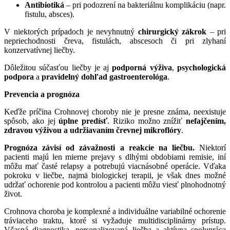
Antibiotiká
– pri podozrení na bakteriálnu komplikáciu (napr.
fistulu, absces).
V niektorých prípadoch je nevyhnutný
chirurgický zákrok
– pri
nepriechodnosti čreva, fistulách, abscesoch či pri zlyhaní
konzervatívnej liečby.
Dôležitou súčasťou liečby je aj
podporná výživa
,
psychologická
podpora
a
pravidelný dohľad gastroenterológa
.
Prevencia a prognóza
Keďže príčina Crohnovej choroby nie je presne známa, neexistuje
spôsob, ako jej
úplne predísť
. Riziko možno znížiť
nefajčením,
zdravou výživou a udržiavaním črevnej mikroflóry
.
Prognóza závisí od závažnosti a reakcie na liečbu.
Niektorí
pacienti majú len mierne prejavy s dlhými obdobiami remisie, iní
môžu mať časté relapsy a potrebujú viacnásobné operácie. Vďaka
pokroku v liečbe, najmä biologickej terapii, je však dnes možné
udržať ochorenie pod kontrolou a pacienti môžu viesť plnohodnotný
život.
Crohnova choroba je komplexné a individuálne variabilné ochorenie
tráviaceho traktu, ktoré si vyžaduje multidisciplinárny prístup.
Včasná diagnostika, personalizovaná liečba a aktívna spolupráca