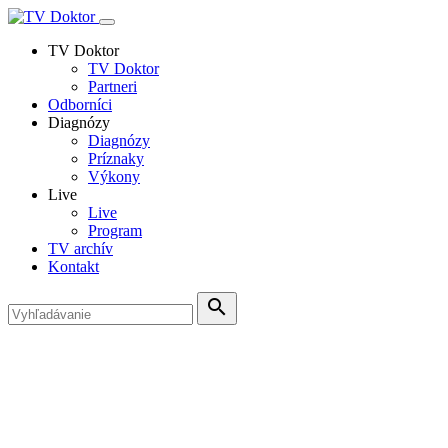
TV Doktor
TV Doktor
Partneri
Odborníci
Diagnózy
Diagnózy
Príznaky
Výkony
Live
Live
Program
TV archív
Kontakt
search