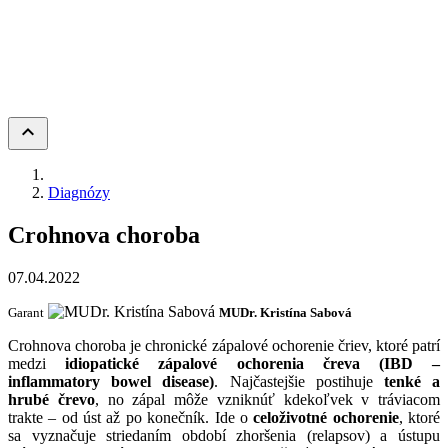
keyboard_arrow_up
Diagnózy
Crohnova choroba
07.04.2022
Garant
MUDr. Kristína Sabová
Crohnova choroba je chronické zápalové ochorenie čriev, ktoré patrí
medzi
idiopatické zápalové ochorenia čreva (IBD –
inflammatory bowel disease)
. Najčastejšie postihuje
tenké a
hrubé črevo
, no zápal môže vzniknúť kdekoľvek v tráviacom
trakte – od úst až po konečník. Ide o
celoživotné ochorenie
, ktoré
sa vyznačuje striedaním období zhoršenia (relapsov) a ústupu