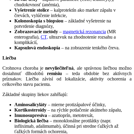
chudokrvnosť (anémia),
Vyšetrenie stolice
– kalprotektín ako marker zápalu v
črevách, vylúčenie infekcie,
Kolonoskopia s biopsiou
– základné vyšetrenie na
potvrdenie diagnózy,
Zobrazovacie metódy
–
magnetická rezonancia
(MR
enterografia),
CT,
ultrazvuk na zhodnotenie rozsahu a
komplikácií,
Kapsulová endoskopia
– na zobrazenie tenkého čreva.
Liečba
Crohnova choroba je
nevyliečiteľná
, ale správnou liečbou možno
dosiahnuť dlhodobú
remisiu
– teda obdobie bez aktívnych
príznakov. Liečba závisí od lokalizácie, aktivity ochorenia a
celkového stavu pacienta.
Základné skupiny liekov zahŕňajú:
Aminosalicyláty
– mierne protizápalové účinky,
Kortikosteroidy
– na rýchle potlačenie akútneho zápalu,
Imunosupresíva
– azatioprín, metotrexát,
Biologická liečba
– monoklonálne protilátky (napr.
infliximab, adalimumab), účinná pri stredne ťažkých až
ťažkých formách ochorenia,