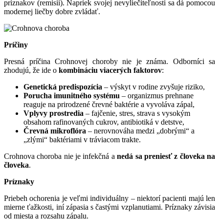
príznakov (remisií). Napriek svojej nevyliečiteľnosti sa dá pomocou
modernej liečby dobre zvládať.
Príčiny
Presná príčina Crohnovej choroby nie je známa. Odborníci sa
zhodujú, že ide o
kombináciu viacerých faktorov
:
Genetická predispozícia
– výskyt v rodine zvyšuje riziko,
Porucha imunitného systému
– organizmus prehnane
reaguje na prirodzené črevné baktérie a vyvoláva zápal,
Vplyvy prostredia
– fajčenie, stres, strava s vysokým
obsahom rafinovaných cukrov, antibiotiká v detstve,
Črevná mikroflóra
– nerovnováha medzi „dobrými“ a
„zlými“ baktériami v tráviacom trakte.
Crohnova choroba nie je infekčná a
nedá sa preniesť z človeka na
človeka
.
Príznaky
Priebeh ochorenia je veľmi individuálny – niektorí pacienti majú len
mierne ťažkosti, iní zápasia s častými vzplanutiami. Príznaky závisia
od miesta a rozsahu zápalu.