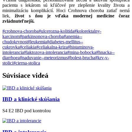
pacienta s lekárom sú kľúčové pre zlepšenie kvality života a
minimalizáciu komplikácií. Hoci Crohnova choroba zatiaľ nemá
liek,
život s ňou je vďaka modernej medicíne čoraz
zvládnuteľnejší.
#crohnova-choroba
#ulcerozna-kolitida
#kolorektalny-
karcinom
#parkinsonova-choroba
#anemia--
chudokrvnost
#leukemia
#diabetes-mellitus--
cukrovka
#celiakia
#celiakalna-kriza
#histaminova-
intolerancia
#laktozova-intolerancia
#mina-bobocka
#hnacka--
diarrhoea
#naduvanie--meteorizmus
#bolest-brucha
#krv-v-
stolici
#cierna-stolica
Súvisiace
videá
IBD a klinické skúšania
S4 E2
IBD pod kontrolou