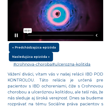
« Predchádzajúca epizóda
Nasledujúca epizóda »
#crohnova-choroba
#ulcerozna-kolitida
Vážení diváci, vítam vás v našej relácii IBD POD
KONTROLOU. Táto relácia je určená pre
pacientov s IBD ochoreniami, čiže s Crohnovou
chorobou a ulceróznou kolitídou, ale teší nás, že
nás sleduje aj široká verejnosť. Dnes sa budeme
rozprávať na tému Sociálne práva pacientov s