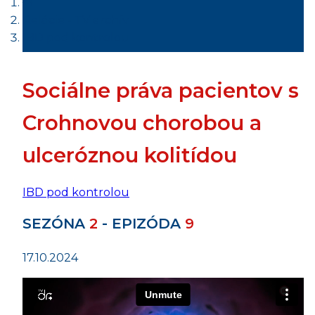
Relácie - TV archív
IBD pod kontrolou
Sociálne práva pacientov s
Crohnovou chorobou a
ulceróznou kolitídou
IBD pod kontrolou
SEZÓNA
2
- EPIZÓDA
9
17.10.2024