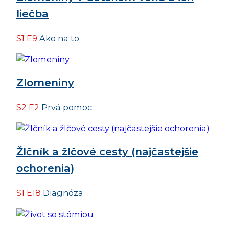
liečba
S1 E9
Ako na to
Zlomeniny
S2 E2
Prvá pomoc
Žlčník a žlčové cesty (najčastejšie
ochorenia)
S1 E18
Diagnóza