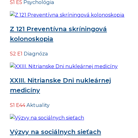
S1 E5
Psychológia
Z 121 Preventívna skríningová
kolonoskopia
S2 E1
Diagnóza
XXIII. Nitrianske Dni nukleárnej
medicíny
S1 E44
Aktuality
Výzvy na sociálnych sieťach