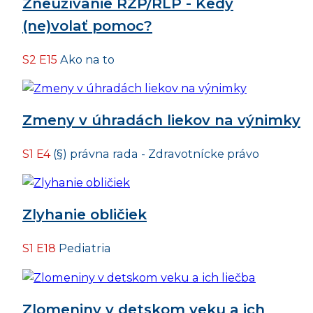
Zneužívanie RZP/RLP - Kedy
(ne)volať pomoc?
S2 E15
Ako na to
Zmeny v úhradách liekov na výnimky
S1 E4
(§) právna rada - Zdravotnícke právo
Zlyhanie obličiek
S1 E18
Pediatria
Zlomeniny v detskom veku a ich