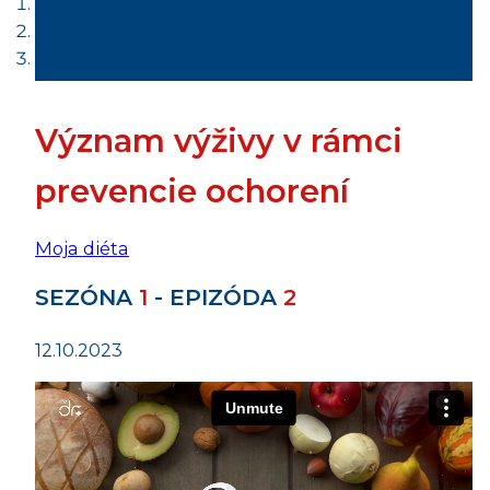
Relácie - TV archív
Moja diéta
Význam výživy v rámci
prevencie ochorení
Moja diéta
SEZÓNA
1
- EPIZÓDA
2
12.10.2023