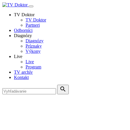
TV Doktor
TV Doktor
Partneri
Odborníci
Diagnózy
Diagnózy
Príznaky
Výkony
Live
Live
Program
TV archív
Kontakt
search