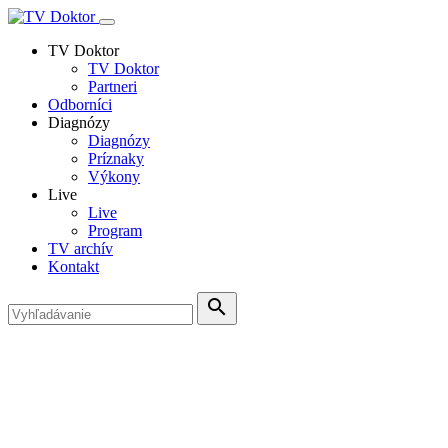
TV Doktor
TV Doktor
Partneri
Odborníci
Diagnózy
Diagnózy
Príznaky
Výkony
Live
Live
Program
TV archív
Kontakt
search