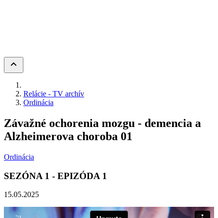
keyboard_arrow_up
Relácie - TV archív
Ordinácia
Závažné ochorenia mozgu - demencia a
Alzheimerova choroba 01
Ordinácia
SEZÓNA
1
- EPIZÓDA
1
15.05.2025