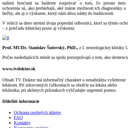
našimi
hosťami
sa
budeme
rozprávať
o
tom,
čo
presne
tieto
ochorenia
sú,
ako
prebiehajú,
aké
máme
možnosti
ich
diagnostiky
a
liečby,
ale
aj
o
výskume,
ktorý
nám
dáva
nádej
do
budúcnosti.
V
relácii
sa
dnes
stretnú
dvaja
poprední
odborníci,
ktorí
sa
týmto
och
–
z
pohľadu
klinickej
praxe
aj
výskumu:
Prof.
MUDr.
Stanislav
Šutovský,
PhD.,
z
I.
neurologickej
kliniky
U
Počas
nasledujúcich
minút
sa
spolu
porozprávajú
o
tom,
ako
demenci
www.tvdoktor.sk
Obsah TV Doktor má informačný charakter a nenahrádza vyšetrenie
lekárom. Pri zdravotných ťažkostiach sa obráťte na lekára alebo
lekárnika; pri akútnych príznakoch vyhľadajte urgentnú pomoc.
Dôležité informácie
Ochrana osobných údajov
FAQ
Kontakty
Nastavenia cookies