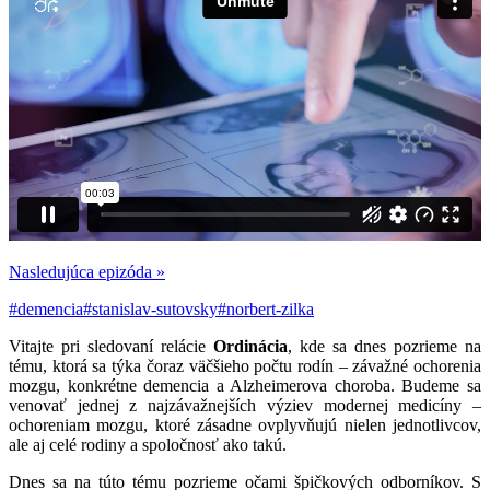
Nasledujúca epizóda »
#demencia
#stanislav-sutovsky
#norbert-zilka
Vitajte pri sledovaní relácie
Ordinácia
,
kde
sa
dnes
pozrieme
na
tému,
ktorá
sa
týka
čoraz
väčšieho
počtu
rodín –
závažné
ochorenia
mozgu,
konkrétne
demencia
a
Alzheimerova
choroba.
Budeme sa
venovať
jednej
z
najzávažnejších
výziev
modernej
medicíny –
ochoreniam
mozgu,
ktoré
zásadne
ovplyvňujú
nielen
jednotlivcov,
ale
aj
celé
rodiny
a
spoločnosť
ako
takú.
Dnes
sa
na
túto
tému
pozrieme
očami
špičkových
odborníkov.
S