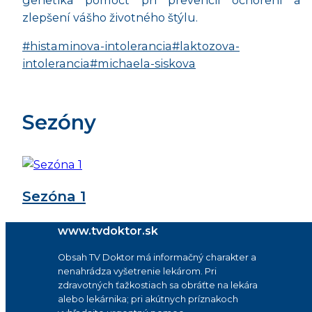
zlepšení vášho životného štýlu.
#histaminova-intolerancia
#laktozova-
intolerancia
#michaela-siskova
Sezóny
Sezóna 1
www.tvdoktor.sk
Obsah TV Doktor má informačný charakter a
nenahrádza vyšetrenie lekárom. Pri
zdravotných ťažkostiach sa obráťte na lekára
alebo lekárnika; pri akútnych príznakoch