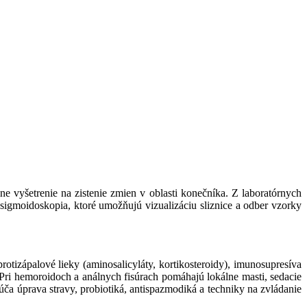
ne vyšetrenie na zistenie zmien v oblasti konečníka. Z laboratórnych
 sigmoidoskopia, ktoré umožňujú vizualizáciu sliznice a odber vzorky
rotizápalové lieky (aminosalicyláty, kortikosteroidy), imunosupresíva
. Pri hemoroidoch a análnych fisúrach pomáhajú lokálne masti, sedacie
ča úprava stravy, probiotiká, antispazmodiká a techniky na zvládanie