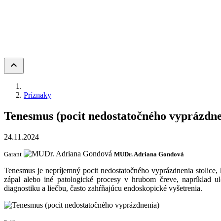
keyboard_arrow_up
Príznaky
Tenesmus (pocit nedostatočného vyprázdne
24.11.2024
Garant
MUDr. Adriana Gondová
Tenesmus je nepríjemný pocit nedostatočného vyprázdnenia stolice,
zápal alebo iné patologické procesy v hrubom čreve, napríklad ulc
diagnostiku a liečbu, často zahŕňajúcu endoskopické vyšetrenia.