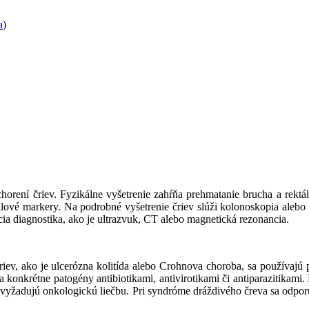
a
)
horení čriev. Fyzikálne vyšetrenie zahŕňa prehmatanie brucha a rektál
ápalové markery. Na podrobné vyšetrenie čriev slúži kolonoskopia alebo
cia diagnostika, ako je ultrazvuk, CT alebo magnetická rezonancia.
iev, ako je ulcerózna kolitída alebo Crohnova choroba, sa používajú p
sa konkrétne patogény antibiotikami, antivirotikami či antiparazitikami
 vyžadujú onkologickú liečbu. Pri syndróme dráždivého čreva sa odporú