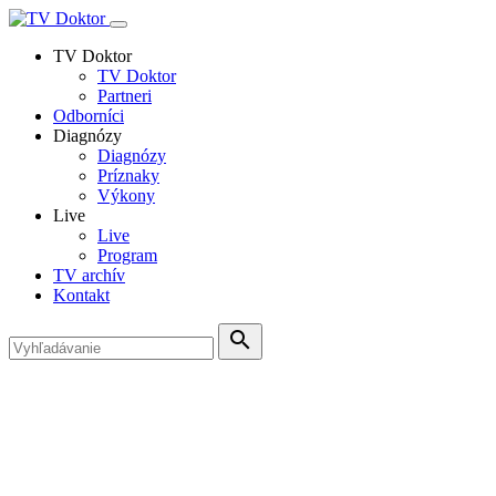
TV Doktor
TV Doktor
Partneri
Odborníci
Diagnózy
Diagnózy
Príznaky
Výkony
Live
Live
Program
TV archív
Kontakt
search