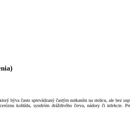
nia)
 ktorý býva často sprevádzaný častým nutkaním na stolicu, ale bez u
eróznu kolitídu, syndróm dráždivého čreva, nádory či infekcie. Pres