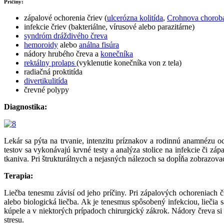
Príčiny:
zápalové ochorenia čriev (
ulcerózna kolitída
,
Crohnova chorob
infekcie čriev (bakteriálne, vírusové alebo parazitárne)
syndróm dráždivého čreva
hemoroidy
alebo
análna fisúra
nádory hrubého čreva a
konečníka
rektálny prolaps
(vyklenutie konečníka von z tela)
radiačná proktitída
divertikulitída
črevné polypy
Diagnostika:
Lekár sa pýta na trvanie, intenzitu príznakov a rodinnú anamnézu oc
testov sa vykonávajú krvné testy a analýza stolice na infekcie či z
tkaniva. Pri štrukturálnych a nejasných nálezoch sa dopĺňa zobrazova
Terapia:
Liečba tenesmu závisí od jeho príčiny. Pri zápalových ochoreniach čr
alebo biologická liečba. Ak je tenesmus spôsobený infekciou, liečia 
kúpele a v niektorých prípadoch chirurgický zákrok. Nádory čreva si
stresu.