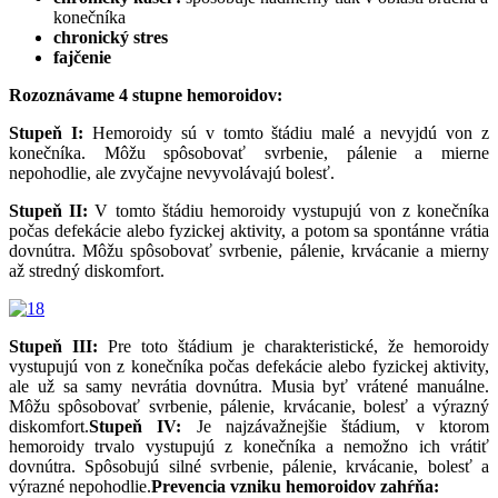
konečníka
chronický stres
fajčenie
Rozoznávame 4 stupne hemoroidov:
Stupeň I:
Hemoroidy sú v tomto štádiu malé a nevyjdú von z
konečníka. Môžu spôsobovať svrbenie, pálenie a mierne
nepohodlie, ale zvyčajne nevyvolávajú bolesť.
Stupeň II:
V tomto štádiu hemoroidy vystupujú von z konečníka
počas defekácie alebo fyzickej aktivity, a potom sa spontánne vrátia
dovnútra. Môžu spôsobovať svrbenie, pálenie, krvácanie a mierny
až stredný diskomfort.
Stupeň III:
Pre toto štádium je charakteristické, že hemoroidy
vystupujú von z konečníka počas defekácie alebo fyzickej aktivity,
ale už sa samy nevrátia dovnútra. Musia byť vrátené manuálne.
Môžu spôsobovať svrbenie, pálenie, krvácanie, bolesť a výrazný
diskomfort.
Stupeň IV:
Je najzávažnejšie štádium, v ktorom
hemoroidy trvalo vystupujú z konečníka a nemožno ich vrátiť
dovnútra. Spôsobujú silné svrbenie, pálenie, krvácanie, bolesť a
výrazné nepohodlie.
Prevencia vzniku hemoroidov zahŕňa: