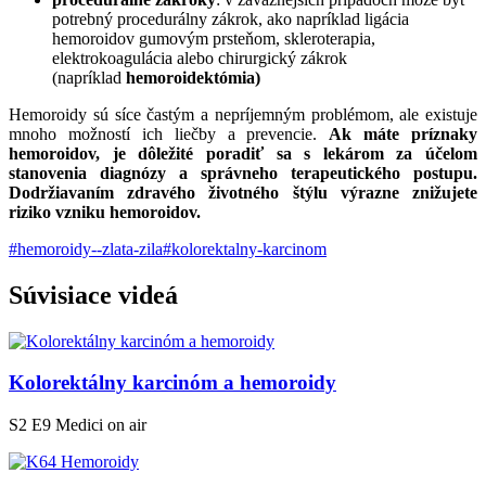
potrebný procedurálny zákrok, ako napríklad ligácia
hemoroidov gumovým prsteňom, skleroterapia,
elektrokoagulácia alebo chirurgický zákrok
(napríklad
hemoroidektómia)
Hemoroidy sú síce častým a nepríjemným problémom, ale existuje
mnoho možností ich liečby a prevencie.
Ak máte príznaky
hemoroidov, je dôležité poradiť sa s lekárom za účelom
stanovenia diagnózy a správneho terapeutického postupu.
Dodržiavaním zdravého životného štýlu výrazne znižujete
riziko vzniku hemoroidov.
#hemoroidy--zlata-zila
#kolorektalny-karcinom
Súvisiace
videá
Kolorektálny karcinóm a hemoroidy
S2 E9
Medici on air