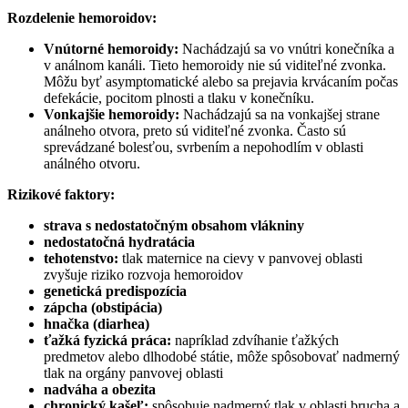
Rozdelenie hemoroidov:
Vnútorné hemoroidy:
Nachádzajú sa vo vnútri konečníka a
v análnom kanáli. Tieto hemoroidy nie sú viditeľné zvonka.
Môžu byť asymptomatické alebo sa prejavia krvácaním počas
defekácie, pocitom plnosti a tlaku v konečníku.
Vonkajšie hemoroidy:
Nachádzajú sa na vonkajšej strane
análneho otvora, preto sú viditeľné zvonka. Často sú
sprevádzané bolesťou, svrbením a nepohodlím v oblasti
análného otvoru.
Rizikové faktory:
strava s nedostatočným obsahom vlákniny
nedostatočná hydratácia
tehotenstvo:
tlak maternice na cievy v panvovej oblasti
zvyšuje riziko rozvoja hemoroidov
genetická predispozícia
zápcha (obstipácia)
hnačka (diarhea)
ťažká fyzická práca:
napríklad zdvíhanie ťažkých
predmetov alebo dlhodobé státie, môže spôsobovať nadmerný
tlak na orgány panvovej oblasti
nadváha a obezita
chronický kašeľ:
spôsobuje nadmerný tlak v oblasti brucha a