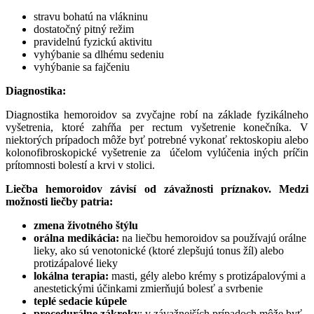
stravu bohatú na vlákninu
dostatočný pitný režim
pravidelnú fyzickú aktivitu
vyhýbanie sa dlhému sedeniu
vyhýbanie sa fajčeniu
Diagnostika:
Diagnostika hemoroidov sa zvyčajne robí na základe fyzikálneho
vyšetrenia, ktoré zahŕňa per rectum vyšetrenie konečníka. V
niektorých prípadoch môže byť potrebné vykonať rektoskopiu alebo
kolonofibroskopické vyšetrenie za
účelom vylúčenia iných príčin
prítomnosti bolestí a krvi v stolici.
Liečba hemoroidov závisí od závažnosti príznakov. Medzi
možnosti liečby patria:
zmena životného štýlu
orálna medikácia:
na liečbu hemoroidov sa používajú orálne
lieky, ako sú venotonické (ktoré zlepšujú tonus žíl) alebo
protizápalové lieky
lokálna terapia:
masti, gély alebo krémy s protizápalovými a
anestetickými účinkami zmierňujú bolesť a svrbenie
teplé sedacie kúpele
procedurálne zákroky
: v závažnejších prípadoch môže byť