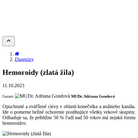
keyboard_arrow_up
Diagnózy
Hemoroidy (zlatá žila)
11.10.2023
Garant
MUDr. Adriana Gondová
Opuchnuté a zväčšené cievy v oblasti konečníka a análneho kanála.
Ide o pomerne bežné ochorenie postihujúce všetky vekové skupiny.
Odhaduje sa, že približne 50 % ľudí nad 50 rokov má nejakú formu
hemoroidov.