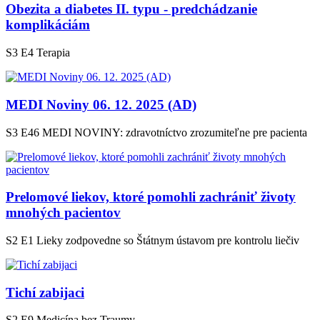
Obezita a diabetes II. typu - predchádzanie
komplikáciám
S3 E4
Terapia
MEDI Noviny 06. 12. 2025 (AD)
S3 E46
MEDI NOVINY: zdravotníctvo zrozumiteľne pre pacienta
Prelomové liekov, ktoré pomohli zachrániť životy
mnohých pacientov
S2 E1
Lieky zodpovedne so Štátnym ústavom pre kontrolu liečiv
Tichí zabijaci
S2 E9
Medicína bez Traumy