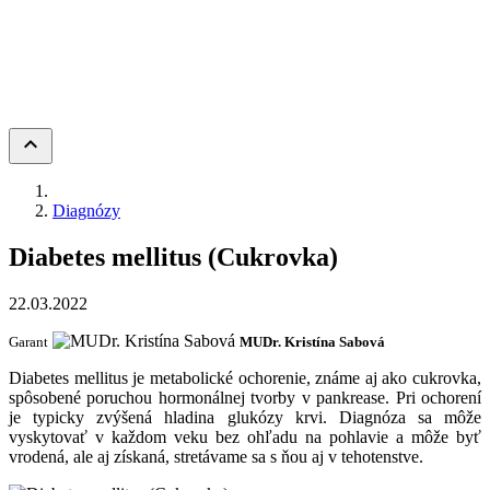
keyboard_arrow_up
Diagnózy
Diabetes mellitus (Cukrovka)
22.03.2022
Garant
MUDr. Kristína Sabová
Diabetes mellitus je metabolické ochorenie, známe aj ako cukrovka,
spôsobené poruchou hormonálnej tvorby v pankrease. Pri ochorení
je typicky zvýšená hladina glukózy krvi. Diagnóza sa môže
vyskytovať v každom veku bez ohľadu na pohlavie a môže byť
vrodená, ale aj získaná, stretávame sa s ňou aj v tehotenstve.