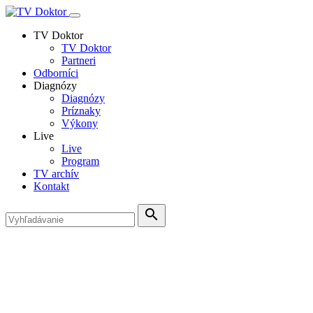
TV Doktor
TV Doktor
Partneri
Odborníci
Diagnózy
Diagnózy
Príznaky
Výkony
Live
Live
Program
TV archív
Kontakt
search