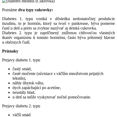
Poznáme
dva typy cukrovky
:
Diabetes 1. typu vzniká v dôsledku nedostatočnej produkcie
inzulínu, to je hormón, ktorý sa tvorí v pankrease, býva pomerne
častí u detí a preto sa zvykne nazývať aj detská cukrovka.
Diabetes 2. typu je zapríčinený zníženou citlivosťou vlastných
tkanív organizmu k tomuto hormónu, často býva prítomný hlavne
u obéznych ľudí.
Príznaky
Prejavy diabetu 1. typu
častý smäd,
časté močenie (súvisiace s väčším množstvom prijatých
tekutín),
náhly úbytok váhy,
dych zapáchajúci po acetóne,
neustály hlad,
u detí sa môže vyskytovať nočné pomočovanie.
Prejavy diabetu 2. typu
väčší smäd