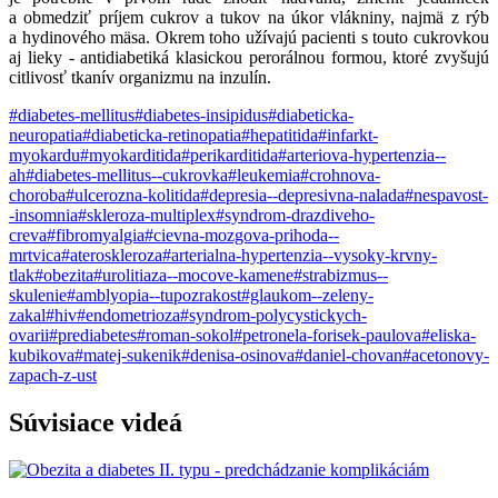
a obmedziť príjem cukrov a tukov na úkor vlákniny, najmä z rýb
a hydinového mäsa. Okrem toho užívajú pacienti s touto cukrovkou
aj lieky - antidiabetiká klasickou perorálnou formou, ktoré zvyšujú
citlivosť tkanív organizmu na inzulín.
#diabetes-mellitus
#diabetes-insipidus
#diabeticka-
neuropatia
#diabeticka-retinopatia
#hepatitida
#infarkt-
myokardu
#myokarditida
#perikarditida
#arteriova-hypertenzia--
ah
#diabetes-mellitus--cukrovka
#leukemia
#crohnova-
choroba
#ulcerozna-kolitida
#depresia--depresivna-nalada
#nespavost-
-insomnia
#skleroza-multiplex
#syndrom-drazdiveho-
creva
#fibromyalgia
#cievna-mozgova-prihoda--
mrtvica
#ateroskleroza
#arterialna-hypertenzia--vysoky-krvny-
tlak
#obezita
#urolitiaza--mocove-kamene
#strabizmus--
skulenie
#amblyopia--tupozrakost
#glaukom--zeleny-
zakal
#hiv
#endometrioza
#syndrom-polycystickych-
ovarii
#prediabetes
#roman-sokol
#petronela-forisek-paulova
#eliska-
kubikova
#matej-sukenik
#denisa-osinova
#daniel-chovan
#acetonovy-
zapach-z-ust
Súvisiace
videá