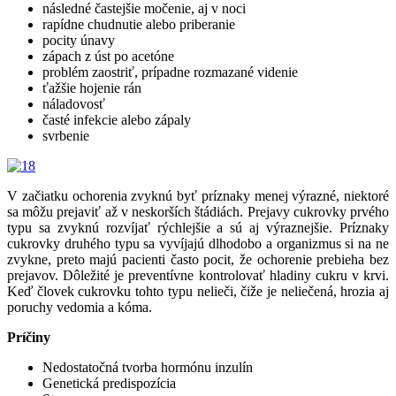
následné častejšie močenie, aj v noci
rapídne chudnutie alebo priberanie
pocity únavy
zápach z úst po acetóne
problém zaostriť, prípadne rozmazané videnie
ťažšie hojenie rán
náladovosť
časté infekcie alebo zápaly
svrbenie
V začiatku ochorenia zvyknú byť príznaky menej výrazné, niektoré
sa môžu prejaviť až v neskorších štádiách. Prejavy cukrovky prvého
typu sa zvyknú rozvíjať rýchlejšie a sú aj výraznejšie. Príznaky
cukrovky druhého typu sa vyvíjajú dlhodobo a organizmus si na ne
zvykne, preto majú pacienti často pocit, že ochorenie prebieha bez
prejavov. Dôležité je
preventívne kontrolovať hladiny cukru v krvi.
Keď
človek cukrovku tohto typu nelieči, čiže je neliečená, hrozia aj
poruchy vedomia a kóma.
Príčiny
Nedostatočná tvorba hormónu inzulín
Genetická predispozícia