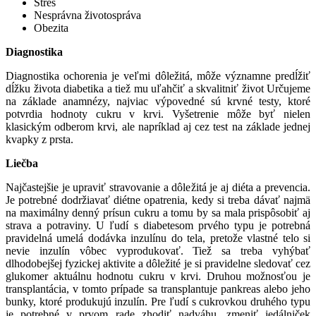
Stres
Nesprávna životospráva
Obezita
Diagnostika
Diagnostika ochorenia je veľmi dôležitá, môže významne predĺžiť
dĺžku života diabetika a tiež mu uľahčiť a skvalitniť život Určujeme
na základe anamnézy, najviac výpovedné sú krvné testy, ktoré
potvrdia hodnoty cukru v krvi. Vyšetrenie môže byť nielen
klasickým odberom krvi, ale napríklad aj cez test na základe jednej
kvapky z prsta.
Liečba
Najčastejšie je upraviť stravovanie a dôležitá je aj diéta a prevencia.
Je potrebné dodržiavať
diétne opatrenia, kedy si treba dávať najmä
na maximálny denný prísun cukru a tomu by sa mala prispôsobiť aj
strava a potraviny. U ľudí s diabetesom prvého typu je potrebná
pravidelná umelá dodávka inzulínu do tela, pretože vlastné telo si
nevie inzulín vôbec vyprodukovať. Tiež sa treba vyhýbať
dlhodobejšej fyzickej aktivite a dôležité je si pravidelne sledovať cez
glukomer aktuálnu hodnotu cukru v krvi. Druhou možnosťou je
transplantácia, v tomto prípade sa transplantuje pankreas alebo jeho
bunky, ktoré produkujú inzulín. Pre ľudí s cukrovkou druhého typu
je potrebné v prvom rade zhodiť nadváhu, zmeniť jedálniček