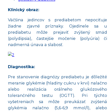
Klinický obraz:
Väčšina jedincov s prediabetom nepociťuje
žiadne zjavné príznaky. Ojedinele sa u
prediabetu môže prejaviť zvýšený smäd
(polydipsia), častejšie močenie (polyúria) či
nadmerná únava a slabosť.
Diagnostika:
Pre stanovenie diagnózy prediabetu je dôležité
meranie glykémie (hladiny cukru v krvi) nalačno
alebo realizácia orálneho glukózového
tolerančného testu (OGTT). Pri týchto
vyšetreniach sa môže preukázať zvýšená
glykémia nalačno (5,6-6,9 mmol/l), alebo