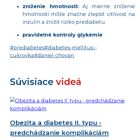
zníženie hmotnosti:
Aj mierne zníženie
hmotnosti môže značne zlepšiť citlivosť na
inzulín a znížiť riziko prediabetu.
pravidelné kontroly glykémie
#prediabetes
#diabetes-mellitus--
cukrovka
#daniel-chovan
Súvisiace
videá
Obezita a diabetes II. typu -
predchádzanie komplikáciám