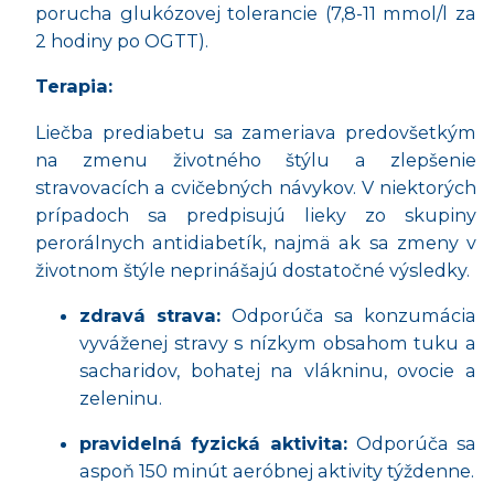
porucha glukózovej tolerancie (7,8-11 mmol/l za
2 hodiny po OGTT).
Terapia:
Liečba prediabetu sa zameriava predovšetkým
na zmenu životného štýlu a zlepšenie
stravovacích a cvičebných návykov. V niektorých
prípadoch sa predpisujú lieky zo skupiny
perorálnych antidiabetík, najmä ak sa zmeny v
životnom štýle neprinášajú dostatočné výsledky.
zdravá strava:
Odporúča sa konzumácia
vyváženej stravy s nízkym obsahom tuku a
sacharidov, bohatej na vlákninu, ovocie a
zeleninu.
pravidelná fyzická aktivita:
Odporúča sa
aspoň 150 minút aeróbnej aktivity týždenne.