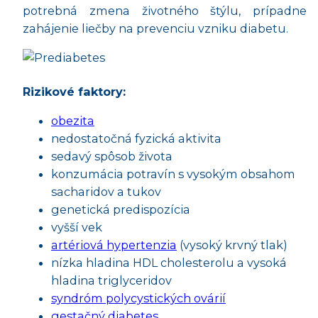
potrebná zmena životného štýlu, prípadne
zahájenie liečby na prevenciu vzniku diabetu.
Rizikové faktory:
obezita
nedostatočná fyzická aktivita
sedavý spôsob života
konzumácia potravín s vysokým obsahom
sacharidov a tukov
genetická predispozícia
vyšší vek
artériová hypertenzia
(vysoký krvný tlak)
nízka hladina HDL cholesterolu a vysoká
hladina triglyceridov
syndróm polycystických ovárií
gestačný diabetes