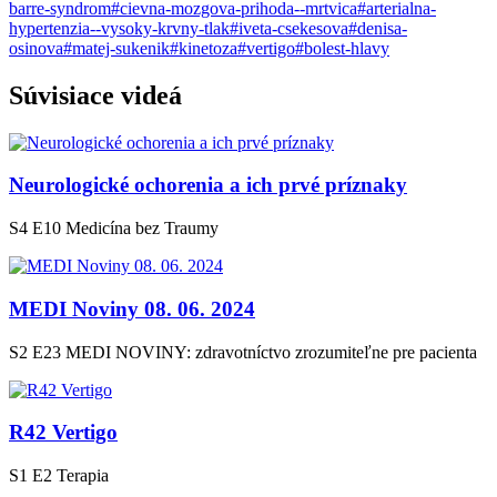
barre-syndrom
#cievna-mozgova-prihoda--mrtvica
#arterialna-
hypertenzia--vysoky-krvny-tlak
#iveta-csekesova
#denisa-
osinova
#matej-sukenik
#kinetoza
#vertigo
#bolest-hlavy
Súvisiace
videá
Neurologické ochorenia a ich prvé príznaky
S4 E10
Medicína bez Traumy
MEDI Noviny 08. 06. 2024
S2 E23
MEDI NOVINY: zdravotníctvo zrozumiteľne pre pacienta
R42 Vertigo
S1 E2
Terapia