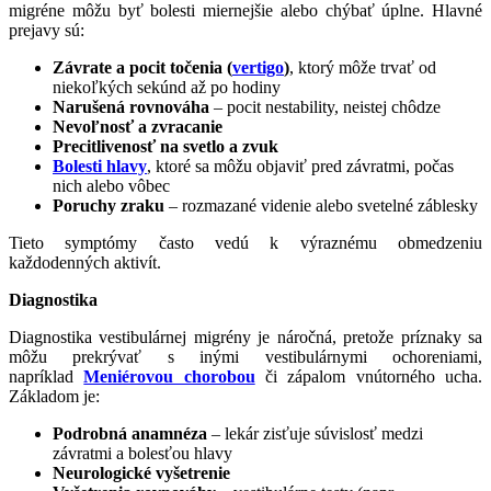
migréne môžu byť bolesti miernejšie alebo chýbať úplne. Hlavné
prejavy sú:
Závrate a pocit točenia (
vertigo
)
, ktorý môže trvať od
niekoľkých sekúnd až po hodiny
Narušená rovnováha
– pocit nestability, neistej chôdze
Nevoľnosť a zvracanie
Precitlivenosť na svetlo a zvuk
Bolesti hlavy
, ktoré sa môžu objaviť pred závratmi, počas
nich alebo vôbec
Poruchy zraku
– rozmazané videnie alebo svetelné záblesky
Tieto symptómy často vedú k výraznému obmedzeniu
každodenných aktivít.
Diagnostika
Diagnostika vestibulárnej migrény je náročná, pretože príznaky sa
môžu prekrývať s inými vestibulárnymi ochoreniami,
napríklad
Meniérovou chorobou
či zápalom vnútorného ucha.
Základom je:
Podrobná anamnéza
– lekár zisťuje súvislosť medzi
závratmi a bolesťou hlavy
Neurologické vyšetrenie