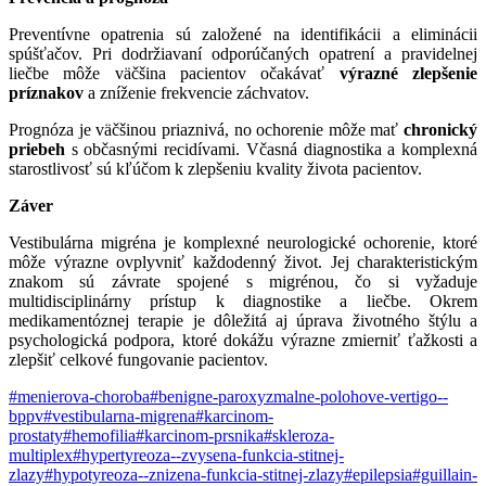
Preventívne opatrenia sú založené na identifikácii a eliminácii
spúšťačov. Pri dodržiavaní odporúčaných opatrení a pravidelnej
liečbe môže väčšina pacientov očakávať
výrazné zlepšenie
príznakov
a zníženie frekvencie záchvatov.
Prognóza je väčšinou priaznivá, no ochorenie môže mať
chronický
priebeh
s občasnými recidívami. Včasná diagnostika a komplexná
starostlivosť sú kľúčom k zlepšeniu kvality života pacientov.
Záver
Vestibulárna migréna je komplexné neurologické ochorenie, ktoré
môže výrazne ovplyvniť každodenný život. Jej charakteristickým
znakom sú závrate spojené s migrénou, čo si vyžaduje
multidisciplinárny prístup k diagnostike a liečbe. Okrem
medikamentóznej terapie je dôležitá aj úprava životného štýlu a
psychologická podpora, ktoré dokážu výrazne zmierniť ťažkosti a
zlepšiť celkové fungovanie pacientov.
#menierova-choroba
#benigne-paroxyzmalne-polohove-vertigo--
bppv
#vestibularna-migrena
#karcinom-
prostaty
#hemofilia
#karcinom-prsnika
#skleroza-
multiplex
#hypertyreoza--zvysena-funkcia-stitnej-
zlazy
#hypotyreoza--znizena-funkcia-stitnej-zlazy
#epilepsia
#guillain-