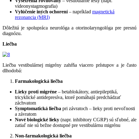
Vyšetrenia rovnováhy
– vestibulárne testy (napr.
videonystagmografia)
Vylúčenie iných ochorení
– napríklad
magnetická
rezonancia (MRI)
Dôležitá je spolupráca neurológa a otorinolaryngológa pre presnú
diagnózu.
Liečba
Liečba vestibulárnej migrény zahŕňa viacero prístupov a je často
dlhodobá:
Farmakologická liečba
Lieky proti migréne
– betablokátory, antiepileptiká,
tricyklické antidepresíva, ktoré pomáhajú predchádzať
záchvatom
Symptomatická liečba
pri závratoch – lieky proti nevoľnosti
a závratom
Nové biologické lieky
(napr. inhibitory CGRP) sú sľubné, ale
zatiaľ nie sú bežne dostupné pre vestibulárnu migrénu
Non-farmakologická liečba