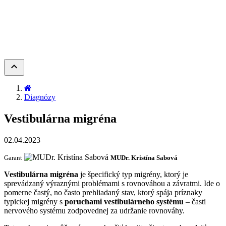
keyboard_arrow_up
Diagnózy
Vestibulárna migréna
02.04.2023
Garant
MUDr. Kristína Sabová
Vestibulárna migréna
je špecifický typ migrény, ktorý je
sprevádzaný výraznými problémami s rovnováhou a závratmi. Ide o
pomerne častý, no často prehliadaný stav, ktorý spája príznaky
typickej migrény s
poruchami vestibulárneho systému
– časti
nervového systému zodpovednej za udržanie rovnováhy.