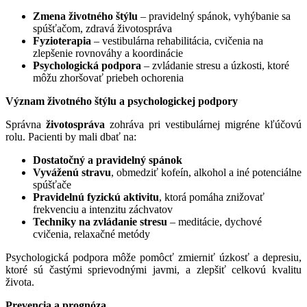
Zmena životného štýlu
– pravidelný spánok, vyhýbanie sa
spúšťačom, zdravá životospráva
Fyzioterapia
– vestibulárna rehabilitácia, cvičenia na
zlepšenie rovnováhy a koordinácie
Psychologická podpora
– zvládanie stresu a úzkosti, ktoré
môžu zhoršovať priebeh ochorenia
Význam životného štýlu a psychologickej podpory
Správna
životospráva
zohráva pri vestibulárnej migréne kľúčovú
rolu. Pacienti by mali dbať na:
Dostatočný a pravidelný spánok
Vyváženú stravu
, obmedziť kofeín, alkohol a iné potenciálne
spúšťače
Pravidelnú fyzickú aktivitu
, ktorá pomáha znižovať
frekvenciu a intenzitu záchvatov
Techniky na zvládanie stresu
– meditácie, dychové
cvičenia, relaxačné metódy
Psychologická podpora môže pomôcť zmierniť úzkosť a depresiu,
ktoré sú častými sprievodnými javmi, a zlepšiť celkovú kvalitu
života.
Prevencia a prognóza