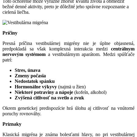
Toto ochorenie môže výrazne zhoršiť kvalitu života a obmedziť
bežné denné aktivity, preto je dôležité jeho správne rozpoznanie a
cielená liečba.
Príčiny
Presná príčina vestibulárnej migrény nie je úplne objasnená,
predpokladá sa však komplexná interakcia medzi
centrálnym
nervovým systémom
a vestibulárnym aparátom. Medzi spúšťače
patrí:
Stres, únava
Zmeny počasia
Nedostatok spánku
Hormonálne výkyvy
(najmä u žien)
Niektoré potraviny a nápoje
(kofeín, alkohol)
Zvýšená citlivosť na svetlo a zvuk
Okrem genetickej predispozície hrá úlohu aj citlivosť na vnútorné
poruchy rovnováhy.
Príznaky
Klasická migréna je známa bolesťami hlavy, no pri vestibulárnej