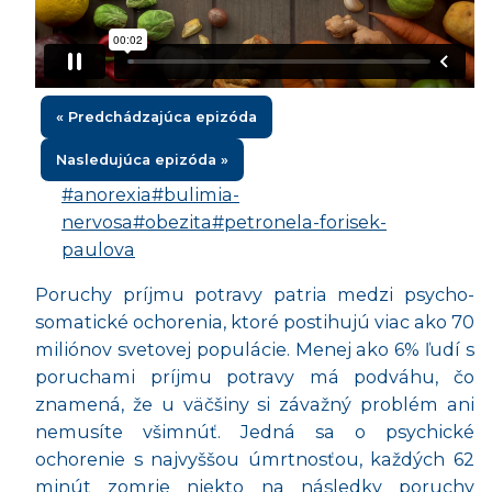
« Predchádzajúca epizóda
Nasledujúca epizóda »
#anorexia
#bulimia-
nervosa
#obezita
#petronela-forisek-
paulova
Poruchy príjmu potravy patria medzi psycho-
somatické ochorenia, ktoré postihujú viac ako 70
miliónov svetovej populácie. Menej ako 6% ľudí s
poruchami príjmu potravy má podváhu, čo
znamená, že u väčšiny si závažný problém ani
nemusíte všimnúť. Jedná sa o psychické
ochorenie s najvyššou úmrtnosťou, každých 62
minút zomrie niekto na následky poruchy