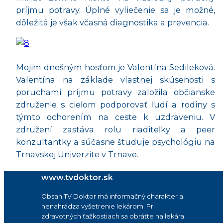
príjmu potravy. Úplné vyliečenie sa je možné,
dôležitá je však včasná diagnostika a prevencia.
Mojim dnešným hosťom je Valentína Sedileková.
Valentína na základe vlastnej skúsenosti s
poruchami príjmu potravy založila občianske
združenie s cieľom podporovať ľudí a rodiny s
týmto ochorením na ceste k uzdraveniu. V
združení zastáva rolu riaditeľky a peer
konzultantky a súčasne študuje psychológiu na
Trnavskej Univerzite v Trnave.
www.tvdoktor.sk
Obsah TV Doktor má informačný charakter a
nenahrádza vyšetrenie lekárom. Pri
zdravotných ťažkostiach sa obráťte na lekára