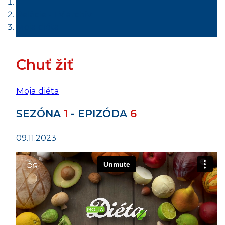
Relácie - TV archív
Moja diéta
Chuť žiť
Moja diéta
SEZÓNA
1
- EPIZÓDA
6
09.11.2023