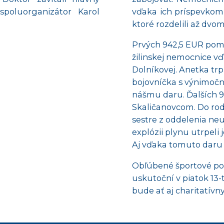
poluorganizátor Karol
vďaka ich príspevkom 
ktoré rozdelili až dvo
Prvých 942,5 EUR pomo
žilinskej nemocnice v
Dolníkovej. Anetka tr
bojovníčka s výnimočný
nášmu daru.
Ďalších 
Skaličanovcom. Do rodi
sestre z oddelenia neu
explózii plynu utrpeli 
Aj vďaka tomuto daru 
Obľúbené športové pod
uskutoční v piatok 13-
bude ať aj charitatívn