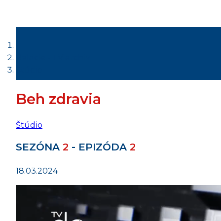
Relácie - TV archív
Štúdio
Beh zdravia
Štúdio
SEZÓNA
2
- EPIZÓDA
2
18.03.2024