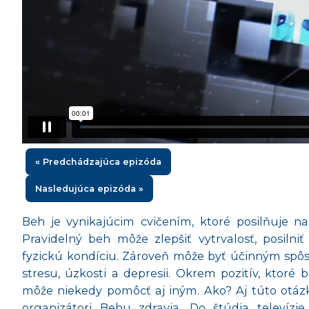
« Predchádzajúca epizóda
Nasledujúca epizóda »
Beh je vynikajúcim cvičením, ktoré posilňuje naš
Pravidelný beh môže zlepšiť vytrvalosť, posilniť
fyzickú kondíciu. Zároveň môže byť účinným spôs
stresu, úzkosti a depresii. Okrem pozitív, ktoré
môže niekedy pomôcť aj iným. Ako? Aj túto otá
organizátori Behu zdravia. Do štúdia televízie