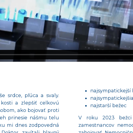
najsympatickejší
e srdce, pľúca a svaly.
najsympatickejši
 kosti a zlepšiť celkovú
najstarší bežec
obom, ako bojovať proti
 beh prinesie nášmu telu
V roku 2023 bežci
zku mi dnes zodpovedná
zamestnancov nemocni
 Doktor zavítali hlavný
zabojovať. Nemocniční