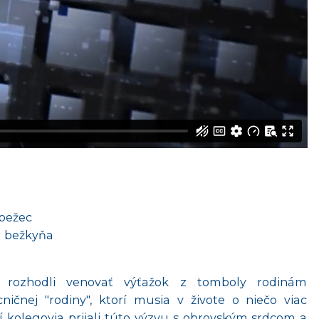
 bežec
a bežkyňa
 rozhodli venovať výťažok z tomboly rodinám
čnej "rodiny", ktorí musia v živote o niečo viac
 kolegovia prijali túto výzvu s obrovským srdcom a