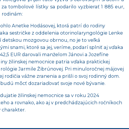
za tombolové lístky sa podarilo vyzbierať 1 885 eur,
m rodinám:
hlo Anetke Hodásovej, ktorá patrí do rodiny
ďaka sestričke z oddelenia otorinolaryngológie Lenke
pí detskou mozgovou obrnou, no je to veľká
mi snami, ktoré sa jej, veríme, podarí splniť aj vďaka
942,5 EUR darovali manželom Jánovi a Jozefíne
ny žilinskej nemocnice patria vďaka praktickej
rológie Jarmile Žibrúnovej. Pri minuloročnej májovej
jej rodičia vážne zranenia a prišli o svoj rodinný dom.
budú môcť dozariaďovať svoje nové bývanie.
ujatie žilinskej nemocnice sa v roku 2024
teho a rovnako, ako aj v predchádzajúcich ročníkoch
y charakter.