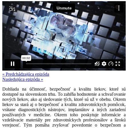
« Predchádzajúca epizóda
Nasledujúca epizóda »
Dohliada na účinnosť, bezpečnosť a kvalitu liekov, ktoré sú
dostupné na slovenskom trhu. To zahŕňa hodnotenie a schvaľovanie
nových liekov, ako aj sledovanie tých, ktoré sú už v obehu. Okrem
liekov sa stará aj o bezpečnosť a kvalitu zdravotníckych pomôcok,
vrátane diagnostických nástrojov, implantátov a iných zariadení
používaných v medicíne. Okrem toho poskytuje informácie a
vzdelávacie materiály pre zdravotníckych profesionálov a širokú
verejnosť. Tým pomáha zvyšovať povedomie o bezpečnom a