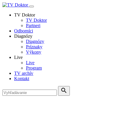
TV Doktor
TV Doktor
Partneri
Odborníci
Diagnózy
Diagnózy
Príznaky
Výkony
Live
Live
Program
TV archív
Kontakt
search