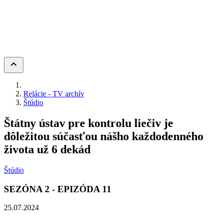
keyboard_arrow_up
Relácie - TV archív
Štúdio
Štátny ústav pre kontrolu liečiv je
dôležitou súčasťou nášho každodenného
života už 6 dekád
Štúdio
SEZÓNA
2
- EPIZÓDA
11
25.07.2024