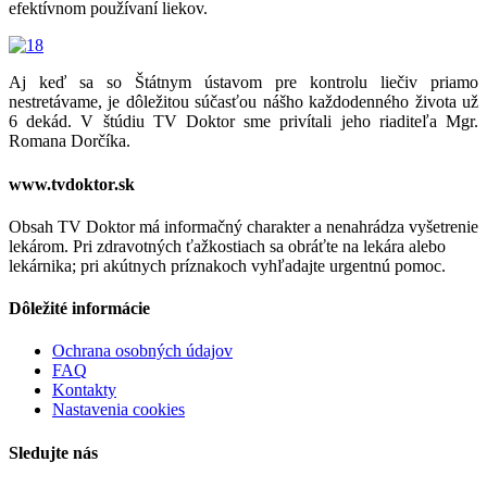
efektívnom používaní liekov.
Aj keď sa so Štátnym ústavom pre kontrolu liečiv priamo
nestretávame, je dôležitou súčasťou nášho každodenného života už
6 dekád. V štúdiu TV Doktor sme privítali jeho riaditeľa Mgr.
Romana Dorčíka.
www.tvdoktor.sk
Obsah TV Doktor má informačný charakter a nenahrádza vyšetrenie
lekárom. Pri zdravotných ťažkostiach sa obráťte na lekára alebo
lekárnika; pri akútnych príznakoch vyhľadajte urgentnú pomoc.
Dôležité informácie
Ochrana osobných údajov
FAQ
Kontakty
Nastavenia cookies
Sledujte nás