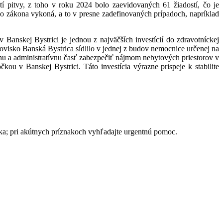
tí pitvy, z toho v roku 2024 bolo zaevidovaných 61 žiadostí, čo je
ho zákona vykoná, a to v presne zadefinovaných prípadoch, napríklad
nskej Bystrici je jednou z najväčších investícií do zdravotníckej
ovisko Banská Bystrica sídlilo v jednej z budov nemocnice určenej na
rnu a administratívnu časť zabezpečiť nájmom nebytových priestorov v
v Banskej Bystrici. Táto investícia výrazne prispeje k stabilite
ika; pri akútnych príznakoch vyhľadajte urgentnú pomoc.