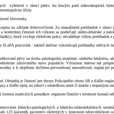
nych vyšetrení v rámci pitiev, ku ktorým patrí mikroskopická histo
 trestnoprávne účely.
 území Slovenska.
 rozpisu na základe dobrovoľnosti. Za manažment prehliadok v rámci
a kontrolnej činnosti ich výkonu sa podieľajú súdno-lekárske a pato
hliadky), ktorý zvyšuje efektivitu práce, skvalitňuje výkon prehliadok
ne SLaPA pracovísk - taktiež aktívne vykonávajú prehliadky mŕtvych tie
ikované pitvy na úseku patologickej anatómie, súdneho lekárstva, ako
hodnotenie zdravotného stavu populácie. Výraznou mierou tak pris
iagnostiky a k zlepšeniu liečebno-preventívnej starostlivosti, najmä p
ení.
Obsiahla je činnosť pre útvary Policajného zboru SR a ďalšie orgán
zy a ďalšie ujmy na zdraví s následkom smrti či úmrtia s nejasnými o
ujú formou znaleckých posudkov orgánom činným v trestnom konaní odbo
anizovanie klinicko-patologických a klinicko-súdnolekárskych semin
alo 125 kazuistík pacientov ošetrených v ústavnom zdravotníckom za