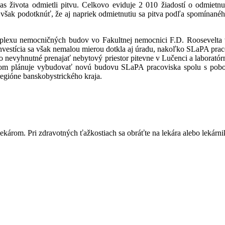
as života odmietli pitvu. Celkovo eviduje 2 010 žiadostí o odmietnu
 však podotknúť, že aj napriek odmietnutiu sa pitva podľa spomínané
xu nemocničných budov vo Fakultnej nemocnici F.D. Roosevelta v Ba
nvestícia sa však nemalou mierou dotkla aj úradu, nakoľko SLaPA prac
lo nevyhnutné prenajať nebytový priestor pitevne v Lučenci a laborató
 plánuje vybudovať novú budovu SLaPA pracoviska spolu s pobočkou 
regióne banskobystrického kraja.
károm. Pri zdravotných ťažkostiach sa obráťte na lekára alebo lekárn