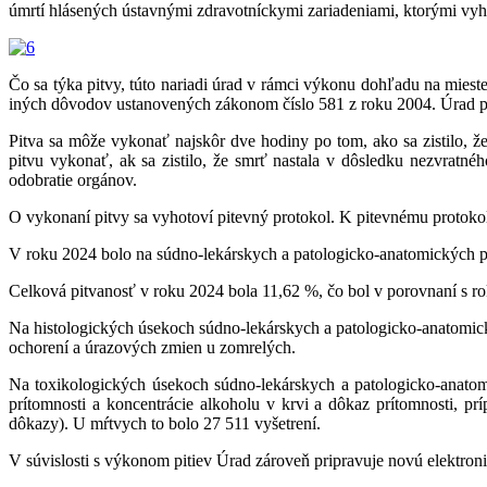
úmrtí hlásených ústavnými zdravotníckymi zariadeniami, ktorými vyho
Čo sa týka pitvy, túto nariadi úrad v rámci výkonu dohľadu na mieste
iných dôvodov ustanovených zákonom číslo 581 z roku 2004. Úrad pod
Pitva sa môže vykonať najskôr dve hodiny po tom, ako sa zistilo, ž
pitvu vykonať, ak sa zistilo, že smrť nastala v dôsledku nezvratné
odobratie orgánov.
O vykonaní pitvy sa vyhotoví pitevný protokol. K pitevnému protokolu
V roku 2024 bolo na súdno-lekárskych a patologicko-anatomických pr
Celková pitvanosť v roku 2024 bola 11,62 %, čo bol v porovnaní s 
Na histologických úsekoch súdno-lekárskych a patologicko-anatomic
ochorení a úrazových zmien u zomrelých.
Na toxikologických úsekoch súdno-lekárskych a patologicko-anato
prítomnosti a koncentrácie alkoholu v krvi a dôkaz prítomnosti, p
dôkazy). U mŕtvych to bolo 27 511 vyšetrení.
V súvislosti s výkonom pitiev Úrad zároveň pripravuje novú elektroni