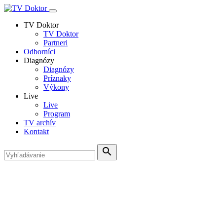
TV Doktor
TV Doktor
Partneri
Odborníci
Diagnózy
Diagnózy
Príznaky
Výkony
Live
Live
Program
TV archív
Kontakt
search