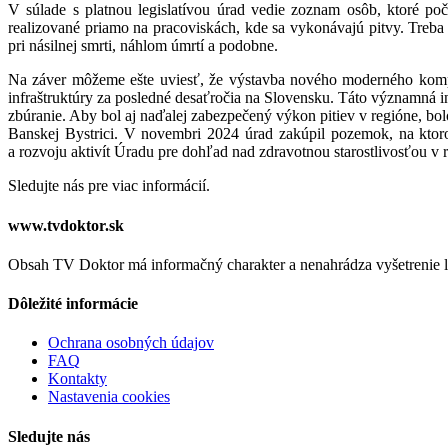
V súlade s platnou legislatívou úrad vedie zoznam osôb, ktoré poč
realizované priamo na pracoviskách, kde sa vykonávajú pitvy. Treba
pri násilnej smrti, náhlom úmrtí a podobne.
Na záver môžeme ešte uviesť, že výstavba nového moderného komple
infraštruktúry za posledné desaťročia na Slovensku. Táto významná i
zbúranie. Aby bol aj naďalej zabezpečený výkon pitiev v regióne, bo
Banskej Bystrici.
V novembri 2024 úrad zakúpil pozemok, na ktorom
a rozvoju aktivít Úradu pre dohľad nad zdravotnou starostlivosťou v 
Sledujte nás pre viac informácií.
www.tvdoktor.sk
Obsah TV Doktor má informačný charakter a nenahrádza vyšetrenie le
Dôležité informácie
Ochrana osobných údajov
FAQ
Kontakty
Nastavenia cookies
Sledujte nás