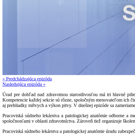
« Predchádzajúca epizóda
Nasledujúca epizóda »
Úrad pre dohľad nad zdravotnou starostlivosťou má tri hlavné pili
Kompetencie každej sekcie sú rôzne, spoločným menovateľom ich činno
aj prehliadky mŕtvych a výkon pitvy. V dnešnej epizóde sa zameriame
Pracoviská súdneho lekárstva a patologickej anatómie odborne a me
spoločnosťami v oblasti zdravotníctva. Zároveň tiež organizuje školen
Pracoviská súdneho lekárstva a patologickej anatómie úradu zabezpe