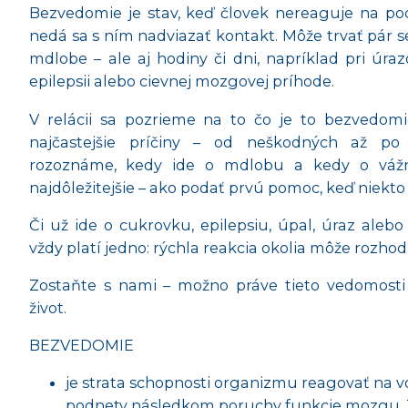
Bezvedomie
je stav, keď človek
nereaguje na po
nedá sa s ním nadviazať kontakt
. Môže trvať pár 
mdlobe – ale aj hodiny či dni, napríklad pri úrazo
epilepsii alebo cievnej mozgovej príhode.
V relácii sa pozrieme na to
čo je to bezvedomi
najčastejšie príčiny – od neškodných až po 
rozoznáme,
kedy ide o mdlobu a kedy o vážn
najdôležitejšie – ako podať prvú pomoc
, keď niekto
Či už ide o cukrovku, epilepsiu, úpal, úraz aleb
vždy platí jedno: rýchla reakcia okolia môže rozhod
Zostaňte s nami – možno práve tieto vedomost
život.
BEZVEDOMIE
je strata schopnosti organizmu reagovať na v
podnety následkom poruchy funkcie mozgu. To,