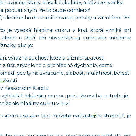
dcl ovocnej šťavy, kúsok čokolády, 4 kávové lyžičky
a počítať s tým, že to bude odmietať
, uložíme ho do stabilizovanej polohy a zavoláme 155
o je vysoká hladina cukru v krvi, ktorá vzniká pri
 alebo u detí, pri novozistenej cukrovke môžeme
znaky, ako je:
ri, výrazná suchosť kože a slizníc, spavosť,
z úst, zrýchlené a prehĺbené dýchanie, časté
smäd, pocity na zvracanie, slabosť, malátnosť, bolesti
ťažkosti
 v neskoršom štádiu
5, vyhľadať lekársku pomoc, pretože osoba potrebuje
zníženie hladiny cukru v krvi
 ktorou sa ako laici môžete najčastejšie stretnúť, je
utie napr. pri odbere krvi, nepríjemnom pohľade, po