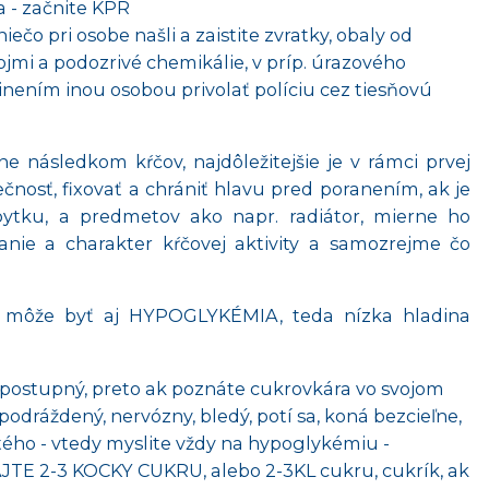
 - začnite KPR
niečo pri osobe našli a zaistite zvratky, obaly od
pojmi a podozrivé chemikálie, v príp. úrazového
ením inou osobou privolať políciu cez tiesňovú
 následkom kŕčov, najdôležitejšie je v rámci prvej
nosť, fixovať a chrániť hlavu pred poranením, ak je
bytku, a predmetov ako napr. radiátor, mierne ho
vanie a charakter kŕčovej aktivity a samozrejme čo
 môže byť aj HYPOGLYKÉMIA, teda nízka hladina
postupný, preto ak poznáte cukrovkára vo svojom
 podráždený, nervózny, bledý, potí sa, koná bezcieľne,
tého - vtedy myslite vždy na hypoglykémiu -
E 2-3 KOCKY CUKRU, alebo 2-3KL cukru, cukrík, ak