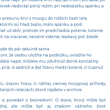
človek nedoržal pitný režim, pri nedostatku spánku a
 presunu krvi z mozgu do nižších častí tela
tormi sú hlad, teplo, málo spánku a pod.
ať už skôr, pretože im predchádza potenie, točenie
cit na vracanie, neostré videnie, lepkavý pot, bledé
ejde do pár sekúnd sama
om, že osobu uložíte na podložku, ovlažíte ho
dáte napiť, môžete mu zdvihnúť dolné končatiny
 príp. si sadnúť a dať hlavu medzi kolená, či čupnúť
 úrazov hlavy či náhlej cievnej mozgovej príhody,
staných reláciách, ktoré nájdete v archíve.
e si povedali o bezvedomí. O stave, ktorý môže byť
dný, ale môže byť aj znakom vážneho, život