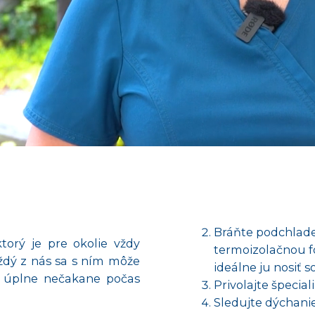
Bráňte podchlade
ktorý je pre okolie
vždy
termoizolačnou fó
aždý z nás sa s ním môže
ideálne ju nosiť s
ebo úplne nečakane počas
Privolajte špeci
Sledujte dýchani