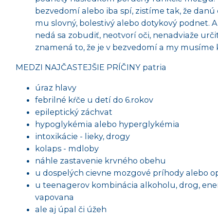
bezvedomí alebo iba spí, zistíme tak, že dan
mu slovný, bolestivý alebo dotykový podnet. 
nedá sa zobudiť, neotvorí oči, nenadviaže urč
znamená to, že je v bezvedomí a my musíme 
MEDZI NAJČASTEJŠIE PRÍČINY patria
úraz hlavy
febrilné kŕče u detí do 6.rokov
epileptický záchvat
hypoglykémia alebo hyperglykémia
intoxikácie - lieky, drogy
kolaps - mdloby
náhle zastavenie krvného obehu
u dospelých cievne mozgové príhody alebo op
u teenagerov kombinácia alkoholu, drog, ene
vapovana
ale aj úpal či úžeh