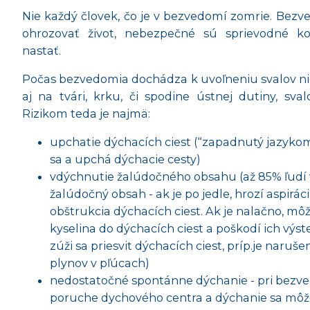
Nie každý človek, čo je v bezvedomí zomrie. Be
ohrozovať život, nebezpečné sú sprievodné k
nastať.
Počas bezvedomia dochádza k uvoľneniu svalov nie
aj na tvári, krku, či spodine ústnej dutiny, sva
Rizikom teda je najmä:
upchatie dýchacích ciest (“zapadnutý jazykom” 
sa a upchá dýchacie cesty)
vdýchnutie žalúdočného obsahu (až 85% ľudí
žalúdočný obsah - ak je po jedle, hrozí aspirác
obštrukcia dýchacích ciest. Ak je nalačno, mô
kyselina do dýchacích ciest a poškodí ich výst
zúži sa priesvit dýchacích ciest, príp.je nar
plynov v pľúcach)
nedostatočné spontánne dýchanie - pri bezv
poruche dychového centra a dýchanie sa môže