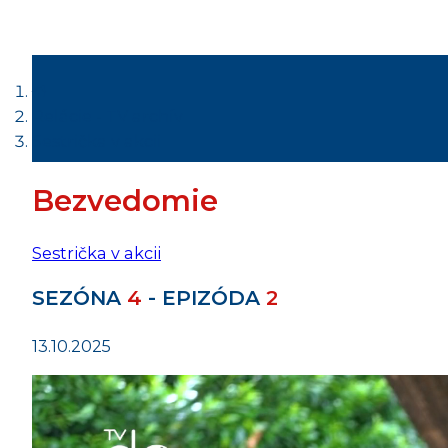
Relácie - TV archív
Sestrička v akcii
Bezvedomie
Sestrička v akcii
SEZÓNA
4
- EPIZÓDA
2
13.10.2025