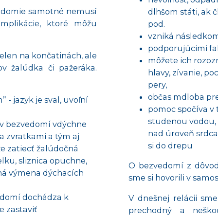
zvedomie samotné nemusí
dlhšom státi, ak 
omplikácie, ktoré môžu
pod.
vzniká následkom
podporujúcimi fak
len na končatinách, ale
môžete ich rozozn
lov žalúdka či pažeráka.
hlavy, zívanie, po
pery,
občas mdloba pr
- jazyk je sval, uvoľní
pomoc spočíva v t
studenou vodou, 
 v bezvedomí vdýchne
nad úroveň srdca,
ia zvratkami a tým aj
si do drepu
že zatiecť žalúdočná
elku, sliznica opuchne,
O bezvedomí z dôvodu
ušená výmena dýchacích
sme si hovorili v samo
edomí dochádza k
V dnešnej relácii sm
 zastaviť
prechodný a neško