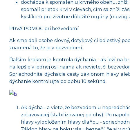
dochádza k spomaleniu krvného obehu, zníži sa
spomalí prietok krvi v cievach, čím sa zníži z
kyslíkom pre životne dôležité orgány (mozog 
PRVÁ POMOC pri bezvedomí
Ak sme dali osobe slovný, dotykový či bolestivý po
znamená to, že je v bezvedomí.
Ďalším krokom je kontrola
dýchania - ak leží na br
najlepšie v jednej osi, najmä ak neviete, či bezve
Spriechodnite dýchacie cesty záklonom hlavy al
dýchanie kontrolujte po dobu 10 sekúnd.
Ak dýcha - a viete, že bezvedomiu nepredchád
zotavovacej (stabilizovanej polohy). Po napol
hlavy vylopložením hlavy dlaňou - spriechodni
Záklon hlavy na boku vás ubezpečí, že aj v prí