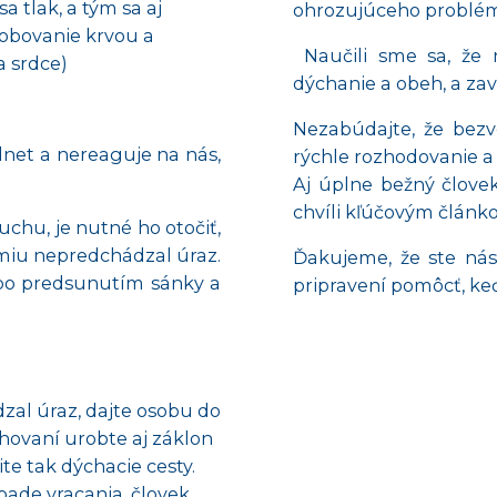
 tlak, a tým sa aj
ohrozujúceho problé
ásobovanie krvou a
Naučili sme sa, že na
a srdce)
dýchanie a obeh, a za
Nezabúdajte, že bezve
dnet a nereaguje na nás,
rýchle rozhodovanie a
Aj úplne bežný človek
chvíli kľúčovým článko
uchu, je nutné ho otočiť,
domiu nepredchádzal úraz.
Ďakujeme, že ste nás 
ebo predsunutím sánky a
pripravení pomôcť, keď
zal úraz, dajte osobu do
ohovaní urobte aj záklon
te tak dýchacie cesty.
pade vracania, človek