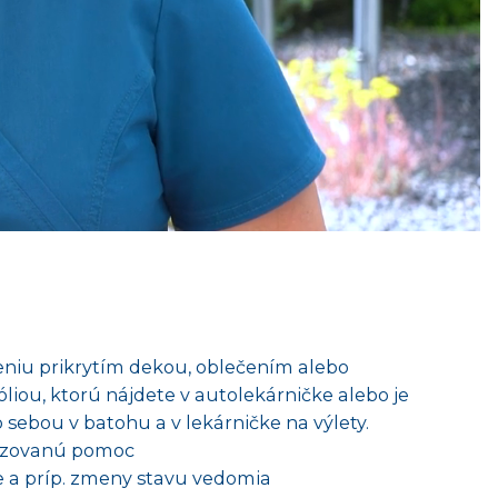
niu prikrytím dekou, oblečením alebo
liou, ktorú nájdete v autolekárničke alebo je
o sebou v batohu a v lekárničke na výlety.
alizovanú pomoc
e a príp. zmeny stavu vedomia