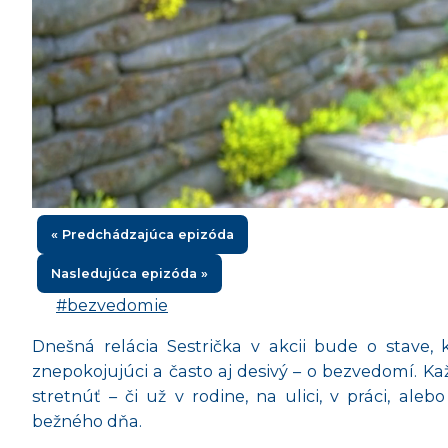
« Predchádzajúca epizóda
Nasledujúca epizóda »
#bezvedomie
Dnešná relácia Sestrička v akcii bude o stave, 
znepokojujúci a často aj desivý
– o
bezvedomí
. K
stretnúť – či už v rodine, na ulici, v práci, al
bežného dňa.