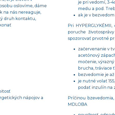
je pri vedomí, 3-4
ú osobu oslovíme, dáme
medu a pod. Treb
Ak na nás nereaguje,
ak je v bezvedomí
itý druh kontaktu,
konať
Pri HYPERGLYKÉMII, č
poruche životosprávy
spozorovať prvotné prí
začervenanie v tvá
acetónový zápach 
močenie, výrazný 
brucha, tráviace 
bezvedomie je až
je nutné volať 15
podať inzulín na 
itosť
rgetických nápojov a
Príčinou bzevedomia, s
MDLOBA
nevoľnosť, odpadn