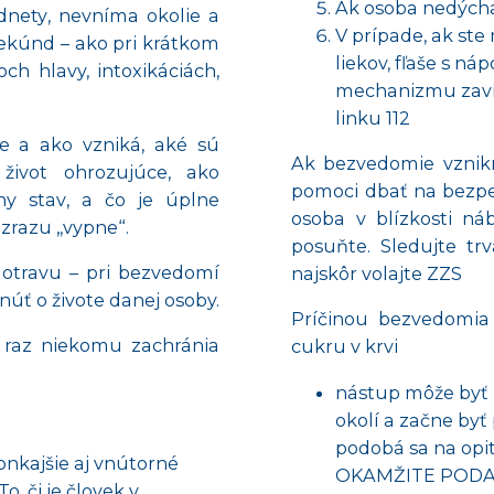
Ak osoba nedýcha
dnety
,
nevníma okolie
a
V prípade, ak ste 
sekúnd – ako pri krátkom
liekov, fľaše s ná
ch hlavy, intoxikáciách,
mechanizmu zavin
linku 112
e a ako vzniká
,
aké sú
Ak bezvedomie vznikne
život ohrozujúce
, ako
pomoci dbať na bezpeč
y stav
, a čo je úplne
osoba v blízkosti ná
 zrazu „vypne“.
posuňte. Sledujte tr
o otravu – pri bezvedomí
najskôr volajte ZZS
núť o živote danej osoby.
Príčinou bezvedomia
i raz niekomu
zachránia
cukru v krvi
nástup môže byť 
okolí a začne byť
podobá sa na opi
onkajšie aj vnútorné
OKAMŽITE PODAJT
 či je človek v