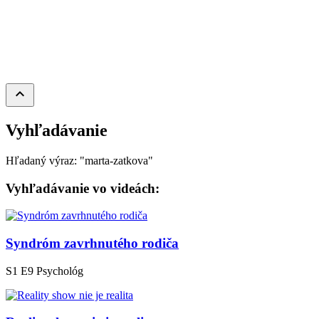
keyboard_arrow_up
Vyhľadávanie
Hľadaný výraz: "marta-zatkova"
Vyhľadávanie vo videách:
Syndróm zavrhnutého rodiča
S1 E9
Psychológ