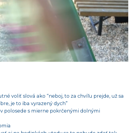
tné voliť slová ako “neboj, to za chvíľu prejde, už sa
bre, je to iba vyrazený dych”
 v polosede s mierne pokrčenými dolnými
domia