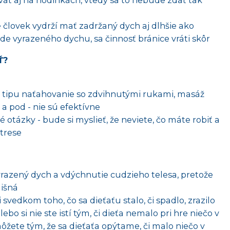
ať aj na hodinkách, vtedy sa to nebude zdať tak
e človek vydrží mať zadržaný dych aj dlhšie ako
de vyrazeného dychu, sa činnosť bránice vráti skôr
Ť?
tipu naťahovanie so zdvihnutými rukami, masáž
a pod - nie sú efektívne
 otázky - bude si myslieť, že neviete, čo máte robiť a
strese
vyrazený dych a vdýchnutie cudzieho telesa, pretože
lišná
 svedkom toho, čo sa dieťaťu stalo, či spadlo,
zrazilo
bo si nie ste istí tým, či dieťa nemalo pri hre niečo v
 môžete tým, že sa dieťaťa opýtame, či malo niečo v