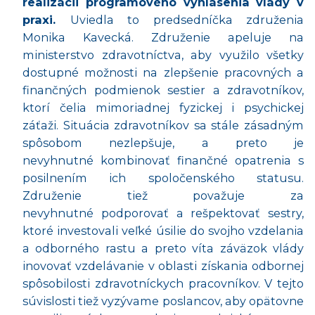
realizácii programového vyhlásenia vlády v
praxi.
Uviedla to predsedníčka združenia
Monika Kavecká. Združenie apeluje na
ministerstvo zdravotníctva, aby využilo všetky
dostupn
é
možnosti na zlepšenie pracovných a
finančných podmienok sestier a zdravotníkov,
ktorí čelia mimoriadnej fyzickej i psychickej
záťaži. Situácia zdravotníkov sa stále zásadným
spôsobom nezlepšuje, a preto je
nevyhnutn
é
kombinovať finančn
é
opatrenia s
posilnením ich spoločenského statusu.
Združenie tiež považuje za
nevyhnutn
é
podporovať a rešpektovať sestry,
ktor
é
investovali veľké úsilie do svojho vzdelania
a odborného rastu a preto víta záväzok vlády
inovovať vzdelávanie v oblasti získania odbornej
spôsobilosti zdravotníckych pracovníkov. V tejto
súvislosti tiež vyzývame poslancov, aby opätovne