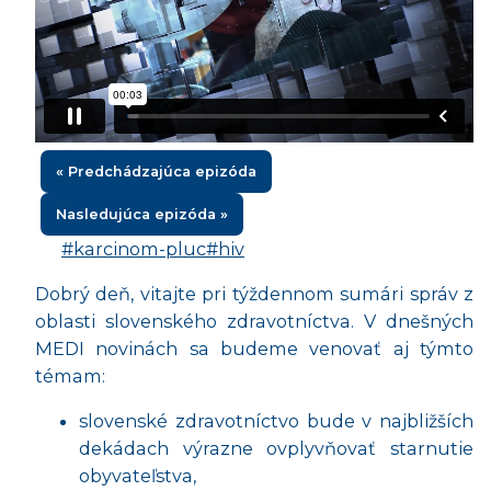
« Predchádzajúca epizóda
Nasledujúca epizóda »
#karcinom-pluc
#hiv
Dobrý deň, vitajte pri týždennom sumári správ z
oblasti slovenského zdravotníctva. V dnešných
MEDI novinách sa budeme venovať aj týmto
témam:
slovenské zdravotníctvo bude v najbližších
dekádach výrazne ovplyvňovať starnutie
obyvateľstva,