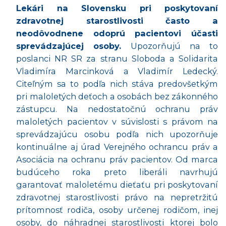
Lekári na Slovensku pri poskytovaní
zdravotnej starostlivosti č
asto a
neod
ôvodnene odoprú pacientovi účasti
sprevádzajúcej osoby.
Upozorňujú na to
poslanci NR SR za stranu Sloboda a Solidarita
Vladimíra Marcinková a Vladimír Ledecký.
Citeľným sa to podľ
a nich st
áva predovšetkým
pri maloletý
ch de
ťoch a osobách bez zá
konn
ého
zástupcu. Na nedostatočnú ochranu práv
maloletých pacientov v súvislosti s právom na
sprevádzajúcu osobu podľa nich upozorňuje
kontinuálne aj úrad Verejného ochrancu práv a
Asociácia na ochranu práv pacientov. Od marca
budúceho roka preto liberáli navrhujú
garantovať maloleté
mu die
ťaťu pri poskytovaní
zdravotnej starostlivosti právo na nepretržitú
prítomnosť rodiča, osoby určenej rodičom, inej
osoby, do náhradnej starostlivosti ktorej bolo