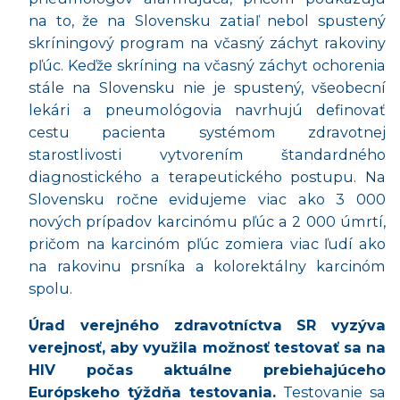
na to, že na Slovensku zatiaľ nebol spustený
skríningový
program na v
časný záchyt rakoviny
pľúc. Keďže skrí
ning na v
časný zá
chyt ochorenia
st
ále na Slovensku nie je spustený, všeobecní
leká
ri a pneumol
ógovia navrhujú
definova
ť
cestu pacienta systémom zdravotnej
starostlivosti vytvorením štandardného
diagnostické
ho a terapeutick
ého postupu. Na
Slovensku ročne evidujeme viac ako 3 000
nových prípadov karcinómu pľúc a 2 000 úmrtí,
pričom na karcinóm pľúc zomiera viac ľudí ako
na rakovinu prsníka a kolorektálny karcinóm
spolu.
Úrad verejného zdravotníctva SR vyzýva
verejnosť, aby využila možnosť testovať sa na
HIV poč
as aktu
álne prebiehajúceho
Európskeho týždňa testovania.
Testovanie sa