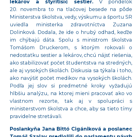
lek
árov a štyritisíc sestier.
V
pondelok
20.
novembra to na tlačovej besede na pôde
Ministerstva školstva, vedy, výskumu a športu SR
uviedla ministerka zdravotníctva Zuzana
Dolinková. Dodala, že ide o hrubý odhad, keďž
e
im ch
ý
baj
ú dáta. Spolu s ministrom školstva
Tomášom Druckerom, s ktorým rokovali o
nedostatku sestier a lekárov, chcú nájsť riešenia,
ako stabilizovať počet študentstva na stredných,
ale aj vysokých školách. Diskusia sa týkala i toho,
ako navýšiť počet medikov na vysokých školách.
Podľa jej slov si predmetn
é
kroky vyžadujú
hlbšiu analýzu, na ktorej mieni pracovať ako vo
vlastnom rezorte, tak aj v spolupráci s
ministerstvom školstva a chce, aby sa tieto tímy
pravidelne stretávali.
Poslankyňa Jana Bitt
ó
Cigániková a poslanec
Tomáš Szalay predložili do parlamentu návrh