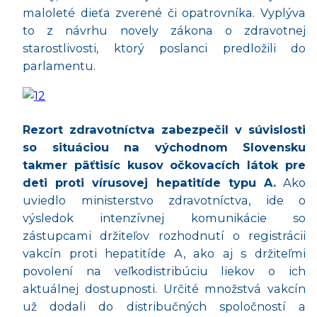
malolet
é
die
ťa zverené či opatrovníka. Vyplýva
to z návrhu novely zákona o zdravotnej
starostlivosti, ktorý poslanci predložili do
parlamentu.
Rezort zdravotníctva zabezpečil v súvislosti
so situá
ciou na v
ýchodnom Slovensku
takmer päťtisíc kusov očkovacích látok pre
deti proti vírusovej hepatitíde typu A.
Ako
uviedlo ministerstvo zdravotníctva, ide o
vý
sledok intenz
ívnej komunikácie so
zástupcami držiteľov rozhodnutí
o registr
ácii
vakcín proti hepatitíde A, ako aj s držiteľmi
povolení na veľkodistribúciu liekov o ich
aktuálnej dostupnosti. Určit
é
množstvá vakcín
už dodali do distribučných spoločností a