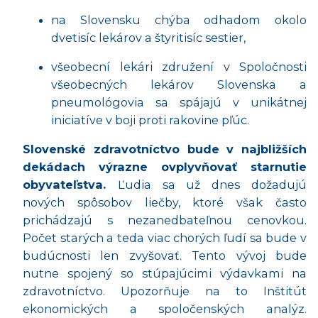
na Slovensku chýba odhadom okolo
dvetisí
c lek
árov a štyritisíc sestier,
všeobecní lekári združení v Spoločnosti
všeobecných lekárov Slovenska a
pneumológovia sa spájajú v unikátnej
iniciatíve v boji proti rakovine pľúc.
Slovensk
é
zdravotníctvo bude v najbližší
ch
dek
á
dach v
ýrazne ovplyvňovať starnutie
obyvateľstva.
Ľudia sa už dnes dožadujú
nových spôsobov liečby, ktoré však často
prichádzajú s nezanedbateľnou cenovkou.
Počet starých a teda viac chorých ľudí sa bude v
budúcnosti len zvyšovať. Tento vývoj bude
nutne spojený so stúpajúcimi výdavkami na
zdravotníctvo. Upozorňuje na to Inštitút
ekonomických a spoločenských analýz.