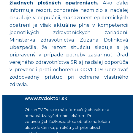
žiadnych plošných opatreniach.
Ako ďalej
informuje rezort, ochorenie nezmizlo a naďalej
cirkuluje v populácii, manaž
ment epidemick
ých
opatrení je však aktuálne plne v kompetencii
jednotlivých zdravotníckych zariadení.
Ministerka zdravotníctva Zuzana Dolinková
ubezpečila, že rezort situáciu sleduje a je
pripravený v prípade potreby zasiahnuť. Úrad
verejného zdravotníctva SR aj naďalej odporúča
v prevencii proti ochoreniu COVID-19 udrž
iava
ť
zodpovedný prístup pri ochrane vlastného
zdravia.
www.tvdoktor.sk
Obsah TV Doktor má informačný charakter a
nenahrádza vyšetrenie lekárom. Pri
zdravotných ťažkostiach sa obráťte na lekára
alebo lekárnika; pri akútnych príznakoch