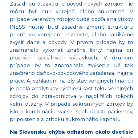
Zásadnou otázkou je pôvod nových zdrojov. Tie
môžu byť buď verejné, alebo súkromné. V
prípade verených zdrojov bude podľa analytikov
INESS nutné buď zásadne zmeniť štruktúru
priorít vo verejnom rozpočte, alebo radikálne
zvýšiť dane a odvody. V prvom prípade by to
znamenalo vykonať značné škrty najmä pri
plošných sociálnych výdavkoch. V druhom
prípade by to znamenalo zvýšenie už tak
značného daňovo-odvodového zaťaženia, najmä
práce. Aj vzhľadom na zlý stav verejných financií
je podľa analytikov rýchlejší rast toku verejných
zdrojov do zdravotníctva v najbližších rokoch
veľmi otázny. V prípade súkromných zdrojov by
išlo o kombináciu väčšej spoluúčasti pacientov,
pripoistenia a prítoku súkromného kapitálu.
Na Slovensku chýba odhadom okolo dvetisí
c