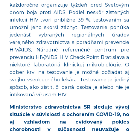
každoročne organizuje týždeň pred Svetovým
dňom boja proti AIDS. Podiel neskôr zistených
infekcií HIV tvorí približne 39 %, testovaním sa
umožní jeho skorší záchyt. Testovanie ponúka
jedenásť vybraných regionálnych úradov
verejného zdravotníctva s poradňami prevencie
HIV/AIDS, Národné referenčné centrum pre
prevenciu HIV/AIDS, HIV Check Point Bratislava a
niektoré laboratóriá klinickej mikrobiológie. O
odber krvi na testovanie je možné požiadať aj
svojho všeobecného lekára. Testovanie je jediný
spôsob, ako zistiť, či daná osoba je alebo nie je
infikovaná vírusom HIV.
Ministerstvo zdravotníctva SR sleduje vývoj
situácie v súvislosti s ochorením COVID-19, no
aj vzhľadom na evidovaný pokles
chorobnosti v súčasnosti neuvažuje o