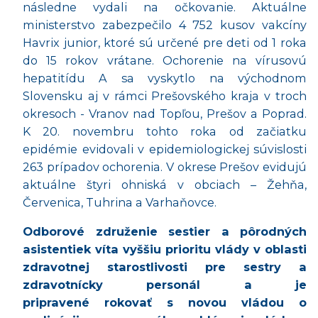
následne vydali na očkovanie. Aktuálne
ministerstvo zabezpečilo 4 752 kusov vakcíny
Havrix junior, ktor
é
sú určen
é
pre deti od 1 roka
do 15 rokov vrátane. Ochorenie na vírusovú
hepatitídu A sa vyskytlo na východnom
Slovensku aj v rámci Prešovského kraja v troch
okresoch - Vranov nad Topľou, Prešov a Poprad.
K 20. novembru tohto roka od začiatku
epidémie evidovali v epidemiologickej súvislosti
263 prípadov ochorenia. V okrese Prešov evidujú
aktuálne š
tyri ohnisk
á v obciach – Žehňa,
Červenica, Tuhrina a Varhaňovce.
Odborov
é
združenie sestier a pôrodných
asistentiek víta vyššiu prioritu vlády v oblasti
zdravotnej starostlivosti pre sestry a
zdravotnícky personál a je
pripraven
é
rokovať s novou vládou o