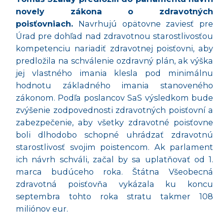
novely zákona o zdravotných
poisťovniach.
Navrhujú opätovne zaviesť pre
Úrad pre dohľad nad zdravotnou starostlivosťou
kompetenciu nariadiť zdravotnej poisťovni, aby
predložila na schválenie ozdravný plán, ak výška
jej vlastného imania klesla pod minimálnu
hodnotu základného imania stanoveného
zákonom. Podľa poslancov SaS výsledkom bude
zvýšenie zodpovednosti zdravotných poisťovní a
zabezpečenie, aby všetky zdravotn
é
pois
ťovne
boli dlhodobo schopn
é
uhrádzať zdravotnú
starostlivosť svojim poistencom. Ak parlament
ich návrh schváli, začal by sa uplatňovať od 1.
marca budúceho roka. Štá
tna V
šeobecná
zdravotná
pois
ťovňa vykázala ku koncu
septembra tohto roka stratu takmer 108
miliónov eur.