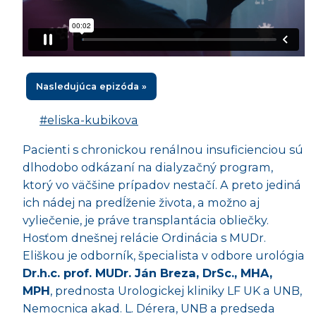
Nasledujúca epizóda »
#eliska-kubikova
Pacienti s chronickou renálnou insuficienciou sú
dlhodobo odkázaní na dialyzačný program,
ktorý vo väčšine prípadov nestačí. A preto jediná
ich nádej na predĺženie života, a možno aj
vyliečenie, je práve transplantácia obliečky.
Hosťom dnešnej relácie Ordinácia s MUDr.
Eliškou je odborník, špecialista v odbore urológia
Dr.h.c. prof. MUDr. Ján Breza, DrSc., MHA,
MPH
, prednosta Urologickej kliniky LF UK a UNB,
Nemocnica akad. L. Dérera, UNB a
predseda