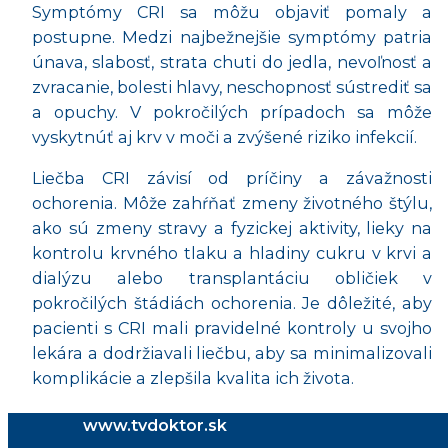
Symptómy CRI sa môžu objaviť pomaly a
postupne. Medzi najbežnejšie symptómy patria
únava, slabosť, strata chuti do jedla, nevoľnosť a
zvracanie, bolesti hlavy, neschopnosť sústrediť sa
a opuchy. V pokročilých prípadoch sa môže
vyskytnúť aj krv v moči a zvýšené riziko infekcií.
Liečba CRI závisí od príčiny a závažnosti
ochorenia. Môže zahŕňať zmeny životného štýlu,
ako sú zmeny stravy a fyzickej aktivity, lieky na
kontrolu krvného tlaku a hladiny cukru v krvi a
dialýzu alebo transplantáciu obličiek v
pokročilých štádiách ochorenia. Je dôležité, aby
pacienti s CRI mali pravidelné kontroly u svojho
lekára a dodržiavali liečbu, aby sa minimalizovali
komplikácie a zlepšila kvalita ich života.
www.tvdoktor.sk