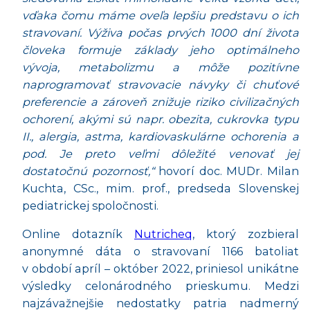
vďaka čomu máme oveľa lepšiu predstavu o ich
stravovaní. Výživa počas prvých 1000 dní života
človeka formuje základy jeho optimálneho
vývoja, metabolizmu a môže pozitívne
naprogramovať stravovacie návyky či chuťové
preferencie a zároveň znižuje riziko civilizačných
ochorení, akými sú napr. obezita, cukrovka typu
II., alergia, astma, kardiovaskulárne ochorenia a
pod. Je preto veľmi dôležité venovať jej
dostatočnú pozornosť,“
hovorí doc. MUDr. Milan
Kuchta, CSc., mim. prof., predseda Slovenskej
pediatrickej spoločnosti.
Online dotazník
Nutricheq
, ktorý zozbieral
anonymné dáta o stravovaní 1166 batoliat
v období apríl – október 2022, priniesol unikátne
výsledky celonárodného prieskumu. Medzi
najzávažnejšie nedostatky patria nadmerný