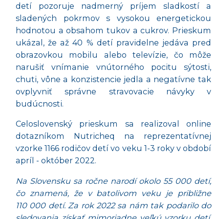
detí pozoruje nadmerný príjem sladkostí a
sladených pokrmov s vysokou energetickou
hodnotou a obsahom tukov a cukrov. Prieskum
ukázal, že až 40 % detí pravidelne jedáva pred
obrazovkou mobilu alebo televízie, čo môže
narušiť vnímanie vnútorného pocitu sýtosti,
chuti, vône a konzistencie jedla a negatívne tak
ovplyvniť správne stravovacie návyky v
budúcnosti.
Celoslovenský prieskum sa realizoval online
dotazníkom Nutricheq na reprezentatívnej
vzorke 1166 rodičov detí vo veku 1-3 roky v období
apríl - október 2022.
Na Slovensku sa ročne narodí okolo 55 000 detí,
čo znamená, že v batolivom veku je približne
110 000 detí. Za rok 2022 sa nám tak podarilo do
sledovania získať mimoriadne veľkú vzorku detí,