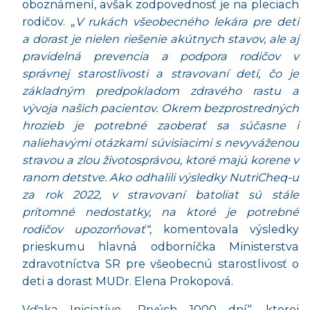
oboznámení, avšak zodpovednosť je na pleciach
rodičov. „
V rukách všeobecného lekára pre deti
a dorast je nielen riešenie akútnych stavov, ale aj
pravidelná prevencia a podpora rodičov v
správnej starostlivosti a stravovaní detí, čo je
základným predpokladom zdravého rastu a
vývoja našich pacientov. Okrem bezprostredných
hrozieb je potrebné zaoberať sa súčasne i
naliehavými otázkami súvisiacimi s nevyváženou
stravou a zlou životosprávou, ktoré majú korene v
ranom detstve. Ako odhalili výsledky NutriCheq-u
za rok 2022, v stravovaní batoliat sú stále
prítomné nedostatky, na ktoré je potrebné
rodičov upozorňovať“,
komentovala výsledky
prieskumu hlavná odborníčka Ministerstva
zdravotníctva SR pre všeobecnú starostlivosť o
deti a dorast MUDr. Elena Prokopová.
Vďaka Iniciatíve „Prvých 1000 dní“, ktorej