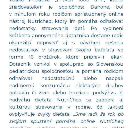
zriaďovateľom je spoločnosť Danone, bol
v minulom roku rodičom sprístupnený online
nástroj Nutricheq, ktorý im pomáha odhaľovať
nedostatky stravovania detí. Po vyplnení
krátkeho anonymného dotazníka dostane rodič
okamžitú odpoveď aj s návrhmi riešenia
nedostatkov v stravovaní svojho batoľaťa vo
forme 16 brožúrok, ktoré pripravili lekári.
Dotazník vznikol v spolupráci so Slovenskou
pediatrickou spoločnosťou a pomáha rodičom
odhaľovať nedostatočnú alebo naopak
nadmernú konzumáciu niektorých druhov
potravín či živín alebo hroziacu podvýživu či
nadváhu dieťaťa. NutriCheq sa zaoberá aj
kultúrou stravovania v rodine, čo taktiež
ovplyvňuje zvyky dieťaťa.
„Sme radi, že rok po
svojom spustení pomáha online NutriCheq