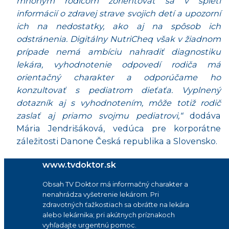
mnohým rodičom zorientovať sa v spleti
informácií o zdravej strave svojich detí a upozorní
ich na nedostatky, ako aj na spôsob ich
odstránenia. Digitálny NutriCheq však v žiadnom
prípade nemá ambíciu nahradiť diagnostiku
lekára, vyhodnotenie odpovedí rodiča má
orientačný charakter a odporúčame ho
konzultovať s pediatrom dieťaťa. Vyplnený
dotazník aj s vyhodnotením, môže totiž rodič
zaslať aj priamo svojmu pediatrovi,“
dodáva
Mária Jendrišáková, vedúca pre korporátne
záležitosti Danone Česká republika a Slovensko.
www.tvdoktor.sk
Obsah TV Doktor má informačný charakter a
nenahrádza vyšetrenie lekárom. Pri
zdravotných ťažkostiach sa obráťte na lekára
alebo lekárnika; pri akútnych príznakoch
vyhľadajte urgentnú pomoc.