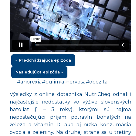
« Predchádzajúca epizóda
Nasledujúca epizóda »
#anorexia
#bulimia-nervosa
#obezita
Výsledky z online dotazníka NutriCheq odhalili
najčastejšie nedostatky vo výžive slovenských
batoliat (1 – 3 roky), ktorými sú najmä
nepostačujúci príjem potravín bohatých na
železo a vitamín D, ako aj nízka konzumácia
ovocia a zeleniny. Na druhej strane sa u tretiny