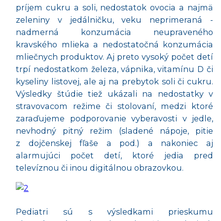
príjem cukru a soli, nedostatok ovocia a najmä
zeleniny v jedálničku, veku neprimeraná -
nadmerná konzumácia neupraveného
kravského mlieka a nedostatočná konzumácia
mliečnych produktov. Aj preto vysoký počet detí
trpí nedostatkom železa, vápnika, vitamínu D či
kyseliny listovej, ale aj na prebytok soli či cukru.
Výsledky štúdie tiež ukázali na nedostatky v
stravovacom režime či stolovaní, medzi ktoré
zaraďujeme podporovanie vyberavosti v jedle,
nevhodný pitný režim (sladené nápoje, pitie
z dojčenskej fľaše a pod.) a nakoniec aj
alarmujúci počet detí, ktoré jedia pred
televíznou či inou digitálnou obrazovkou.
Pediatri sú s výsledkami prieskumu