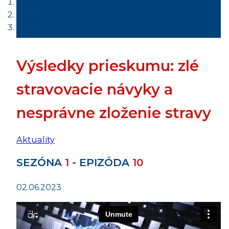
Relácie - TV archív
Aktuality
Výsledky prieskumu: zlé
stravovacie návyky a
nesprávne zloženie stravy
Aktuality
SEZÓNA
1
- EPIZÓDA
10
02.06.2023