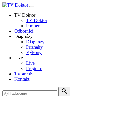
TV Doktor
TV Doktor
Partneri
Odborníci
Diagnózy
Diagnózy
Príznaky
Výkony
Live
Live
Program
TV archív
Kontakt
search