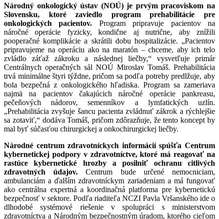
Národný onkologický ústav (NOÚ) je prvým pracoviskom na
Slovensku, ktoré zaviedlo program prehabilitácie pre
onkologických pacientov.
Program pripravuje pacientov na
náročné operácie fyzicky, kondične aj nutrične, aby znížili
pooperačné komplikácie a skrátili dobu hospitalizácie. „Pacientov
pripravujeme na operáciu ako na maratón – chceme, aby ich telo
zvládlo záťaž zákroku a následnej liečby,“ vysvetľuje primár
Centrálnych operačných sál NOÚ Miroslav Tomáš. Prehabilitácia
trvá minimálne štyri týždne, pričom sa podľa potreby predlžuje, aby
bola bezpečná z onkologického hľadiska. Program sa zameriava
najmä na pacientov čakajúcich náročné operácie pankreasu,
pečeňových nádorov, semenníkov a lymfatických uzlín.
„Prehabilitácia zvyšuje šancu pacienta zvládnuť zákrok a rýchlejšie
sa zotaviť,“ dodáva Tomáš, pričom zdôrazňuje, že tento koncept by
mal byť súčasťou chirurgickej a onkochirurgickej liečby.
Národné centrum zdravotníckych informácií spúšťa Centrum
kybernetickej podpory v zdravotníctve, ktoré má reagovať na
rastúce kybernetické hrozby a posilniť ochranu citlivých
zdravotných údajov.
Centrum bude určené nemocniciam,
ambulanciám a ďalším zdravotníckym zariadeniam a má fungovať
ako centrálna expertná a koordinačná platforma pre kybernetickú
bezpečnosť v sektore. Podľa riaditeľa NCZI Pavla Vršanského ide o
dlhodobé systémové riešenie v spolupráci s ministerstvom
zdravotníctva a Národným bezpečnostným úradom, ktorého cieľom