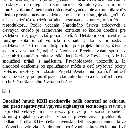
do školy ani po prepustení z nemocnice. Robotický avatar im preto
umožní z domu či nemocnice sledovať vyučovanie a komunikovať s
triedou prostredníctvom tabletu alebo telefónu. Funguje ako „oči, uši
a hlas“ dieťaťa v triede vďaka integrovanej kamere, mikrofónu a
reproduktoru. Podľa vedenia Národného ústavu srdcových a
cievnych chorôb je zachovanie kontaktu so školou dôležité pre
vzdelávanie aj psychickú pohodu detí. V Detskom kardiocentre už
funguje škola pri zdravotníckom zariadení, ktorá vlani poskytla
vzdelávanie 170 deťom. Inšpiráciou pre projekt bolo využívanie
avatarov v zahraničí, najmä v Nemecku. Prvého avatara spustili v
decembri minulého roka v základnej škole v Leviciach, kde ho
spolužiaci prijali s nadšením. Psychológovia upozorňujú, že
dlhodobé odlúčenie od spolužiakov môže u detí zvyšovať pocity
izolácie, neistoty a úzkosti. Projekt Avatar má pomôcť udržať
sociálne väzby, podporiť psychickú pohodu detí a uľahčiť ich návrat
do bežného školského života po liečbe.
Opozičné hnutie KDH predstavilo balík opatrení na ochranu
detí pred negatívnymi vplyvmi digitálnych technológií.
Navrhuje
napríklad vekový limit 16 rokov pre vstup na sociálne siete či
skríning digitálnej závislosti v rámci preventívnych prehliadok u
pediatra. Podľa KDH čelia slovenské deti bezprecedentnej kríze
duševného zdravia. Nadmerné používanie obrazoviek má byť