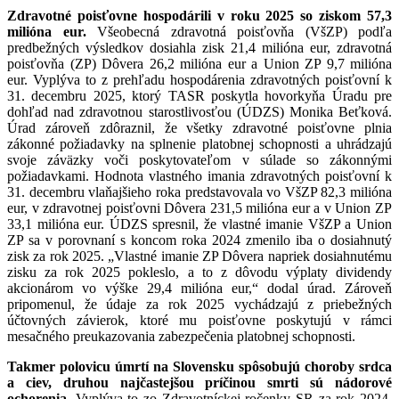
Zdravotné poisťovne hospodárili v roku 2025 so ziskom 57,3
milióna eur.
Všeobecná zdravotná poisťovňa (VšZP) podľa
predbežných výsledkov dosiahla zisk 21,4 milióna eur, zdravotná
poisťovňa (ZP) Dôvera 26,2 milióna eur a Union ZP 9,7 milióna
eur. Vyplýva to z prehľadu hospodárenia zdravotných poisťovní k
31. decembru 2025, ktorý TASR poskytla hovorkyňa Úradu pre
dohľad nad zdravotnou starostlivosťou (ÚDZS) Monika Beťková.
Úrad zároveň zdôraznil, že všetky zdravotné poisťovne plnia
zákonné požiadavky na splnenie platobnej schopnosti a uhrádzajú
svoje záväzky voči poskytovateľom v súlade so zákonnými
požiadavkami. Hodnota vlastného imania zdravotných poisťovní k
31. decembru vlaňajšieho roka predstavovala vo VšZP 82,3 milióna
eur, v zdravotnej poisťovni Dôvera 231,5 milióna eur a v Union ZP
33,1 milióna eur. ÚDZS spresnil, že vlastné imanie VšZP a Union
ZP sa v porovnaní s koncom roka 2024 zmenilo iba o dosiahnutý
zisk za rok 2025. „Vlastné imanie ZP Dôvera napriek dosiahnutému
zisku za rok 2025 pokleslo, a to z dôvodu výplaty dividendy
akcionárom vo výške 29,4 milióna eur,“ dodal úrad. Zároveň
pripomenul, že údaje za rok 2025 vychádzajú z priebežných
účtovných závierok, ktoré mu poisťovne poskytujú v rámci
mesačného preukazovania zabezpečenia platobnej schopnosti.
Takmer polovicu úmrtí na Slovensku spôsobujú choroby srdca
a ciev, druhou najčastejšou príčinou smrti sú nádorové
ochorenia.
Vyplýva to zo Zdravotníckej ročenky SR za rok 2024,