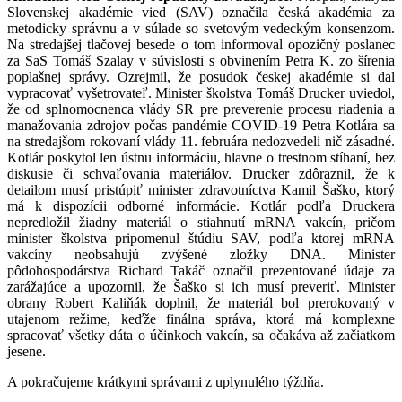
Slovenskej akadémie vied (SAV) označila česká akadémia za
metodicky správnu a v súlade so svetovým vedeckým konsenzom.
Na stredajšej tlačovej besede o tom informoval opozičný poslanec
za SaS Tomáš Szalay v súvislosti s obvinením Petra K. zo šírenia
poplašnej správy. Ozrejmil, že posudok českej akadémie si dal
vypracovať vyšetrovateľ. Minister školstva Tomáš Drucker uviedol,
že od splnomocnenca vlády SR pre preverenie procesu riadenia a
manažovania zdrojov počas pandémie COVID-19 Petra Kotlára sa
na stredajšom rokovaní vlády 11. februára nedozvedeli nič zásadné.
Kotlár poskytol len ústnu informáciu, hlavne o trestnom stíhaní, bez
diskusie či schvaľovania materiálov. Drucker zdôraznil, že k
detailom musí pristúpiť minister zdravotníctva Kamil Šaško, ktorý
má k dispozícii odborné informácie. Kotlár podľa Druckera
nepredložil žiadny materiál o stiahnutí mRNA vakcín, pričom
minister školstva pripomenul štúdiu SAV, podľa ktorej mRNA
vakcíny neobsahujú zvýšené zložky DNA. Minister
pôdohospodárstva Richard Takáč označil prezentované údaje za
zarážajúce a upozornil, že Šaško si ich musí preveriť. Minister
obrany Robert Kaliňák doplnil, že materiál bol prerokovaný v
utajenom režime, keďže finálna správa, ktorá má komplexne
spracovať všetky dáta o účinkoch vakcín, sa očakáva až začiatkom
jesene.
A pokračujeme krátkymi správami z uplynulého týždňa.