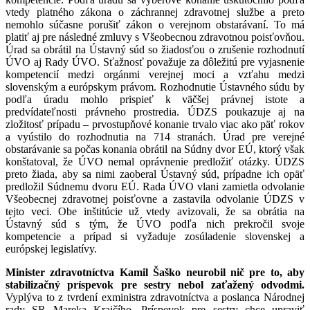
vtedy platného zákona o záchrannej zdravotnej službe a preto
nemohlo súčasne porušiť zákon o verejnom obstarávaní. To má
platiť aj pre následné zmluvy s Všeobecnou zdravotnou poisťovňou.
Úrad sa obrátil na Ústavný súd so žiadosťou o zrušenie rozhodnutí
ÚVO aj Rady ÚVO. Sťažnosť považuje za dôležitú pre vyjasnenie
kompetencií medzi orgánmi verejnej moci a vzťahu medzi
slovenským a európskym právom. Rozhodnutie Ústavného súdu by
podľa úradu mohlo prispieť k väčšej právnej istote a
predvídateľnosti právneho prostredia. ÚDZS poukazuje aj na
zložitosť prípadu – prvostupňové konanie trvalo viac ako päť rokov
a vyústilo do rozhodnutia na 714 stranách. Úrad pre verejné
obstarávanie sa počas konania obrátil na Súdny dvor EÚ, ktorý však
konštatoval, že ÚVO nemal oprávnenie predložiť otázky. ÚDZS
preto žiada, aby sa nimi zaoberal Ústavný súd, prípadne ich opäť
predložil Súdnemu dvoru EÚ. Rada ÚVO vlani zamietla odvolanie
Všeobecnej zdravotnej poisťovne a zastavila odvolanie ÚDZS v
tejto veci. Obe inštitúcie už vtedy avizovali, že sa obrátia na
Ústavný súd s tým, že ÚVO podľa nich prekročil svoje
kompetencie a prípad si vyžaduje zosúladenie slovenskej a
európskej legislatívy.
Minister zdravotníctva Kamil Šaško neurobil nič pre to, aby
stabilizačný príspevok pre sestry nebol zaťažený odvodmi.
Vyplýva to z tvrdení exministra zdravotníctva a poslanca Národnej
rady SR Mareka Krajčího. Príspevok pre sestry chce upraviť