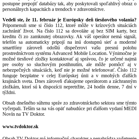
postupne prepojiť databázy tak, aby poskytovali spoľahlivý obraz o
personálnych kapacitách a trendoch v zdravotníctve.
Vedeli ste, že 11. február je Európsky deň tiesňového volania?
Pripomenuli sme si číslo 112, ktoré môže v krízových situáciách
zachrániť život. Na číslo 112 sa dovoláte aj bez SIM karty, bez
kreditu či zo zamknutej obrazovky. Ak váš operátor nemá signál,
telefón sa automaticky pripojí na inú dostupnú sieť a moderné
smartfóny zároveň odošlú dispečerovi vašu presnú polohu
prostredníctvom systému Advanced Mobile Location. Výnimočne je
možné tiesňové zložky kontaktovať aj správou, čo je určené najmä
pre osoby so sluchovým postihnutím, ale môže pomôcť aj v
nebezpečných situáciách, keď nie je možné telefonovať. Číslo 112
funguje bezplatne v celej Európskej únii a v mnohých ďalších
krajinách sveta. Dnes zároveň ďakujeme operátorom a záchranným
zložkám, ktorí sú k dispozícii nepretržite, 24 hodín denne, 7 dní v
týždni.
Obsah dnešného súhrnu správ zo zdravotníckeho sektora sme týmto
vyčerpali. Teším sa na vás opäť nabudúce pri ďalšom vydaní MEDI
Novín na TV Doktor.
www.tvdoktor.sk
Obsah TV Doktor má informačný charakter a nenahrádza vyšetrenie