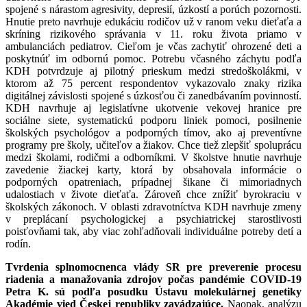
spojené s nárastom agresivity, depresií, úzkostí a porúch pozornosti.
Hnutie preto navrhuje edukáciu rodičov už v ranom veku dieťaťa a
skríning rizikového správania v 11. roku života priamo v
ambulanciách pediatrov. Cieľom je včas zachytiť ohrozené deti a
poskytnúť im odbornú pomoc. Potrebu včasného záchytu podľa
KDH potvrdzuje aj pilotný prieskum medzi stredoškolákmi, v
ktorom až 75 percent respondentov vykazovalo znaky rizika
digitálnej závislosti spojené s úzkosťou či zanedbávaním povinností.
KDH navrhuje aj legislatívne ukotvenie vekovej hranice pre
sociálne siete, systematickú podporu liniek pomoci, posilnenie
školských psychológov a podporných tímov, ako aj preventívne
programy pre školy, učiteľov a žiakov. Chce tiež zlepšiť spoluprácu
medzi školami, rodičmi a odborníkmi. V školstve hnutie navrhuje
zavedenie žiackej karty, ktorá by obsahovala informácie o
podporných opatreniach, prípadnej šikane či mimoriadnych
udalostiach v živote dieťaťa. Zároveň chce znížiť byrokraciu v
školských zákonoch. V oblasti zdravotníctva KDH navrhuje zmeny
v preplácaní psychologickej a psychiatrickej starostlivosti
poisťovňami tak, aby viac zohľadňovali individuálne potreby detí a
rodín.
Tvrdenia splnomocnenca vlády SR pre preverenie procesu
riadenia a manažovania zdrojov počas pandémie COVID-19
Petra K. sú podľa posudku Ústavu molekulárnej genetiky
Akadémie vied Českej republiky zavádzajúce.
Naopak, analýzu