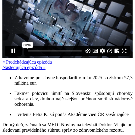
« Predchádzajúca epizóda
Nasledujúca epizóda »
Zdravotné poisťovne hospodárili v roku 2025 so ziskom 57,3
milióna eur.
Takmer polovicu úmrtí na Slovensku spôsobujú choroby
srdca a ciev, druhou najčastejšou príčinou smrti sú nádorové
ochorenia.
Tvrdenia Petra K. sú podľa Akadémie vied ČR zavádzajúce
Dobrý deň, začínajú sa MEDI Noviny na televízii Doktor. Vitajte pri
sledovaní pravidelného súhrnu správ zo zdravotníckeho rezortu.