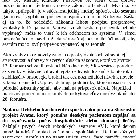
pozmeňujúcim návrhom k novele zákona o bankách. Myslí si, že
takýto „prílepok“ je v súčasnosti jediný možný spôsob, ako sestrám
garantovať vyplatenie príspevku aspoň za február. Kritizoval Šaška
aj za to, že nedodržal zákonnú lehotu podpisu programovej
vyhlášky k 15. januáru. Varoval, že ak sestrám príspevok nebude
vyplatený, môže to viesť k ich odchodom zo systému. V rámci
pozmeňujúceho návrhu žiada zároveň aj posunutie účinnosti, aby
sestrám mohol byť príspevok vyplatený aj za február.
Ako vyplýva to z novely zákona o poskytovateľoch zdravotnej
starostlivosti a úpravy viacerých ďalších zákonov, ktoré vo štvrtok
12. februára schválili poslanci Národnej rady SR - sestry a pôrodné
asistentky v ústavnej zdravotnej starostlivosti dostanú v tomto roku
stabilizačný príspevok. Urobili tak cez pozmeňujúci návrh k novele
zákona o bankách. Úprava definuje podmienky, ktoré musia sestry a
pôrodné asistentky splniť, aby mali na príspevok nárok. Napríklad
pracovný pomer im u dotknutých poskytovateľov musí vzniknúť do
28. februára.
Nadácia Detského kardiocentra spustila ako prvá na Slovensku
projekt Avatar, ktorý pomáha detským pacientom zapájať sa
do vyučovania počas hospitalizácie alebo domácej liečby.
Zakúpila prvých dvoch robotických avatarov AV1, ktoré deťom
umožnia udržať kontakt so školou a spolužiakmi. Deti po vážnych
zákrokoch, napríklad po transplantácii srdca, často nemôžu chodiť