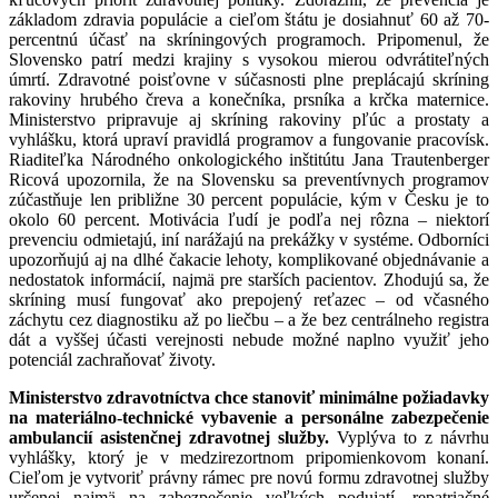
základom zdravia populácie a cieľom štátu je dosiahnuť 60 až 70-
percentnú účasť na skríningových programoch. Pripomenul, že
Slovensko patrí medzi krajiny s vysokou mierou odvrátiteľných
úmrtí. Zdravotné poisťovne v súčasnosti plne preplácajú skríning
rakoviny hrubého čreva a konečníka, prsníka a krčka maternice.
Ministerstvo pripravuje aj skríning rakoviny pľúc a prostaty a
vyhlášku, ktorá upraví pravidlá programov a fungovanie pracovísk.
Riaditeľka Národného onkologického inštitútu Jana Trautenberger
Ricová upozornila, že na Slovensku sa preventívnych programov
zúčastňuje len približne 30 percent populácie, kým v Česku je to
okolo 60 percent. Motivácia ľudí je podľa nej rôzna – niektorí
prevenciu odmietajú, iní narážajú na prekážky v systéme. Odborníci
upozorňujú aj na dlhé čakacie lehoty, komplikované objednávanie a
nedostatok informácií, najmä pre starších pacientov. Zhodujú sa, že
skríning musí fungovať ako prepojený reťazec – od včasného
záchytu cez diagnostiku až po liečbu – a že bez centrálneho registra
dát a vyššej účasti verejnosti nebude možné naplno využiť jeho
potenciál zachraňovať životy.
Ministerstvo zdravotníctva chce stanoviť minimálne požiadavky
na materiálno-technické vybavenie a personálne zabezpečenie
ambulancií asistenčnej zdravotnej služby.
Vyplýva to z návrhu
vyhlášky, ktorý je v medzirezortnom pripomienkovom konaní.
Cieľom je vytvoriť právny rámec pre novú formu zdravotnej služby
určenej najmä na zabezpečenie veľkých podujatí, repatriačné