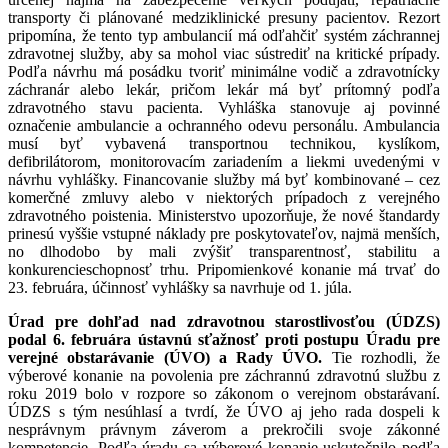
transporty či plánované medziklinické presuny pacientov. Rezort
pripomína, že tento typ ambulancií má odľahčiť systém záchrannej
zdravotnej služby, aby sa mohol viac sústrediť na kritické prípady.
Podľa návrhu má posádku tvoriť minimálne vodič a zdravotnícky
záchranár alebo lekár, pričom lekár má byť prítomný podľa
zdravotného stavu pacienta. Vyhláška stanovuje aj povinné
označenie ambulancie a ochranného odevu personálu. Ambulancia
musí byť vybavená transportnou technikou, kyslíkom,
defibrilátorom, monitorovacím zariadením a liekmi uvedenými v
návrhu vyhlášky. Financovanie služby má byť kombinované – cez
komerčné zmluvy alebo v niektorých prípadoch z verejného
zdravotného poistenia. Ministerstvo upozorňuje, že nové štandardy
prinesú vyššie vstupné náklady pre poskytovateľov, najmä menších,
no dlhodobo by mali zvýšiť transparentnosť, stabilitu a
konkurencieschopnosť trhu. Pripomienkové konanie má trvať do
23. februára, účinnosť vyhlášky sa navrhuje od 1. júla.
Úrad pre dohľad nad zdravotnou starostlivosťou (ÚDZS)
podal 6. februára ústavnú sťažnosť proti postupu Úradu pre
verejné obstarávanie (ÚVO) a Rady ÚVO.
Tie rozhodli, že
výberové konanie na povolenia pre záchrannú zdravotnú službu z
roku 2019 bolo v rozpore so zákonom o verejnom obstarávaní.
ÚDZS s tým nesúhlasí a tvrdí, že ÚVO aj jeho rada dospeli k
nesprávnym právnym záverom a prekročili svoje zákonné
kompetencie. Podľa úradu sa výberové konanie uskutočnilo podľa