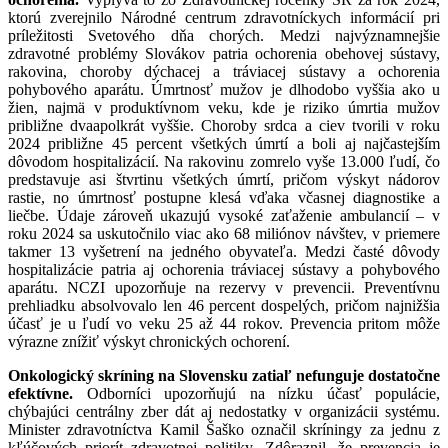
ktorú zverejnilo Národné centrum zdravotníckych informácií pri
príležitosti Svetového dňa chorých. Medzi najvýznamnejšie
zdravotné problémy Slovákov patria ochorenia obehovej sústavy,
rakovina, choroby dýchacej a tráviacej sústavy a ochorenia
pohybového aparátu. Úmrtnosť mužov je dlhodobo vyššia ako u
žien, najmä v produktívnom veku, kde je riziko úmrtia mužov
približne dvaapolkrát vyššie. Choroby srdca a ciev tvorili v roku
2024 približne 45 percent všetkých úmrtí a boli aj najčastejším
dôvodom hospitalizácií. Na rakovinu zomrelo vyše 13.000 ľudí, čo
predstavuje asi štvrtinu všetkých úmrtí, pričom výskyt nádorov
rastie, no úmrtnosť postupne klesá vďaka včasnej diagnostike a
liečbe. Údaje zároveň ukazujú vysoké zaťaženie ambulancií – v
roku 2024 sa uskutočnilo viac ako 68 miliónov návštev, v priemere
takmer 13 vyšetrení na jedného obyvateľa. Medzi časté dôvody
hospitalizácie patria aj ochorenia tráviacej sústavy a pohybového
aparátu. NCZI upozorňuje na rezervy v prevencii. Preventívnu
prehliadku absolvovalo len 46 percent dospelých, pričom najnižšia
účasť je u ľudí vo veku 25 až 44 rokov. Prevencia pritom môže
výrazne znížiť výskyt chronických ochorení.
Onkologický skríning na Slovensku zatiaľ nefunguje dostatočne
efektívne.
Odborníci upozorňujú na nízku účasť populácie,
chýbajúci centrálny zber dát aj nedostatky v organizácii systému.
Minister zdravotníctva Kamil Šaško označil skríningy za jednu z
kľúčových priorít zdravotnej politiky. Zdôraznil, že prevencia je