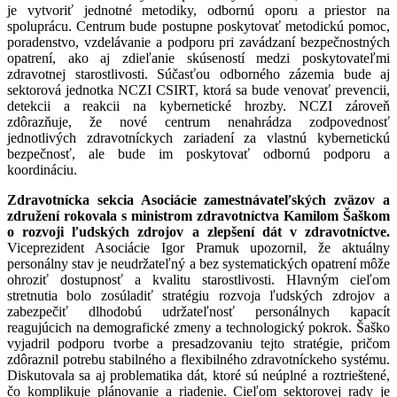
je vytvoriť jednotné metodiky, odbornú oporu a priestor na
spoluprácu. Centrum bude postupne poskytovať metodickú pomoc,
poradenstvo, vzdelávanie a podporu pri zavádzaní bezpečnostných
opatrení, ako aj zdieľanie skúseností medzi poskytovateľmi
zdravotnej starostlivosti. Súčasťou odborného zázemia bude aj
sektorová jednotka NCZI CSIRT, ktorá sa bude venovať prevencii,
detekcii a reakcii na kybernetické hrozby. NCZI zároveň
zdôrazňuje, že nové centrum nenahrádza zodpovednosť
jednotlivých zdravotníckych zariadení za vlastnú kybernetickú
bezpečnosť, ale bude im poskytovať odbornú podporu a
koordináciu.
Zdravotnícka sekcia Asociácie zamestnávateľských zväzov a
združení rokovala s ministrom zdravotníctva Kamilom Šaškom
o rozvoji ľudských zdrojov a zlepšení dát v zdravotníctve.
Viceprezident Asociácie Igor Pramuk upozornil, že aktuálny
personálny stav je neudržateľný a bez systematických opatrení môže
ohroziť dostupnosť a kvalitu starostlivosti. Hlavným cieľom
stretnutia bolo zosúladiť stratégiu rozvoja ľudských zdrojov a
zabezpečiť dlhodobú udržateľnosť personálnych kapacít
reagujúcich na demografické zmeny a technologický pokrok. Šaško
vyjadril podporu tvorbe a presadzovaniu tejto stratégie, pričom
zdôraznil potrebu stabilného a flexibilného zdravotníckeho systému.
Diskutovala sa aj problematika dát, ktoré sú neúplné a roztrieštené,
čo komplikuje plánovanie a riadenie. Cieľom sektorovej rady je