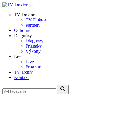
TV Doktor
TV Doktor
Partneri
Odborníci
Diagnózy
Diagnózy
Príznaky
Výkony
Live
Live
Program
TV archív
Kontakt
search