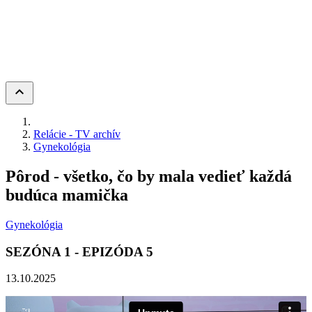
keyboard_arrow_up
Relácie - TV archív
Gynekológia
Pôrod - všetko, čo by mala vedieť každá
budúca mamička
Gynekológia
SEZÓNA
1
- EPIZÓDA
5
13.10.2025