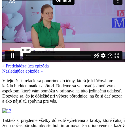
« Predchádzajúca epizóda
Nasledujúca epizóda »
V tejto časti relácie sa ponoríme do témy, ktorá je kľúčová pre
každú budúcu matku
- pôrod. Budeme sa venovať jednotlivým
aspektom, ktoré vám pomôžu v príprave na túto jedinečnú udalosť.
Dozviete sa, čo je dôležité pri výbere pôrodnice, na čo si dať pozor
a ako nájsť tú správnu pre vás.
Taktiež si prejdeme všetky dôležité vyšetrenia a kroky, ktoré čakajú
ženu počas pôrodu, aby ste boli informované a pripravené na každý