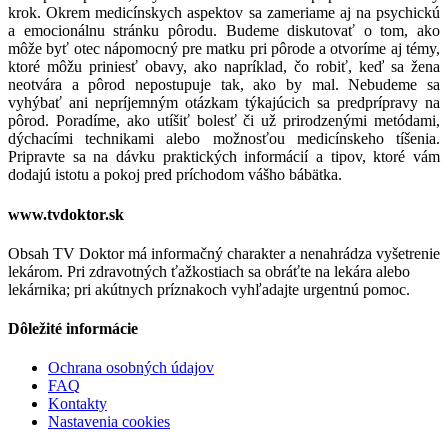
krok. Okrem medicínskych aspektov sa zameriame aj na psychickú
a emocionálnu stránku pôrodu. Budeme diskutovať o tom, ako
môže byť otec nápomocný pre matku pri pôrode a otvoríme aj témy,
ktoré môžu priniesť obavy, ako napríklad, čo robiť, keď sa žena
neotvára a pôrod nepostupuje tak, ako by mal. Nebudeme sa
vyhýbať ani nepríjemným otázkam týkajúcich sa predprípravy na
pôrod. Poradíme, ako utíšiť bolesť či už prirodzenými metódami,
dýchacími technikami alebo možnosťou medicínskeho tíšenia.
Pripravte sa na dávku praktických informácií a tipov, ktoré vám
dodajú istotu a pokoj pred príchodom vášho bábätka.
www.tvdoktor.sk
Obsah TV Doktor má informačný charakter a nenahrádza vyšetrenie
lekárom. Pri zdravotných ťažkostiach sa obráťte na lekára alebo
lekárnika; pri akútnych príznakoch vyhľadajte urgentnú pomoc.
Dôležité informácie
Ochrana osobných údajov
FAQ
Kontakty
Nastavenia cookies