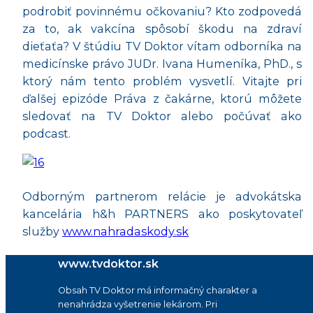
podrobiť povinnému očkovaniu? Kto zodpovedá
za to, ak vakcína spôsobí škodu na zdraví
dieťaťa? V štúdiu TV Doktor vítam odborníka na
medicínske právo JUDr. Ivana Humeníka, PhD., s
ktorý nám tento problém vysvetlí. Vitajte pri
ďalšej epizóde Práva z čakárne, ktorú môžete
sledovať na TV Doktor alebo počúvať ako
podcast.
Odborným partnerom relácie je advokátska
kancelária h&h PARTNERS ako poskytovateľ
služby
⁠www.nahradaskody.sk
www.tvdoktor.sk
Obsah TV Doktor má informačný charakter a
nenahrádza vyšetrenie lekárom. Pri