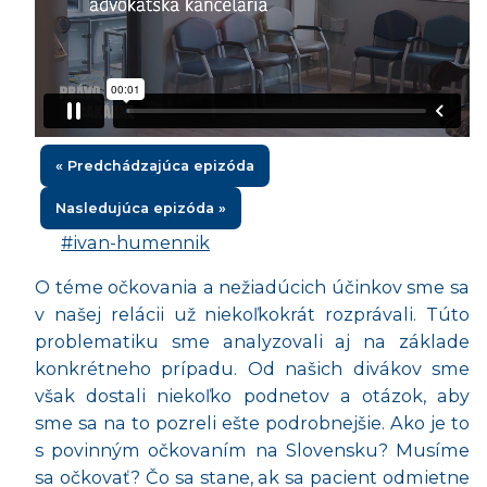
« Predchádzajúca epizóda
Nasledujúca epizóda »
#ivan-humennik
O téme očkovania a nežiadúcich účinkov sme sa
v našej relácii už niekoľkokrát rozprávali. Túto
problematiku sme analyzovali aj na základe
konkrétneho prípadu. Od našich divákov sme
však dostali niekoľko podnetov a otázok, aby
sme sa na to pozreli ešte podrobnejšie. Ako je to
s povinným očkovaním na Slovensku? Musíme
sa očkovať? Čo sa stane, ak sa pacient odmietne