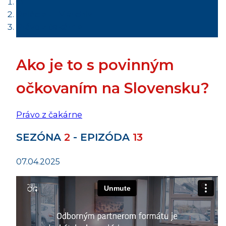
Relácie - TV archív
Právo z čakárne
Ako je to s povinným
očkovaním na Slovensku?
Právo z čakárne
SEZÓNA
2
- EPIZÓDA
13
07.04.2025