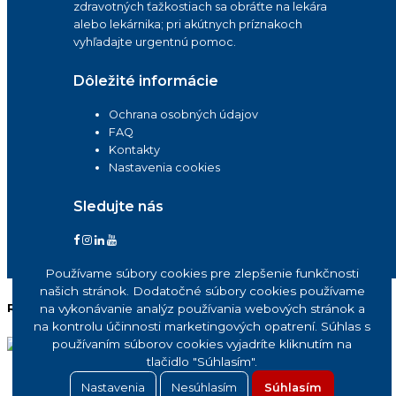
zdravotných ťažkostiach sa obráťte na lekára
alebo lekárnika; pri akútnych príznakoch
vyhľadajte urgentnú pomoc.
Dôležité informácie
Ochrana osobných údajov
FAQ
Kontakty
Nastavenia cookies
Sledujte nás
Copyright © 2026 tvdoktor.sk
Používame súbory cookies pre zlepšenie funkčnosti
našich stránok. Dodatočné súbory cookies používame
Reklama
na vykonávanie analýz používania webových stránok a
na kontrolu účinnosti marketingových opatrení. Súhlas s
používaním súborov cookies vyjadríte kliknutím na
tlačidlo "Súhlasím".
Nastavenia
Nesúhlasím
Súhlasím