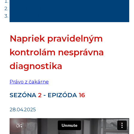
Relácie - TV archív
Právo z čakárne
Napriek pravidelným
kontrolám nesprávna
diagnostika
Právo z čakárne
SEZÓNA
2
- EPIZÓDA
16
28.04.2025