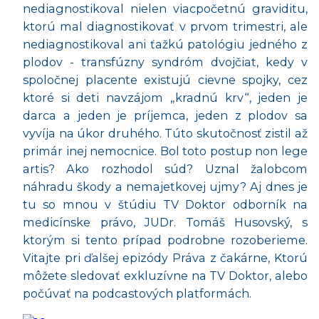
nediagnostikoval nielen viacpočetnú graviditu,
ktorú mal diagnostikovať v prvom trimestri, ale
nediagnostikoval ani ťažkú patológiu jedného z
plodov - transfúzny syndróm dvojčiat, kedy v
spoločnej placente existujú cievne spojky, cez
ktoré si deti navzájom „kradnú krv“, jeden je
darca a jeden je príjemca, jeden z plodov sa
vyvíja na úkor druhého. Túto skutočnosť zistil až
primár inej nemocnice. Bol toto postup non lege
artis? Ako rozhodol súd? Uznal žalobcom
náhradu škody a nemajetkovej ujmy? Aj dnes je
tu so mnou v štúdiu TV Doktor odborník na
medicínske právo, JUDr. Tomáš Husovský, s
ktorým si tento prípad podrobne rozoberieme.
Vitajte pri ďalšej epizódy Práva z čakárne, Ktorú
môžete sledovať exkluzívne na TV Doktor, alebo
počúvať na podcastových platformách.