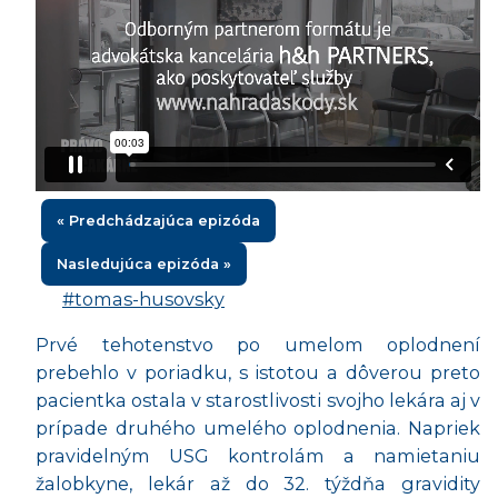
« Predchádzajúca epizóda
Nasledujúca epizóda »
#tomas-husovsky
Prvé tehotenstvo po umelom oplodnení
prebehlo v poriadku, s istotou a dôverou preto
pacientka ostala v starostlivosti svojho lekára aj v
prípade druhého umelého oplodnenia. Napriek
pravidelným USG kontrolám
a namietaniu
žalobkyne, lekár až do 32. týždňa gravidity