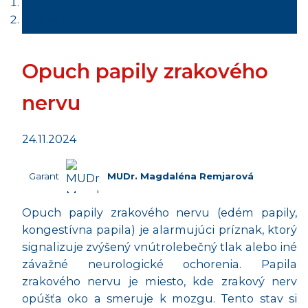
Príznaky
Opuch papily zrakového
nervu
24.11.2024
Garant
MUDr. Magdaléna Remjarová
Opuch papily zrakového nervu (edém papily,
kongestívna papila) je alarmujúci príznak, ktorý
signalizuje zvýšený vnútrolebečný tlak alebo iné
závažné neurologické ochorenia. Papila
zrakového nervu je miesto, kde zrakový nerv
opúšťa oko a smeruje k mozgu. Tento stav si