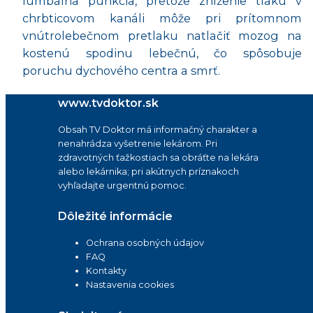
lumbálna punkcia, pretože zníženie tlaku v
chrbticovom kanáli môže pri prítomnom
vnútrolebečnom pretlaku natlačiť mozog na
kostenú spodinu lebečnú, čo spôsobuje
poruchu dychového centra a smrť.
www.tvdoktor.sk
Obsah TV Doktor má informačný charakter a
nenahrádza vyšetrenie lekárom. Pri
zdravotných ťažkostiach sa obráťte na lekára
alebo lekárnika; pri akútnych príznakoch
vyhľadajte urgentnú pomoc.
Dôležité informácie
Ochrana osobných údajov
FAQ
Kontakty
Nastavenia cookies