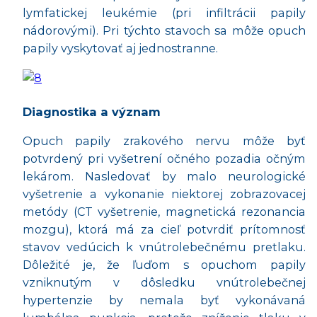
lymfatickej leukémie (pri infiltrácii papily
nádorovými). Pri týchto stavoch sa môže opuch
papily vyskytovať aj jednostranne.
Diagnostika a význam
Opuch papily zrakového nervu môže byť
potvrdený pri vyšetrení očného pozadia očným
lekárom. Nasledovať by malo neurologické
vyšetrenie a vykonanie niektorej zobrazovacej
metódy (CT vyšetrenie, magnetická rezonancia
mozgu), ktorá má za cieľ potvrdiť prítomnosť
stavov vedúcich k vnútrolebečnému pretlaku.
Dôležité je, že ľuďom s opuchom papily
vzniknutým v dôsledku vnútrolebečnej
hypertenzie by nemala byť vykonávaná