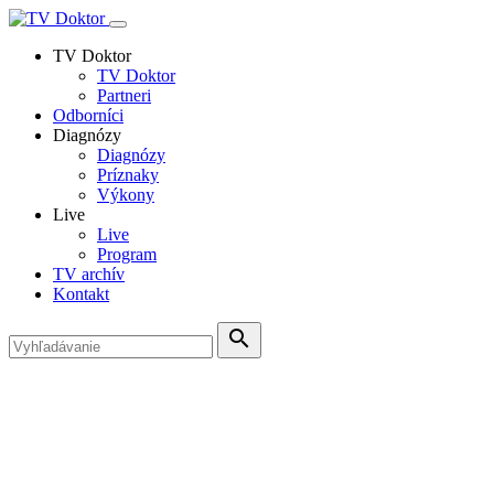
TV Doktor
TV Doktor
Partneri
Odborníci
Diagnózy
Diagnózy
Príznaky
Výkony
Live
Live
Program
TV archív
Kontakt
search