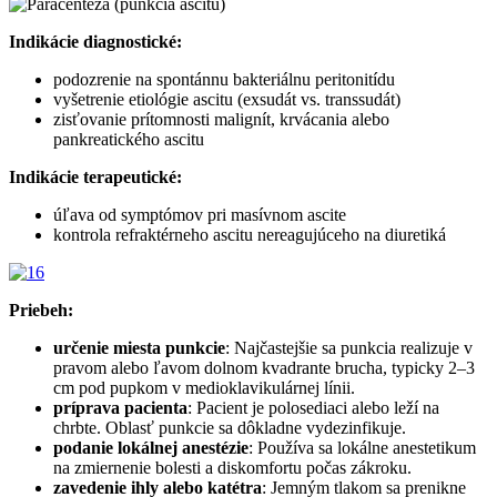
Indikácie diagnostické:
podozrenie na spontánnu bakteriálnu peritonitídu
vyšetrenie etiológie ascitu (exsudát vs. transsudát)
zisťovanie prítomnosti malignít, krvácania alebo
pankreatického ascitu
Indikácie terapeutické:
úľava od symptómov pri masívnom ascite
kontrola refraktérneho ascitu nereagujúceho na diuretiká
Priebeh:
určenie miesta punkcie
: Najčastejšie sa punkcia realizuje v
pravom alebo ľavom dolnom kvadrante brucha, typicky 2–3
cm pod pupkom v medioklavikulárnej línii.
príprava pacienta
: Pacient je polosediaci alebo leží na
chrbte. Oblasť punkcie sa dôkladne vydezinfikuje.
podanie lokálnej anestézie
: Používa sa lokálne anestetikum
na zmiernenie bolesti a diskomfortu počas zákroku.
zavedenie ihly alebo katétra
: Jemným tlakom sa prenikne