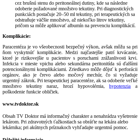
cez brušnú stenu do peritoneálnej dutiny, kde sa následne
odoberie požadované množstvo tekutiny. Pri diagnostických
punkciách postačuje 20–50 ml tekutiny, pri terapeutických sa
odstraňuje väčšie množstvo, až niekoľko litrov tekutiny,
pričom sa môže aplikovať albumín na prevenciu komplikácií.
Komplikácie:
Paracentéza je vo všeobecnosti bezpečný výkon, avšak môžu sa pri
ňom vyskytnúť komplikácie. Medzi najčastejšie patrí krvácanie,
ktoré je rizikovejšie u pacientov s poruchami zrážanlivosti krvi.
Infekcia v mieste vpichu alebo sekundárna peritonitída sú ďalšími
potencionálnymi komplikáciami. Zriedkavo môže dôjsť k perforácii
orgánov, ako je črevo alebo močový mechúr, čo si vyžaduje
urgentný zákrok. Pri terapeutickej paracentéze, ak sa odoberie veľké
množstvo tekutiny naraz, hrozí hypovolémia,
hypotenzia
a
poškodenie funkcie obličiek.
www.tvdoktor.sk
Obsah TV Doktor má informačný charakter a nenahrádza vyšetrenie
lekárom. Pri zdravotných ťažkostiach sa obráťte na lekára alebo
lekárnika; pri akútnych príznakoch vyhľadajte urgentnú pomoc.
Dôležité informácie