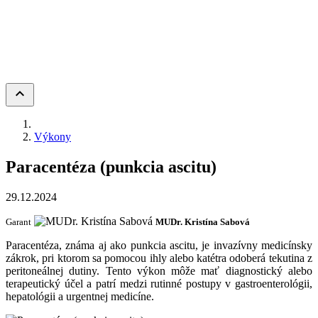
keyboard_arrow_up
Výkony
Paracentéza (punkcia ascitu)
29.12.2024
Garant
MUDr. Kristína Sabová
Paracentéza, známa aj ako punkcia ascitu, je invazívny medicínsky
zákrok, pri ktorom sa pomocou ihly alebo katétra odoberá tekutina z
peritoneálnej dutiny. Tento výkon môže mať diagnostický alebo
terapeutický účel a patrí medzi rutinné postupy v gastroenterológii,
hepatológii a urgentnej medicíne.