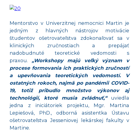
Mentorstvo v Univerzitnej nemocnici Martin je
jedným z hlavných nástrojov motivácie
študentov ošetrovateľstva zdokonaľovať sa v
klinických zručnostiach a prepájať
nadobudnuté teoretické vedomosti s
praxou.
„Workshopy majú veľký význam v
procese formovania ich praktických zručností
a upevňovania teoretických vedomostí. V
ostatných rokoch, najmä po pandémii COVID-
19, totiž pribudlo množstvo výkonov aj
technológií, ktoré musia zvládnuť,“
uviedla
jedna z iniciátoriek projektu, Mgr. Martina
Lepiešová, PhD., odborná asistentka Ústavu
ošetrovateľstva Jesseniovej lekárskej fakulty v
Martine.