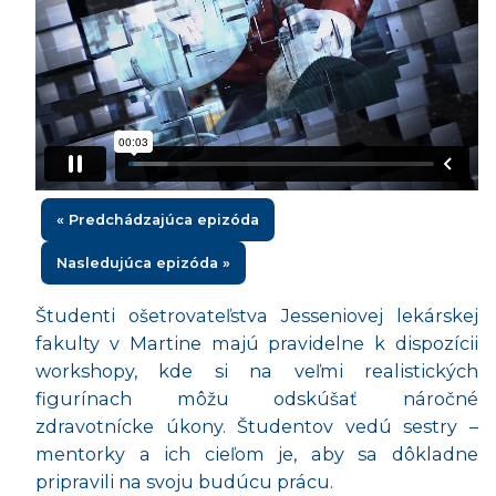
« Predchádzajúca epizóda
Nasledujúca epizóda »
Študenti ošetrovateľstva Jesseniovej lekárskej
fakulty v Martine majú pravidelne k dispozícii
workshopy, kde si na veľmi realistických
figurínach môžu odskúšať náročné
zdravotnícke úkony. Študentov vedú sestry –
mentorky a ich cieľom je, aby sa dôkladne
pripravili na svoju budúcu prácu.