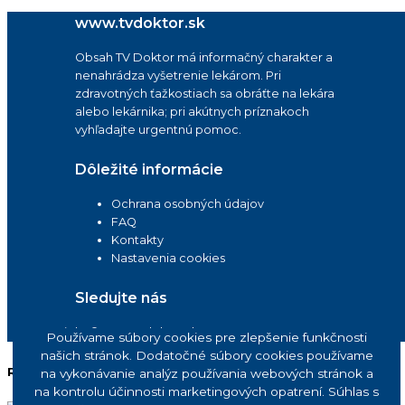
www.tvdoktor.sk
Obsah TV Doktor má informačný charakter a
nenahrádza vyšetrenie lekárom. Pri
zdravotných ťažkostiach sa obráťte na lekára
alebo lekárnika; pri akútnych príznakoch
vyhľadajte urgentnú pomoc.
Dôležité informácie
Ochrana osobných údajov
FAQ
Kontakty
Nastavenia cookies
Sledujte nás
Copyright © 2026 tvdoktor.sk
Používame súbory cookies pre zlepšenie funkčnosti
našich stránok. Dodatočné súbory cookies používame
Reklama
na vykonávanie analýz používania webových stránok a
na kontrolu účinnosti marketingových opatrení. Súhlas s