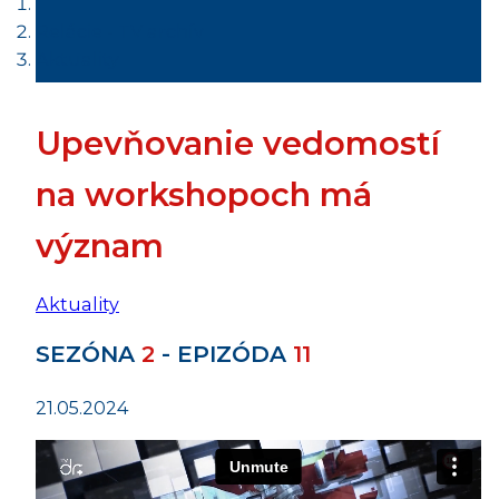
Relácie - TV archív
Aktuality
Upevňovanie vedomostí
na workshopoch má
význam
Aktuality
SEZÓNA
2
- EPIZÓDA
11
21.05.2024