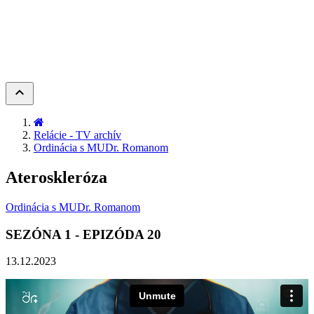
keyboard_arrow_up
Relácie - TV archív
Ordinácia s MUDr. Romanom
Ateroskleróza
Ordinácia s MUDr. Romanom
SEZÓNA
1
- EPIZÓDA
20
13.12.2023