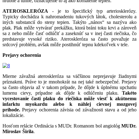
hrubne a tuhne, označujeme to aj ako kôrnatenie tepien.
ATEROSKLERÓZA
- je to špecifický typ arteriosklerózy.
Typicky dochádza k nahromadeniu tukových látok, cholesterolu a
iných substancií do steny tepien. Takýto „nános“ sa nazýva ako
plak. Plak môže vytvárať prekážku, ktorá bráni toku krvi a zároveň
sa z neho môže časť odlúčiť a zaseknúť sa v inej časti riečiska, čo
predstavuje vysoké riziko. Ateroskleróza sa často považuje za
srdcový problém, avšak môže postihnúť tepnu kdekoľvek v tele.
Prejavy ochorenia
Mierne závažná ateroskleróza sa väčšinou neprejavuje žiadnymi
príznakmi. Práve to je mnohokrát na nej také nebezpečné. Prejavy
sa často objavia až v takom prípade, že dôjde k úplnému upchatiu
lumenu cievy, prípadne ak dôjde k odlúčeniu plaku.
Takéto
vycestovanie časti plaku do riečiska môže viesť k akútnemu
infarktu myokardu alebo k náhlej cievnej mozgovej
príhode.
Prejavy ochorenia závisia od závažnosti stavu a od jeho
lokalizácie.
Hosťom relácie Ordinácia s MUDr. Romanom bol
angiológ
MUDr.
Miroslav Širila
.