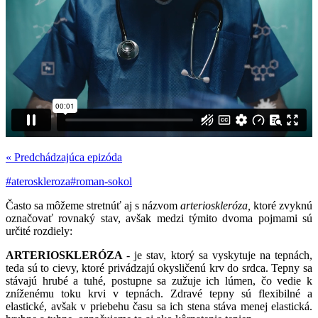
« Predchádzajúca epizóda
#ateroskleroza
#roman-sokol
Často sa môžeme stretnúť aj s názvom
arterioskleróza,
ktoré zvyknú
označovať rovnaký stav, avšak medzi týmito dvoma pojmami sú
určité rozdiely:
ARTERIOSKLERÓZA
- je stav, ktorý sa vyskytuje na tepnách,
teda sú to cievy, ktoré privádzajú okysličenú krv do srdca. Tepny sa
stávajú hrubé a tuhé, postupne sa zužuje ich lúmen, čo vedie k
zníženému toku krvi v tepnách. Zdravé tepny sú flexibilné a
elastické, avšak v priebehu času sa ich stena stáva menej elastická.