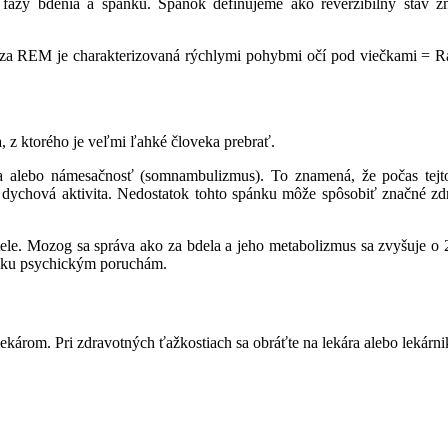
 fázy bdenia a spánku. Spánok definujeme ako reverzibilný stav zn
za REM je charakterizovaná rýchlymi pohybmi očí pod viečkami =
.
 z ktorého je veľmi ľahké človeka prebrať.
lebo námesačnosť (somnambulizmus). To znamená, že počas tejto
 dychová aktivita. Nedostatok tohto spánku môže spôsobiť značné zdr
le. Mozog sa správa ako za bdela a jeho metabolizmus sa zvyšuje o
ť ku psychickým poruchám.
károm. Pri zdravotných ťažkostiach sa obráťte na lekára alebo lekárn