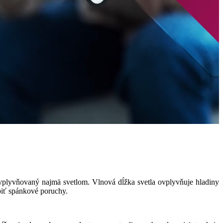
ovplyvňovaný najmä svetlom. Vlnová dĺžka svetla ovplyvňuje hladiny
biť spánkové poruchy.