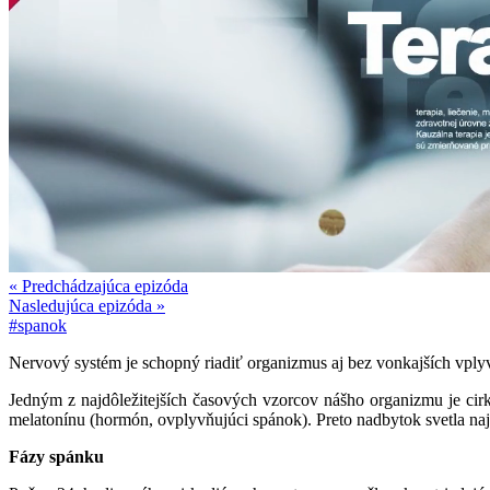
« Predchádzajúca epizóda
Nasledujúca epizóda »
#spanok
Nervový systém je schopný riadiť organizmus aj bez vonkajších vply
Jedným z najdôležitejších časových vzorcov nášho organizmu je cir
melatonínu (hormón, ovplyvňujúci spánok). Preto nadbytok svetla na
Fázy spánku