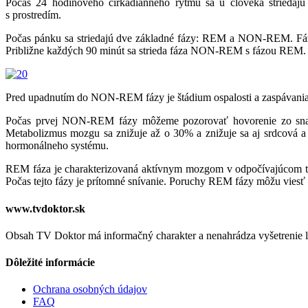
Počas 24 hodinového cirkadiánneho rytmu sa u človeka striedajú
s prostredím.
Počas pánku sa striedajú dve základné fázy: REM a NON-REM. Fá
Približne každých 90 minút sa strieda fáza NON-REM s fázou REM
Pred upadnutím do NON-REM fázy je štádium ospalosti a zaspávania,
Počas prvej NON-REM fázy môžeme pozorovať hovorenie zo sna a
Metabolizmus mozgu sa znižuje až o 30% a znižuje sa aj srdcová a
hormonálneho systému.
REM fáza je charakterizovaná aktívnym mozgom v odpočívajúcom te
Počas tejto fázy je prítomné snívanie. Poruchy REM fázy môžu vies
www.tvdoktor.sk
Obsah TV Doktor má informačný charakter a nenahrádza vyšetrenie le
Dôležité informácie
Ochrana osobných údajov
FAQ