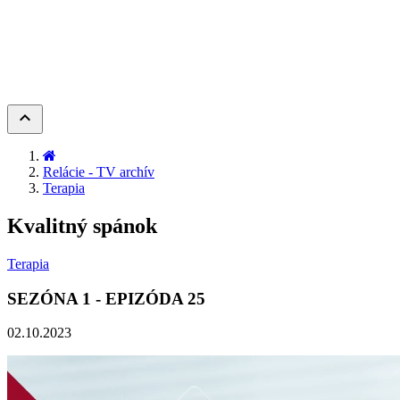
keyboard_arrow_up
Relácie - TV archív
Terapia
Kvalitný spánok
Terapia
SEZÓNA
1
- EPIZÓDA
25
02.10.2023