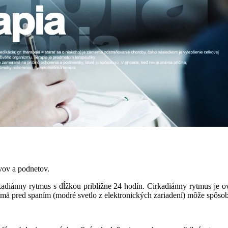
vov a podnetov.
kadiánny rytmus s dĺžkou približne 24 hodín. Cirkadiánny rytmus je 
jmä pred spaním (modré svetlo z elektronických zariadení) môže spôso