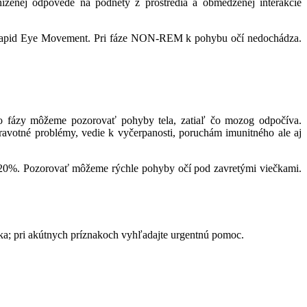
íženej odpovede na podnety z prostredia a obmedzenej interakcie
 Rapid Eye Movement. Pri fáze NON-REM k pohybu očí nedochádza.
 fázy môžeme pozorovať pohyby tela, zatiaľ čo mozog odpočíva.
avotné problémy, vedie k vyčerpanosti, poruchám imunitného ale aj
 20%. Pozorovať môžeme rýchle pohyby očí pod zavretými viečkami.
ika; pri akútnych príznakoch vyhľadajte urgentnú pomoc.