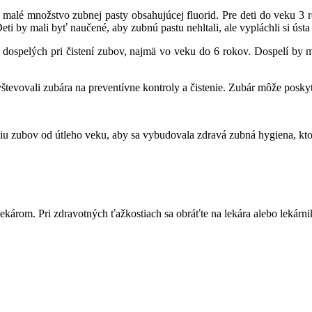
n malé množstvo zubnej pasty obsahujúcej fluorid. Pre deti do veku 3 
ti by mali byť naučené, aby zubnú pastu nehltali, ale vypláchli si ústa 
 dospelých pri čistení zubov, najmä vo veku do 6 rokov. Dospelí by mal
avštevovali zubára na preventívne kontroly a čistenie. Zubár môže posk
eniu zubov od útleho veku, aby sa vybudovala zdravá zubná hygiena, kto
károm. Pri zdravotných ťažkostiach sa obráťte na lekára alebo lekárn