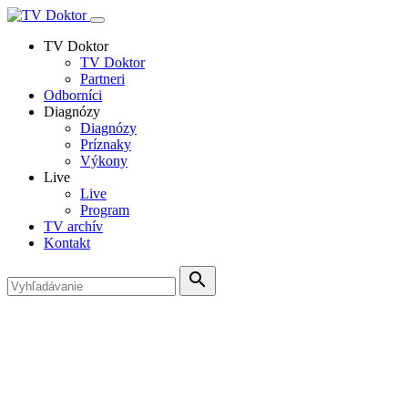
TV Doktor
TV Doktor
Partneri
Odborníci
Diagnózy
Diagnózy
Príznaky
Výkony
Live
Live
Program
TV archív
Kontakt
search