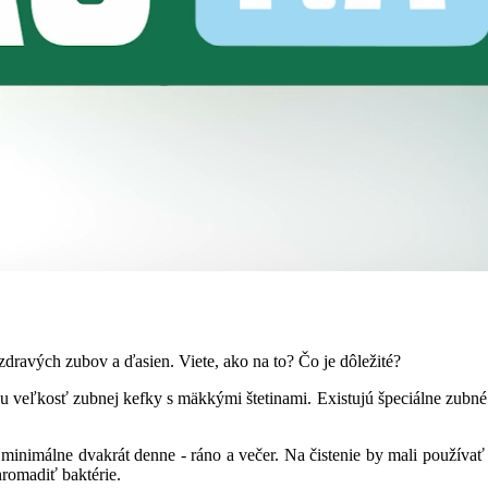
 zdravých zubov a ďasien. Viete, ako na to? Čo je dôležité?
nu veľkosť zubnej kefky s mäkkými štetinami. Existujú špeciálne zubné 
y minimálne dvakrát denne - ráno a večer. Na čistenie by mali používať
hromadiť baktérie.