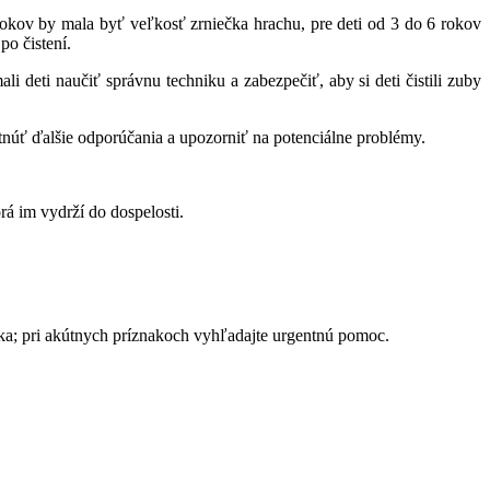
rokov by mala byť veľkosť zrniečka hrachu, pre deti od 3 do 6 rokov
po čistení.
i deti naučiť správnu techniku a zabezpečiť, aby si deti čistili zuby
ytnúť ďalšie odporúčania a upozorniť na potenciálne problémy.
rá im vydrží do dospelosti.
ika; pri akútnych príznakoch vyhľadajte urgentnú pomoc.