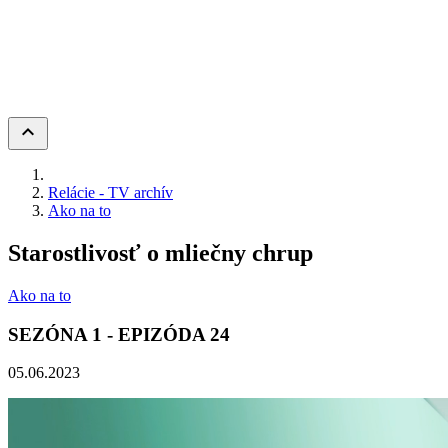
keyboard_arrow_up
Relácie - TV archív
Ako na to
Starostlivosť o mliečny chrup
Ako na to
SEZÓNA
1
- EPIZÓDA
24
05.06.2023