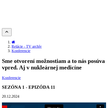
keyboard_arrow_up
Relácie - TV archív
Konferencie
Sme otvorení možnostiam a to nás posúva
vpred. Aj v nukleárnej medicíne
Konferencie
SEZÓNA
1
- EPIZÓDA
11
20.12.2024