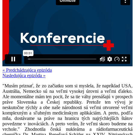
« Predchádzajúca epizóda
Nasledujúca epizóda »
"Musím priznať, že zo začiatku som si myslela, že napríklad USA,
Austrália, Nemecko sú na veľmi vysokej úrovni a veľmi ďaleko.
Ale momentálne mám ten pocit, že sa tie váhy prenášajú v prospech
práve Slovenska a Českej republiky. Pretože ten vývoj je
neskutočne rýchly a obe naše národnosti sú veľmi otvorené veľmi
komplexným a sľubným medicínskym aplikáciám. A preto, podľa
mňa, dostávame sa práve na hranicu tých najrýchlejších štátov
povedzme v inováciách. A preto verím, že veľmi skoro budeme na
vrchole." Zhodnotila česká nukleárna a rádiofarmaceutická
chemička Dr. Martina Benešová-Schäfer na XXIV. Nitrianskych